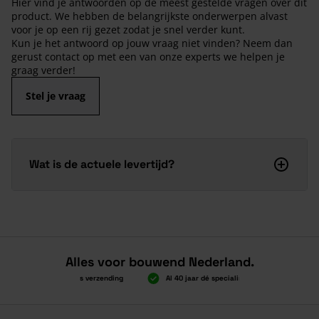
Hier vind je antwoorden op de meest gestelde vragen over dit
product. We hebben de belangrijkste onderwerpen alvast
voor je op een rij gezet zodat je snel verder kunt.
Kun je het antwoord op jouw vraag niet vinden? Neem dan
gerust contact op met een van onze experts we helpen je
graag verder!
Stel je vraag
Wat is de actuele levertijd?
Alles voor bouwend Nederland.
Boven 2.000 gratis verzending
Al 40 jaar dé specialist
Alles ond
Boven 2.000 gratis verzending
Al 40 jaar dé specialist
Alles ond