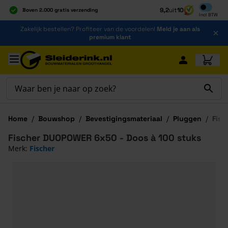
Inclusief b
9,2
uit
10
Boven 2.000 gratis verzending
Incl
BTW
Al 40 jaar dé specialist
Ga naar de inhoud
Zakelijk bestellen? Profiteer van de voordelen!
Meld je aan als
Alles onder één dak
premium klant
Ga naar hoofdinhoud
Home
/
Bouwshop
/
Bevestigingsmateriaal
/
Pluggen
/
Fisc
Fischer DUOPOWER 6x50 - Doos à 100 stuks
Merk:
Fischer