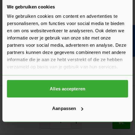
(61540441)
We gebruiken cookies
11,62
Nu
per doos
We gebruiken cookies om content en advertenties te
personaliseren, om functies voor social media te bieden
In mij
en om ons websiteverkeer te analyseren. Ook delen we
Bouwvakinfo
informatie over je gebruik van onze site met onze
partners voor social media, adverteren en analyse. Deze
Woodies Ultimate 4x70 Verzinkt - 200 stuks
(61540481)
partners kunnen deze gegevens combineren met andere
17,52
Nu
per doos
informatie die je aan ze hebt verstrekt of die ze hebben
verzameld op basis van je gebruik van hun services.
In mij
Alles accepteren
Woodies Ultimate 5x60 Verzinkt - 200 stuks
(61550441)
17,64
Nu
per doos
Aanpassen
In mij