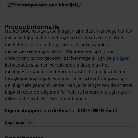
Toevoegen aan een kluslijst
Productinformatie
Fischer DUOPOWER 6x50 pluggen zijn ideaal vanwege het feit
dat ze in bijna iedere ondergrond te verwerken zijn. Men
moet denken aan ondergronden als holle wanden,
metselwerken en gipsplaten. Wanneer een gat in de
ondergrond is voorgeboord, zal het mogelijk zijn de
pluggen
in het gat te slaan en vervolgens via deze plug het
montagestuk aan de ondergrond vast te boren. Je zult een
terugkoppeling krijgen wanneer je de schroef ver genoeg in
de plug hebt geboord. Verder kun je de lengte van de schroef
bepalen door de volgende formule te hanteren: pluglengte +
dikte aanbouwdeel + 1x schroefdiameter.
Eigenschappen van de Fischer DUOPOWER 6x50
Boorgatdiameter: 6 mm
Lees meer
Minimale Boorgatdiepte: 60 mm
Minimale Plaatdike 12,5 mm
Specificaties