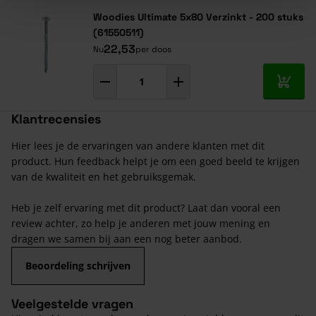
Woodies Ultimate 5x80 Verzinkt - 200 stuks
(61550511)
22,53
Nu
per doos
In mij
Klantrecensies
Hier lees je de ervaringen van andere klanten met dit
product. Hun feedback helpt je om een goed beeld te krijgen
van de kwaliteit en het gebruiksgemak.
Heb je zelf ervaring met dit product? Laat dan vooral een
review achter, zo help je anderen met jouw mening en
dragen we samen bij aan een nog beter aanbod.
Beoordeling schrijven
Veelgestelde vragen