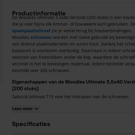
Productinformatie
De Woodies Ultimate 3,5x40 Verzinkt (200 stuks) is een hout
die je voor bijna elk timmer- of bouwwerk kunt gebruiken. D
spaanplaatschroef
zie je veelal terug bij houtverbindingen.
Woodies
schroeven
worden met name gebruikt bij bevestig
van diverse plaatmaterialen en vuren hout. Dankzij het sche
boorpunt is voorboren overbodig. Daarnaast is iedere schro
voorzien van freesribben onder de kop, waardoor de schroef
verzinkt in het te bevestigen materiaal. Iedere bestelde verp
beschikt over 200 schroeven.
Eigenschappen van de Woodies Ultimate 3,5x40 Verz
(200 stuks)
Gebruik bitmaat T15 voor het indraaien van de schroeven
Iedere verpakking schroeven is voorzien van een bijbehorend
Lees meer
De schroefkop is een verzonken kop
Specificaties