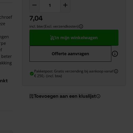
7,04
schroef
eze
incl. btw (Excl. verzendkosten)
ingen
In mijn winkelwagen
rpe
ef
Offerte aanvragen
 beter
akking
Pakketpost: Gratis verzending bij aankoop vanaf
€ 250,- (incl. btw)
inkt
Toevoegen aan een kluslijst
 bitje