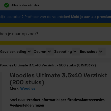
Alles onder één dak
lijk bestellen? Profiteer van de voordelen!
Meld je aan als premiu
Gevelbekleding
Deuren
Bestrating
Bouwshop
for Plaatmaterialen
le submenu for Isolatie
Toggle submenu for Gevelbekleding
Toggle submenu for Deuren
Toggle submenu for Be
Toggle 
Woodies Ultimate 3,5x40 Verzinkt - 200 stuks (61535372)
Woodies Ultimate 3,5x40 Verzinkt
(200 stuks)
Merk:
Woodies
Snel naar:
Productinformatie
Specificaties
Klantrecensies
Veelgestelde vragen