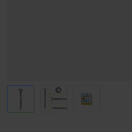
View larger image
View larger image
View larger image