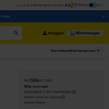
★★★★★
★★★★★
Inclusief bt
9,2
BTW:
Incl
Excl
Klanten geven ons een
m klant
Inloggen
Winkelwagen
Kennisbank
Klantenservice
strating
submenu for Bouwshop
Toggle 
7,04
Nu
per doos
Op voorraad
Levering in 2 tot 3 werkdagen
Afhalen alleen op afspraak
Aantal dozen