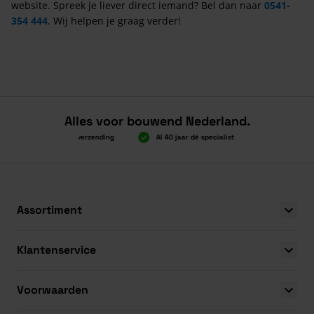
website. Spreek je liever direct iemand? Bel dan naar
0541-
354 444
. Wij helpen je graag verder!
Alles voor bouwend Nederland.
Boven 2.000 gratis verzending
Al 40 jaar dé specialist
Alles onder é
Boven 2.000 gratis verzending
Al 40 jaar dé specialist
Alles onder é
Assortiment
Klantenservice
Voorwaarden