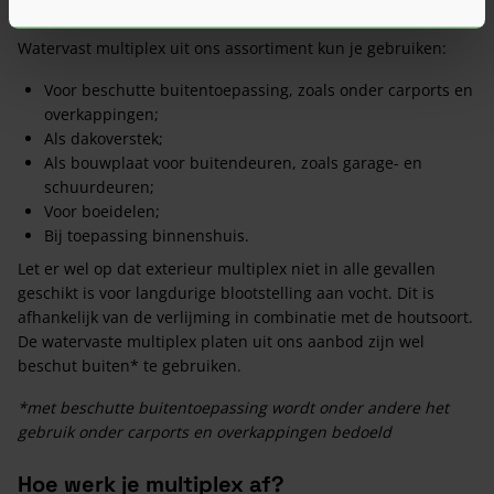
afhankelijk van de verlijming in combinatie met de houtsoort.
Watervast multiplex uit ons assortiment kun je gebruiken:
Voor beschutte buitentoepassing, zoals onder carports en
overkappingen;
Als dakoverstek;
Als bouwplaat voor buitendeuren, zoals garage- en
schuurdeuren;
Voor boeidelen;
Bij toepassing binnenshuis.
Let er wel op dat exterieur multiplex niet in alle gevallen
geschikt is voor langdurige blootstelling aan vocht. Dit is
afhankelijk van de verlijming in combinatie met de houtsoort.
De watervaste multiplex platen uit ons aanbod zijn wel
beschut buiten* te gebruiken.
*met beschutte buitentoepassing wordt onder andere het
gebruik onder carports en overkappingen bedoeld
Hoe werk je multiplex af?