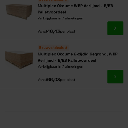
Multiplex Okoume WBP Verlijmd - B/BB
Palletvoordeel
Verkrijgbaar in 7 afmetingen
Ga naa
46,43
Vanaf
per plaat
Bouwvakdeals ☀️
Multiplex Okoume 2-zijdig Gegrond, WBP
Verlijmd - B/BB Palletvoordeel
Verkrijgbaar in 7 afmetingen
Ga naa
66,03
Vanaf
per plaat