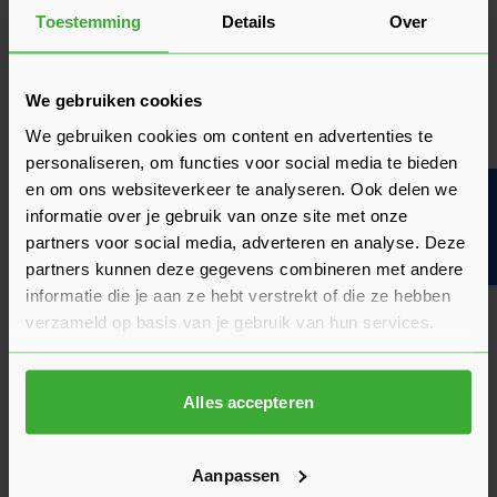
Toestemming
Details
Over
WBP verlijmd multiplex
Bij Sleiderink kun je WBP verlijmd multiplex online bestellen.
WBP staat voor ‘Water Boiled Proof’. Heeft een multiplex plaat
We gebruiken cookies
dit keurmerk, dan betekent dit dat de plaat aan een test is
We gebruiken cookies om content en advertenties te
onderworpen waarbij deze 72 uur lang in kokend water is
gelegd. Laat de lijm niet los dan wordt de plaat bestempeld
personaliseren, om functies voor social media te bieden
als WBP, wat inhoudt dat de plaat geschikt is voor vochtige
en om ons websiteverkeer te analyseren. Ook delen we
Bouwvakinfo
binnentoepassingen. Echter kun je op basis daarvan nog niet
informatie over je gebruik van onze site met onze
concluderen dat je de multiplex exterieur plaat ook kunt
partners voor social media, adverteren en analyse. Deze
aanschaffen voor buitentoepassingen. Dit is afhankelijk van
partners kunnen deze gegevens combineren met andere
de houtsoort.
informatie die je aan ze hebt verstrekt of die ze hebben
verzameld op basis van je gebruik van hun services.
Waar kun je watervast multiplex
gebruiken?
Alles accepteren
Watervast multiplex kun je binnen gebruiken, maar zeker ook
voor buiten bestellen. Let er wel op dat watervast multiplex,
ook wel
exterieur multiplex
genoemd, niet in alle gevallen
Aanpassen
geschikt is voor langdurige blootstelling aan vocht. Dit is