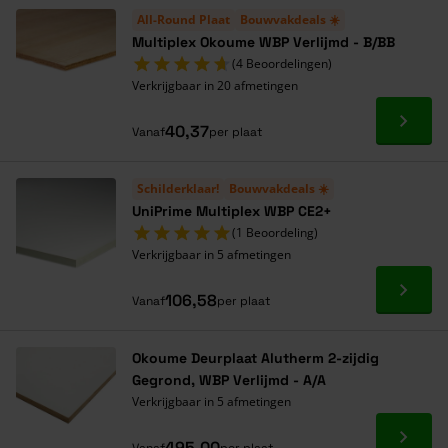
All-Round Plaat
Bouwvakdeals ☀️
Multiplex Okoume WBP Verlijmd - B/BB
(4 Beoordelingen)
Verkrijgbaar in 20 afmetingen
Ga naa
40,37
Vanaf
per plaat
Schilderklaar!
Bouwvakdeals ☀️
UniPrime Multiplex WBP CE2+
(1 Beoordeling)
Verkrijgbaar in 5 afmetingen
Ga naa
106,58
Vanaf
per plaat
Okoume Deurplaat Alutherm 2-zijdig
Gegrond, WBP Verlijmd - A/A
Verkrijgbaar in 5 afmetingen
Ga naa
495,00