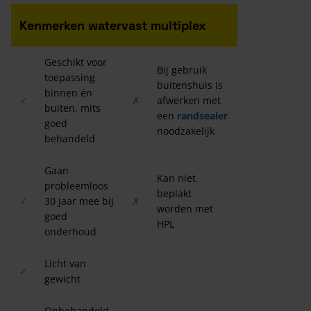
Kenmerken watervast multiplex
Geschikt voor
Bij gebruik
toepassing
buitenshuis is
binnen én
✓
✗
afwerken met
buiten, mits
een
randsealer
goed
noodzakelijk
behandeld
Gaan
Kan niet
probleemloos
beplakt
✓
30 jaar mee bij
✗
worden met
goed
HPL
onderhoud
Licht van
✓
gewicht
Onbehandeld,