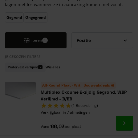
lagen niet los wanneer ze in aanraking komen met vocht.
Druk om carrousel over te slaan
Gegrond
Ongegrond
Filteren
1
JE GEKOZEN FILTERS
Watervast verlijmd
Wis alles
×
All-Round Plaat - Wit
Bouwvakdeals ☀️
Multiplex Okoume 2-zijdig Gegrond, WBP
Verlijmd - B/BB
(1 Beoordeling)
Verkrijgbaar in 7 afmetingen
Ga naa
66,03
Vanaf
per plaat