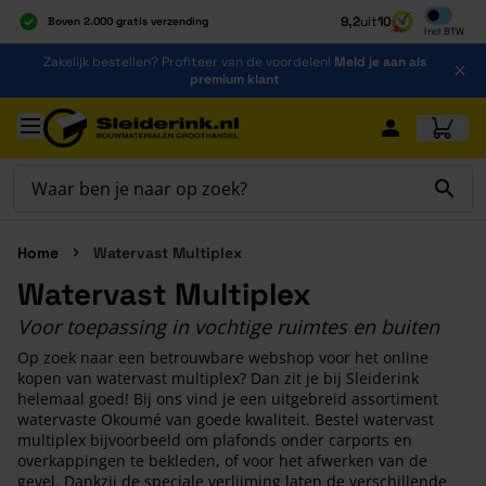
Inclusief b
9,2
uit
10
Boven 2.000 gratis verzending
Incl
BTW
Al 40 jaar dé specialist
Ga naar de inhoud
Zakelijk bestellen? Profiteer van de voordelen!
Meld je aan als
Alles onder één dak
premium klant
Ga naar hoofdinhoud
Home
Watervast Multiplex
Watervast Multiplex
Voor toepassing in vochtige ruimtes en buiten
Op zoek naar een betrouwbare webshop voor het online
kopen van watervast multiplex? Dan zit je bij Sleiderink
helemaal goed! Bij ons vind je een uitgebreid assortiment
watervaste Okoumé van goede kwaliteit. Bestel watervast
multiplex bijvoorbeeld om plafonds onder carports en
overkappingen te bekleden, of voor het afwerken van de
gevel. Dankzij de speciale verlijming laten de verschillende