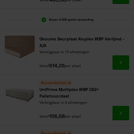
Vanaf
per plaat
Boven 2.000 gratis verzending
Al 40 jaar dé specialist
Alles onder één dak
Okoume Deurplaat Aluplex WBP Verlijmd -
A/A
Verkrijgbaar in 10 afmetingen
Ga naa
514,25
Vanaf
per plaat
Bouwvakdeals ☀️
UniPrime Multiplex WBP CE2+
Palletvoordeel
Verkrijgbaar in 4 afmetingen
Ga naa
106,58
Vanaf
per plaat
Bouwvakdeals ☀️