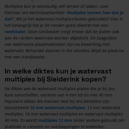
Multiplex kun je eenvoudig zelf verven of lakken. Lees
hiervoor ons kennisbankartikel: ‘
Multiplex verven: hoe doe je
dat?
’. Wil je het watervast multiplex buiten gebruiken? Dan is
het belangrijk dat je de randen goed afwerkt met een
randsealer
. Deze randsealer zorgt ervoor dat de platen ook
aan de randen watervast worden afgedicht. De zaagzijdes
van watervaste plaatmaterialen zijn na bewerking niet
watervast. Behandel daarom in die situaties áltijd de plaat na
met een (rand)sealer.
In welke diktes kun je watervast
multiplex bij Sleiderink kopen?
De diktes van de watervast multiplex platen die je bij ons
kunt aanschaffen, variëren van 4 mm tot en met 40 mm.
Populaire diktes die mensen veel bij ons bestellen zijn
bijvoorbeeld
10 mm watervast multiplex
, 12 mm watervast
multiplex, 18 mm watervast multiplex en watervast multiplex
40 mm. Zo wordt
multiplex 12 mm
onder andere gebruikt om
plafonds in carports en overkappingen te bekleden.