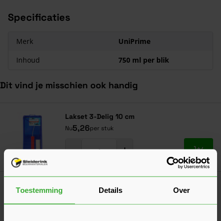
Specificaties
Merk
UniPrime
Inhoud
750 ml per blik
Dit vind je misschien ook handig
Navigeren door de elementen van de carrousel is mogelijk met de ta
Druk om carrousel over te slaan
Druk op om naar carrouselnavigatie te gaan
Lakset 3-Delig 10 cm
5,26
Nu
per stuk
In mij
Betonplex Hardhout Antislip
Toestemming
Details
Over
(2 Beoordelingen)
Verkrijgbaar in 10 afmetingen