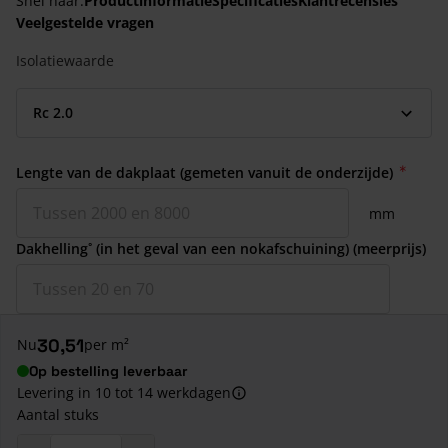
Snel naar:
Productinformatie
Specificaties
Klantrecensies
Veelgestelde vragen
Isolatiewaarde
Lengte van de dakplaat (gemeten vanuit de onderzijde)
mm
Dakhelling˚ (in het geval van een nokafschuining) (meerprijs)
30,51
Nu
per m²
Op bestelling leverbaar
Levering in 10 tot 14 werkdagen
Aantal stuks