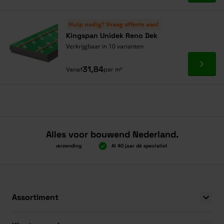
Hulp nodig? Vraag offerte aan!
Kingspan Unidek Reno Dek
Verkrijgbaar in 10 varianten
Ga naa
31,84
Vanaf
per m²
Alles voor bouwend Nederland.
Boven 2.000 gratis verzending
Al 40 jaar dé specialist
Alles onder
Boven 2.000 gratis verzending
Al 40 jaar dé specialist
Alles onder
Assortiment