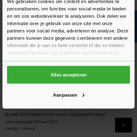
We gebruiken cookies om content en advertenties te
personaliseren, om functies voor social media te bieden
Ga naa
47,42
Vanaf
per rol
en om ons websiteverkeer te analyseren. Ook delen we
Bouwvakinfo
informatie over je gebruik van onze site met onze
Sleiderink Big Bag
partners voor social media, adverteren en analyse. Deze
7,25
Nu
per stuk
partners kunnen deze gegevens combineren met andere
informatie die je aan ze hebt verstrekt of die ze hebben
In mij
verzameld op basis van je gebruik van hun services.
Goed voorbereid aan de slag
Alles accepteren
Wet- en regelgeving
Aanpassen
Brandklasse Isolatiemateriaal
Lees meer over de brandveiligheid van isolatie, brandklasses
én wat dit betekent voor onze isolatiematerialen!
Laatst gewijzigd: Februari 2026
Lees 
Leestijd: 1 minuut