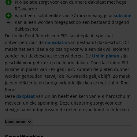
PIR-isolatie zorgt voor een dunnere dakplaat met hoge
RC-waarde
Vanaf een isolatiedikte van 77 mm ontvang je al
subsidie
Kan alleen worden toegepast op een bestaand dragend
dakbeschot
De Unilin Roof Reno is een PIR-isolatieplaat, speciaal
ontworpen voor de
na-isolatie
van bestaand dakbeschot. Dit
maakt het een ideale oplossing voor wie een dak wil isoleren
zonder het dakbeschot te verwijderen. De
Unilin platen
zijn
geschikt voor gebruik op hellende daken. Doordat Unilin PIR-
isolatie in plaats van EPS gebruikt, kunnen de platen dunner
worden gehouden, terwijl de RC-waarde gelijk blijft. Zo maak
je een efficiënte en budgetvriendelijke keuze met Unilin Roof
Reno!
Deze
dakplaat
van Unilin heeft een kern van PIR-hardschuim
met een unieke sponning. Deze uitsparing zorgt voor een
stevige aansluiting tussen de delen en voorkomt luchtlekken.
Bovenop het element bevinden zich drie vurenhouten tengels
Lees meer
van 16x43 mm, die bij het plaatsen naar boven gericht
moeten worden, zodat het gebruikt kan worden voor het
Specificaties
bevestigen van de dakbedekking en zo zorgt voor ventilatie.