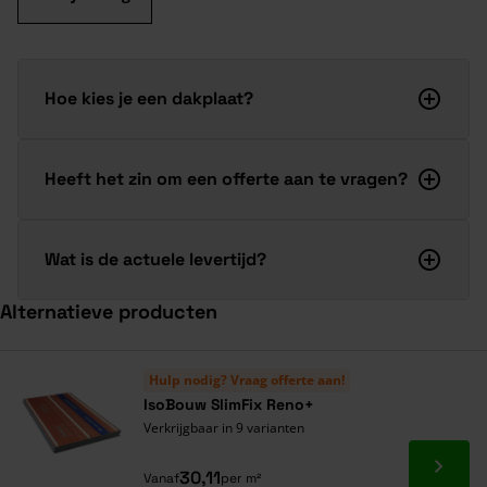
Hoe kies je een dakplaat?
Heeft het zin om een offerte aan te vragen?
Wat is de actuele levertijd?
Alternatieve producten
Navigeren door de elementen van de carrousel is mogelijk met de ta
Druk om carrousel over te slaan
Druk op om naar carrouselnavigatie te gaan
Hulp nodig? Vraag offerte aan!
IsoBouw SlimFix Reno+
Verkrijgbaar in 9 varianten
Ga naa
30,11
Vanaf
per m²