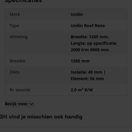
Kenmerken van de Unilin Roof Reno
Merk
Unilin
Het is samengesteld uit PIR-isolatie en drie vurenhouten
Type
Unilin Roof Reno
tengels van 16x43 mm.
Dit dakelement is geschikt voor zowel vrijstaande als
Afmeting
Breedte: 1205 mm,
geschakelde woningen.
Lengte: op specificatie
Leverbaar vanaf 2000 tot 8000 mm lengte.
2000 t/m 8000 mm
Breedte
1205 mm
Dikte
Isolatie: 40 mm |
Element: 56 mm
Rc waarde
2,0 m² K/W
Bekijk meer
Dit vind je misschien ook handig
Navigeren door de elementen van de carrousel is mogelijk met de ta
Druk om carrousel over te slaan
Druk op om naar carrouselnavigatie te gaan