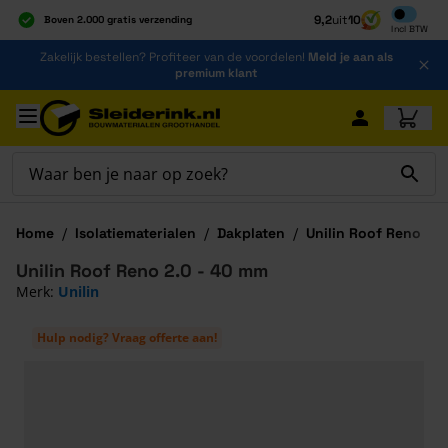
Inclusief b
9,2
uit
10
Boven 2.000 gratis verzending
Incl
BTW
Al 40 jaar dé specialist
Ga naar de inhoud
Zakelijk bestellen? Profiteer van de voordelen!
Meld je aan als
Alles onder één dak
premium klant
Ga naar hoofdinhoud
Home
/
Isolatiematerialen
/
Dakplaten
/
Unilin Roof Reno
Unilin Roof Reno 2.0 - 40 mm
Merk:
Unilin
Hulp nodig? Vraag offerte aan!