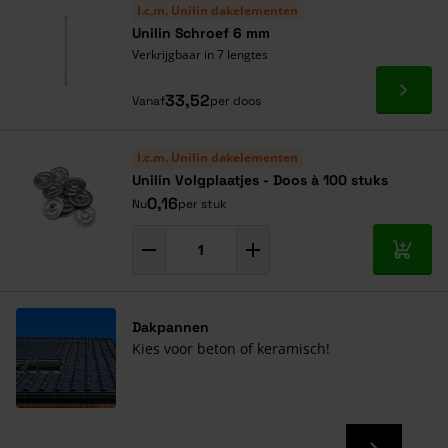
I.c.m. Unilin dakelementen
Unilin Schroef 6 mm
Verkrijgbaar in 7 lengtes
Ga naa
33,52
Vanaf
per doos
I.c.m. Unilin dakelementen
Unilin Volgplaatjes - Doos à 100 stuks
0,16
Nu
per stuk
In mij
Dakpannen
Kies voor beton of keramisch!