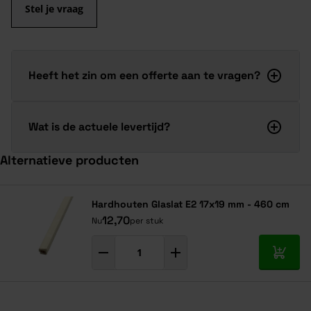
Stel je vraag
Heeft het zin om een offerte aan te vragen?
Wat is de actuele levertijd?
Alternatieve producten
Navigeren door de elementen van de carrousel is mogelijk met de ta
Druk om carrousel over te slaan
Hardhouten Glaslat E2 17x19 mm - 460 cm
12,70
Nu
per stuk
In mij