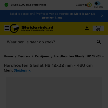
Inclusief b
9,2
uit
10
Boven 2.000 gratis verzending
Incl
BTW
Al 40 jaar dé specialist
Ga naar de inhoud
Zakelijk bestellen? Profiteer van de voordelen!
Meld je aan als
Alles onder één dak
premium klant
Ga naar hoofdinhoud
Home
/
Deuren
/
Kozijnen
/
Hardhouten Glaslat H2 12x32 mm
Hardhouten Glaslat H2 12x32 mm - 460 cm
Merk:
Sleiderink