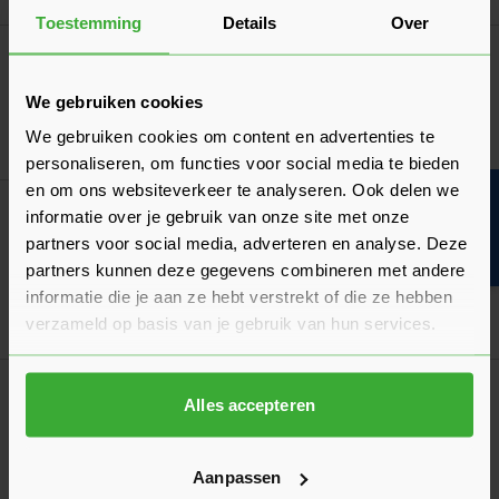
Toestemming
Details
Over
Zwaluw Hybriseal 2PS
11,59
Nu
per stuk
We gebruiken cookies
We gebruiken cookies om content en advertenties te
In mij
personaliseren, om functies voor social media te bieden
en om ons websiteverkeer te analyseren. Ook delen we
Bouwvakinfo
Draadnagel 1,8x30 mm VK Verzinkt - Doos à
informatie over je gebruik van onze site met onze
450 gram
partners voor social media, adverteren en analyse. Deze
4,84
Nu
per doos
partners kunnen deze gegevens combineren met andere
informatie die je aan ze hebt verstrekt of die ze hebben
In mij
verzameld op basis van je gebruik van hun services.
Stanley 0-58-913 Drevel Dynagrip - 2,4 x
Alles accepteren
125mm
6,47
Nu
per stuk
Aanpassen