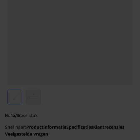
View larger image
View larger image
Nu
15,18
per stuk
Snel naar:
Productinformatie
Specificaties
Klantrecensies
Veelgestelde vragen