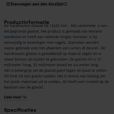
Toevoegen aan een kluslijst
Productinformatie
De Hardhouten Glaslat H2 12x32 mm - 460 centimeter is een
wit gegronde glaslat. Het product is gemaakt van Meranti
Hardhout
en heeft een vallende lengte, hierdoor is hij
eenvoudig te bevestigen met nagels. Glaslatten worden
vooral gebruikt voor het afwerken van ramen of deuren. De
Hardhouten glaslat is gemakkelijk op maat te zagen en is
zowel binnen als buiten te gebruiken. De glaslat H2 is 12
millimeter hoog, 32 millimeter breed en 4,6 meter lang.
Het is belangrijk om de glaslat goed tegen de plaat te zetten.
Dit leidt tot een goede isolatie. Het is tevens van belang om
het juiste materiaal uit te zoeken, dit heeft veel invloed op de
kwaliteit van de glaslat.
Kenmerken Hardhouten Glaslat H2 12x32 mm
Lees meer
De glaslat H2 is 12 millimeter hoog, 32 millimeter breed en
460 centimeter lang. Het materiaal is Meranti Hardhout.
Specificaties