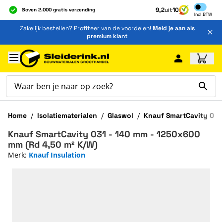
Inclusief b
9,2
uit
10
Boven 2.000 gratis verzending
Incl
BTW
Al 40 jaar dé specialist
Ga naar de inhoud
Zakelijk bestellen? Profiteer van de voordelen!
Meld je aan als
Alles onder één dak
premium klant
Ga naar hoofdinhoud
Home
/
Isolatiematerialen
/
Glaswol
/
Knauf SmartCavity 031
Knauf SmartCavity 031 - 140 mm - 1250x600
mm (Rd 4,50 m² K/W)
Merk:
Knauf Insulation