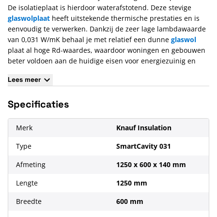
De isolatieplaat is hierdoor waterafstotend. Deze stevige
glaswolplaat
heeft uitstekende thermische prestaties en is
eenvoudig te verwerken. Dankzij de zeer lage lambdawaarde
van 0,031 W/mK behaal je met relatief een dunne
glaswol
plaat al hoge Rd-waardes, waardoor woningen en gebouwen
beter voldoen aan de huidige eisen voor energiezuinig en
duurzaam bouwen.
Lees meer
Kenmerken Knauf SmartCavity 031
Specificaties
Afmeting van 1250x600x140 mm;
In 1 pak zitten 4 platen totaal 3m² glaswol;
Voorzien van een glasvlies;
Merk
Knauf Insulation
Goede waterafstotendheid;
Type
SmartCavity 031
De glaswolplaat is eenvoudig op maat te snijden.
Afmeting
1250 x 600 x 140 mm
Lengte
1250 mm
Breedte
600 mm