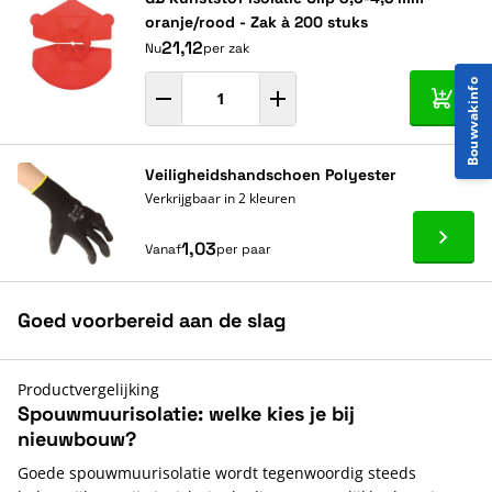
oranje/rood - Zak à 200 stuks
21,12
Nu
per zak
Bouwvakinfo
In mij
Veiligheidshandschoen Polyester
Verkrijgbaar in 2 kleuren
Ga naa
1,03
Vanaf
per paar
Goed voorbereid aan de slag
Productvergelijking
Spouwmuurisolatie: welke kies je bij
nieuwbouw?
Goede spouwmuurisolatie wordt tegenwoordig steeds