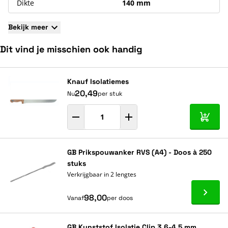
Dikte
140 mm
Bekijk meer
Dit vind je misschien ook handig
Navigeren door de elementen van de carrousel is mogelijk met de ta
Druk om carrousel over te slaan
Druk op om naar carrouselnavigatie te gaan
Knauf Isolatiemes
20,49
Nu
per stuk
In mij
GB Prikspouwanker RVS (A4) - Doos à 250
stuks
Verkrijgbaar in 2 lengtes
Ga naa
98,00
Vanaf
per doos
GB Kunststof Isolatie Clip 3,6-4,5 mm