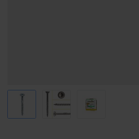
View larger image
View larger image
View larger image