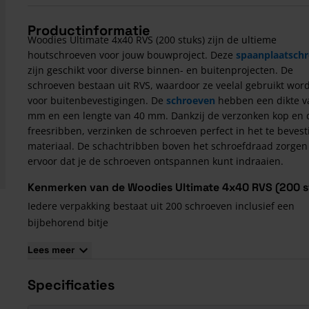
Productinformatie
Woodies Ultimate 4x40 RVS (200 stuks) zijn de ultieme
houtschroeven voor jouw bouwproject. Deze
spaanplaatsch
zijn geschikt voor diverse binnen- en buitenprojecten. De
schroeven bestaan uit RVS, waardoor ze veelal gebruikt wor
voor buitenbevestigingen. De
schroeven
hebben een dikte v
mm en een lengte van 40 mm. Dankzij de verzonken kop en 
freesribben, verzinken de schroeven perfect in het te bevest
materiaal. De schachtribben boven het schroefdraad zorgen
ervoor dat je de schroeven ontspannen kunt indraaien.
Kenmerken van de Woodies Ultimate 4x40 RVS (200 s
Iedere verpakking bestaat uit 200 schroeven inclusief een
bijbehorend bitje
Bitmaat T20 is vereist om de schroeven in te draaien
Lees meer
De lengte van het schroefdraad bedraagt 24 mm
Specificaties