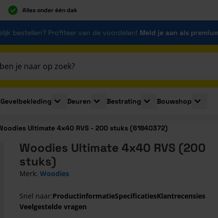
Alles onder één dak
lijk bestellen? Profiteer van de voordelen!
Meld je aan als premiu
Gevelbekleding
Deuren
Bestrating
Bouwshop
for Plaatmaterialen
le submenu for Isolatie
Toggle submenu for Gevelbekleding
Toggle submenu for Deuren
Toggle submenu for Be
Toggle 
Woodies Ultimate 4x40 RVS - 200 stuks (61840372)
Woodies Ultimate 4x40 RVS (200
stuks)
Merk:
Woodies
Snel naar:
Productinformatie
Specificaties
Klantrecensies
Veelgestelde vragen