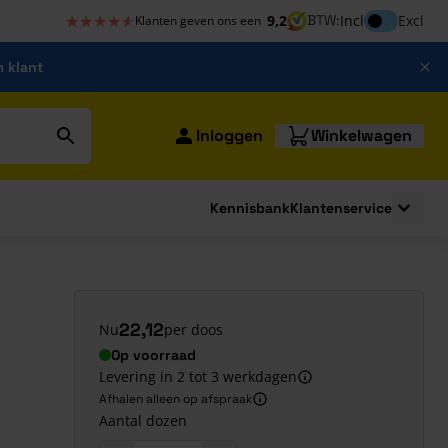
★★★★★
★★★★★
Inclusief bt
9,2
BTW:
Incl
Excl
Klanten geven ons een
m klant
Inloggen
Winkelwagen
Kennisbank
Klantenservice
strating
submenu for Bouwshop
Toggle 
22,12
Nu
per doos
Op voorraad
Levering in 2 tot 3 werkdagen
Afhalen alleen op afspraak
Aantal dozen