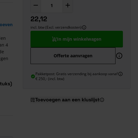
22,12
roeven
incl. btw (Excl. verzendkosten)
den
In mijn winkelwagen
an 4
de
Offerte aanvragen
igen
Pakketpost: Gratis verzending bij aankoop vanaf
€ 250,- (incl. btw)
tuks)
Toevoegen aan een kluslijst