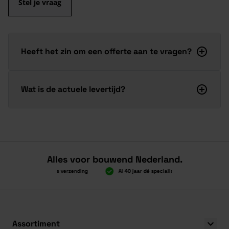
Stel je vraag
Heeft het zin om een offerte aan te vragen?
Wat is de actuele levertijd?
Alles voor bouwend Nederland.
Boven 2.000 gratis verzending
Al 40 jaar dé specialist
Alles ond
Boven 2.000 gratis verzending
Al 40 jaar dé specialist
Alles ond
Assortiment