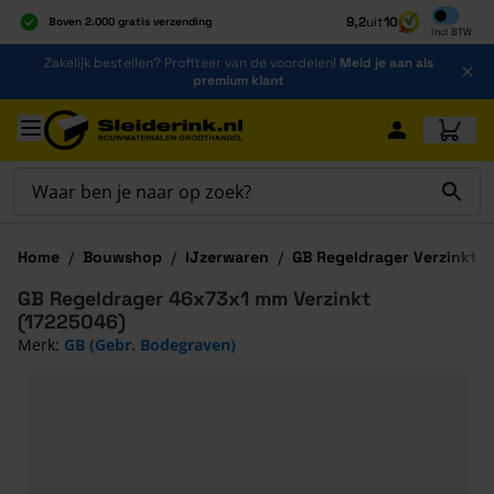
Inclusief b
9,2
uit
10
Boven 2.000 gratis verzending
Incl
BTW
Al 40 jaar dé specialist
Ga naar de inhoud
Zakelijk bestellen? Profiteer van de voordelen!
Meld je aan als
Alles onder één dak
premium klant
Ga naar hoofdinhoud
Home
/
Bouwshop
/
IJzerwaren
/
GB Regeldrager Verzinkt
GB Regeldrager 46x73x1 mm Verzinkt
(17225046)
Merk:
GB (Gebr. Bodegraven)