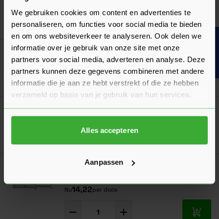
Verzinkt
We gebruiken cookies om content en advertenties te
Ga naa
13,98
personaliseren, om functies voor social media te bieden
Nu
per stuk
en om ons websiteverkeer te analyseren. Ook delen we
Bouwvakinfo
informatie over je gebruik van onze site met onze
GB Opwaaianker Verzinkt
partners voor social media, adverteren en analyse. Deze
partners kunnen deze gegevens combineren met andere
Ga naa
4,65
Nu
per stuk
informatie die je aan ze hebt verstrekt of die ze hebben
verzameld op basis van je gebruik van hun services.
GB Bintanker Elektrolytisch Verzinkt
Alles accepteren
Ga naa
4,72
Nu
per stuk
Aanpassen
Fischer Nagelplug N 8x40 - Doos à 50 stuks
(15903)
14,22
Nu
per doos
In mij