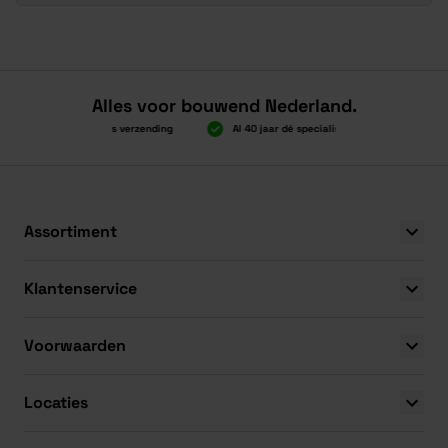
Alles voor bouwend Nederland.
Boven 2.000 gratis verzending
Al 40 jaar dé specialist
Alles ond
Boven 2.000 gratis verzending
Al 40 jaar dé specialist
Alles ond
Assortiment
Klantenservice
Voorwaarden
Locaties