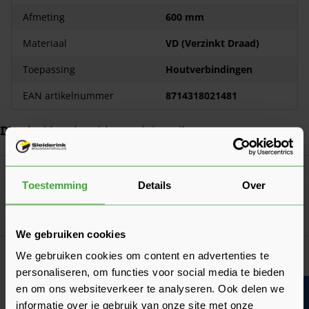
Afmeting
600 mm
Materiaal
VD (Verzinkt Draad)
Toepassing
Houtverbindingen
EAN artikelnummer
8714318021481
Dit vind je misschien ook handig
Navigeren door de elementen van de carrousel is mogelijk met de ta
Druk om carrousel over te slaan
Druk op om naar carrouselnavigatie te gaan
GB Kramplaat Dubbelzijdig M12 Verzinkt
Toestemming
Details
Over
Ga naa
2,86
Nu
per stuk
We gebruiken cookies
GB Spijkerplaat Verzinkt
We gebruiken cookies om content en advertenties te
Verkrijgbaar in 6 afmetingen
personaliseren, om functies voor social media te bieden
en om ons websiteverkeer te analyseren. Ook delen we
Ga naa
0,42
Vanaf
per stuk
informatie over je gebruik van onze site met onze