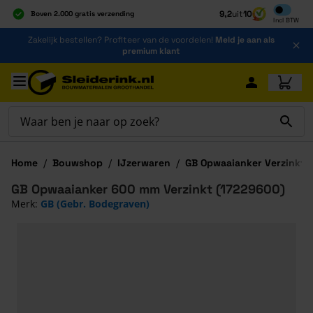
Inclusief b
9,2
uit
10
Boven 2.000 gratis verzending
Incl
BTW
Al 40 jaar dé specialist
Ga naar de inhoud
Zakelijk bestellen? Profiteer van de voordelen!
Meld je aan als
Alles onder één dak
premium klant
Ga naar hoofdinhoud
Home
/
Bouwshop
/
IJzerwaren
/
GB Opwaaianker Verzinkt
GB Opwaaianker 600 mm Verzinkt (17229600)
Merk:
GB (Gebr. Bodegraven)