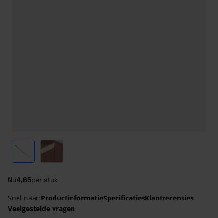
View larger image
View larger image
Nu
4,65
per stuk
Snel naar:
Productinformatie
Specificaties
Klantrecensies
Veelgestelde vragen