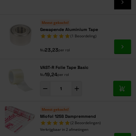
Meest gekocht!
Gewapende Aluminium Tape
(1 Beoordeling)
Ga naa
23,23
Nu
per rol
VAST-R Folie Tape Basic
19,24
Nu
per rol
In mij
Meest gekocht!
Miofol 125S Dampremmend
(2 Beoordelingen)
Verkrijgbaar in 2 afmetingen