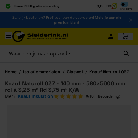
Inclusief b
9,2
uit
10
Boven 2.000 gratis verzending
Incl
BTW
Al 40 jaar dé specialist
Ga naar de inhoud
Zakelijk bestellen? Profiteer van de voordelen!
Meld je aan als
Alles onder één dak
premium klant
Ga naar hoofdinhoud
Home
/
Isolatiematerialen
/
Glaswol
/
Knauf Naturoll 037
Knauf Naturoll 037 - 140 mm - 580x5600 mm
rol à 3,25 m² Rd 3,75 m² K/W
Merk:
Knauf Insulation
10/10
(1 Beoordeling)