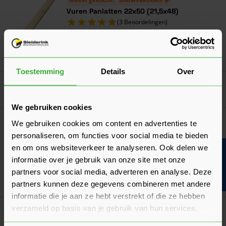
Vuren Panlatten 22x50 (21,5x48)
(3 Beoordelingen)
Verkrijgbaar in 10 lengtes
Ga naa
0,69
Nu
per m¹
Toestemming
Details
Over
Goed voorbereid aan de slag
We gebruiken cookies
Productvergelijking
We gebruiken cookies om content en advertenties te
Glaswol of Steenwol?
personaliseren, om functies voor social media te bieden
Een productvergelijking tussen twee vergelijkbare
en om ons websiteverkeer te analyseren. Ook delen we
Bouwvakinfo
isolatiematerialen. Wanneer kies je voor welk product?
informatie over je gebruik van onze site met onze
Laatst gewijzigd: Februari 2026
partners voor social media, adverteren en analyse. Deze
Lees 
Leestijd: 1 minuut
partners kunnen deze gegevens combineren met andere
informatie die je aan ze hebt verstrekt of die ze hebben
verzameld op basis van je gebruik van hun services.
Algemeen
Is minerale wol schadelijk?