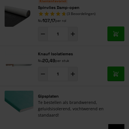
Klantenfavoriet
Spinvlies Damp-open
(3 Beoordelingen)
107,17
Nu
per rol
In mij
Knauf Isolatiemes
20,49
Nu
per stuk
In mij
Gipsplaten
Te bestellen als brandwerend,
geluidsisolerend, vochtwerend en
standaard!