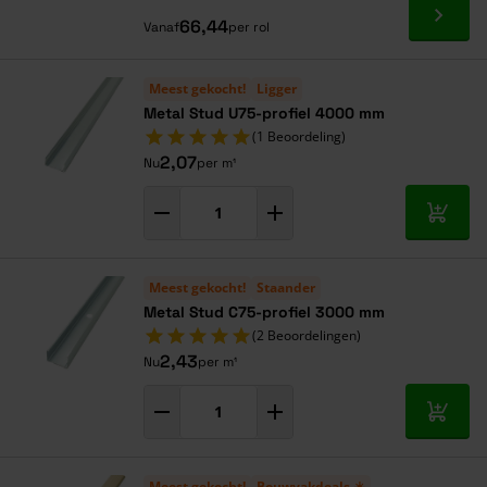
Ga naa
66,44
Vanaf
per rol
Meest gekocht!
Ligger
Metal Stud U75-profiel 4000 mm
(1 Beoordeling)
2,07
Nu
per m¹
In mij
Meest gekocht!
Staander
Metal Stud C75-profiel 3000 mm
(2 Beoordelingen)
2,43
Nu
per m¹
In mij
Meest gekocht!
Bouwvakdeals ☀️