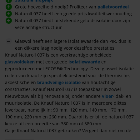
Grote hoeveelheid nodig? Profiteer van
palletvoordeel
Naturoll 037 heeft een goede prijs kwaliteitsverhouding
Naturoll 037 biedt uitstekende geluidsisolatie door zijn
vezelachtige structuur
Glaswol heeft een lagere isolatiewaarde dan PIR, dus is
een dikkere laag nodig voor dezelfde prestaties.
Knauf Naturoll 037 is een veerkrachtige onbeklede
glaswoldeken
met een goede
isolatiewaarde
en
geproduceerd met ECOSE® Technology. Deze glaswol isolatie
rollen van knauf zijn specifiek bestemd voor de thermische,
akoestische en
brandveilige isolatie
van houtachtige
constructies. Knauf Naturoll 037 is toepasbaar in zowel
nieuwbouw als bij renovatie bij onder andere
vloer
- dak- en
muurisolatie. De Knauf Naturoll 037 is in meerdere diktes
leverbaar, namelijk in: 90 mm, 120 mm, 140 mm, 170 mm,
190 mm, 220 mm en 260 mm. Daarbij is er bij de naturoll 037
keuze uit een breedte van 380 mm of 580 mm.
Ga je Knauf Naturoll 037 gebruiken? Vergeet dan niet om de
juiste
folie
mee te bestellen!