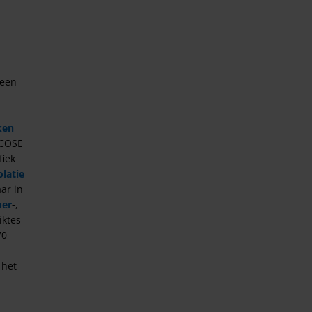
 een
ken
ECOSE
fiek
olatie
ar in
oer
-,
iktes
70
 het