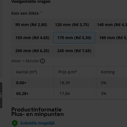
Veelgestelde vragen
Kies een Dikte
90 mm (Rd 2,80)
120 mm (Rd 3,75)
140 mm (Rd 4,3
150 mm (Rd 4,65)
170 mm (Rd 5,30)
180 mm (Rd 5,
200 mm (Rd 6,25)
245 mm (Rd 7,65)
Meer = Minder
Aantal (m²)
Prijs p/m²
Korting
0,00+
18,39
0%
arger image
5
65,28+
17,84
3%
Productinformatie
Plus- en minpunten
Subsidie mogelijk