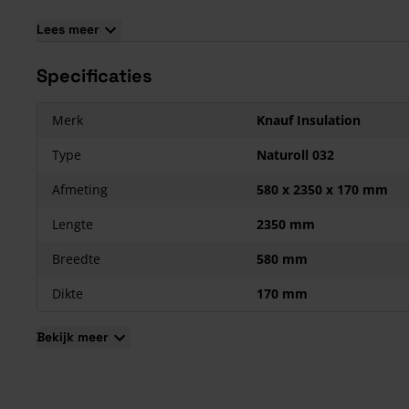
Gemakkelijk te verwerken dankzij ECOSE Technology bindmi
Lees meer
Eenvoudig te snijden met het
Knauf isolatiemes
;
Stevige isolatiedeken voor snelle verwerking;
Specificaties
Ideaal voor beperkte isolatiehoogte in houtconstructies;
Uitstekende thermische prestatie, lambda waarde van 0,032
Merk
Knauf Insulation
W/m.k;
Perfecte aansluiting door vezelstructuur, zowel onderling al
Type
Naturoll 032
houtconstructies;
Afmeting
580 x 2350 x 170 mm
Behoudt constante thermische isolatiewaarde gedurende
levensduur.
Lengte
2350 mm
Breedte
580 mm
Dikte
170 mm
Bekijk meer