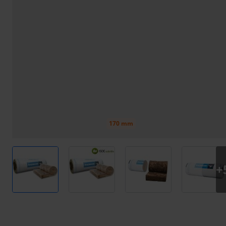
170 mm
View larger image
View larger image
View larger image
View l
+