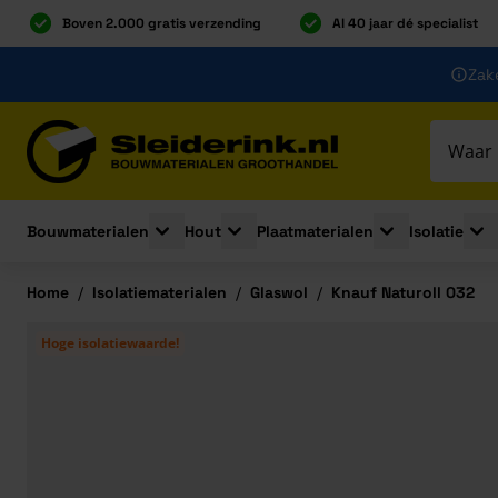
Boven 2.000 gratis verzending
Al 40 jaar dé specialist
Ga naar de inhoud
Zake
Ga naar hoofdinhoud
Bouwmaterialen
Hout
Plaatmaterialen
Isolatie
Toggle submenu for Bouwmaterialen
Toggle submenu for Hout
Toggle submenu 
Togg
Home
/
Isolatiematerialen
/
Glaswol
/
Knauf Naturoll 032
Hoge isolatiewaarde!