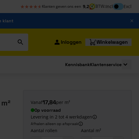
★★★★★
★★★★★
Inclusief bt
9,2
BTW:
Incl
Excl
Klanten geven ons een
m klant
Inloggen
Winkelwagen
Kennisbank
Klantenservice
strating
submenu for Bouwshop
Toggle 
 m²
17,84
Vanaf
per m²
Op voorraad
Levering in 2 tot 4 werkdagen
Afhalen alleen op afspraak
Aantal rollen
Aantal m²