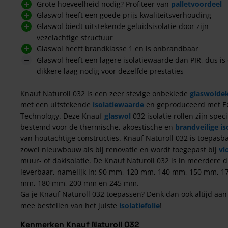
Grote hoeveelheid nodig? Profiteer van
palletvoordeel
Glaswol heeft een goede prijs kwaliteitsverhouding
Glaswol biedt uitstekende geluidsisolatie door zijn
vezelachtige structuur
Glaswol heeft brandklasse 1 en is onbrandbaar
Glaswol heeft een lagere isolatiewaarde dan PIR, dus is
dikkere laag nodig voor dezelfde prestaties
Knauf Naturoll 032 is een zeer stevige onbeklede
glaswolde
met een uitstekende
isolatiewaarde
en geproduceerd met 
Technology. Deze Knauf
glaswol
032 isolatie rollen zijn speci
bestemd voor de thermische, akoestische en
brandveilige is
van houtachtige constructies. Knauf Naturoll 032 is toepasba
zowel nieuwbouw als bij renovatie en wordt toegepast bij
vl
muur- of dakisolatie. De Knauf Naturoll 032 is in meerdere d
leverbaar, namelijk in: 90 mm, 120 mm, 140 mm, 150 mm, 1
mm, 180 mm, 200 mm en 245 mm.
Ga je Knauf Naturoll 032 toepassen? Denk dan ook altijd aan
mee bestellen van het juiste
isolatiefolie
!
Kenmerken Knauf Naturoll 032