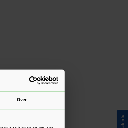
Over
 media te bieden en om ons