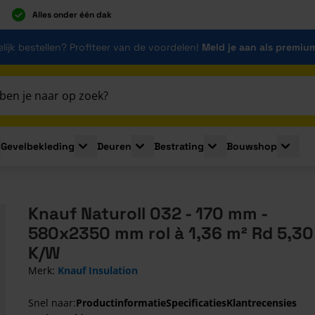
Alles onder één dak
lijk bestellen? Profiteer van de voordelen!
Meld je aan als premiu
Gevelbekleding
Deuren
Bestrating
Bouwshop
for Plaatmaterialen
le submenu for Isolatie
Toggle submenu for Gevelbekleding
Toggle submenu for Deuren
Toggle submenu for Be
Toggle 
Knauf Naturoll 032 - 170 mm -
580x2350 mm rol à 1,36 m² Rd 5,30
K/W
Merk:
Knauf Insulation
Snel naar:
Productinformatie
Specificaties
Klantrecensies