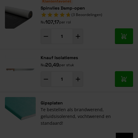
Klantenfavoriet
Spinvlies Damp-open
(3 Beoordelingen)
107,17
Nu
per rol
In mij
Knauf Isolatiemes
20,49
Nu
per stuk
In mij
Gipsplaten
Te bestellen als brandwerend,
geluidsisolerend, vochtwerend en
standaard!