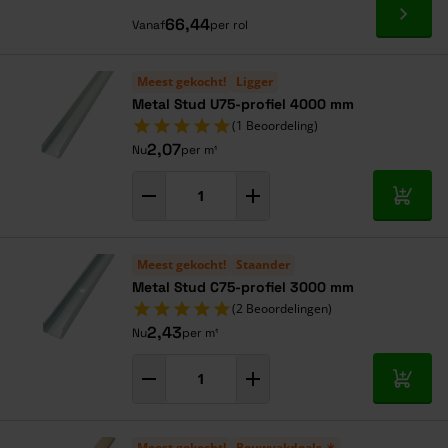
Ga naa
66,44
Vanaf
per rol
Meest gekocht!
Ligger
Metal Stud U75-profiel 4000 mm
(1 Beoordeling)
2,07
Nu
per m¹
In mij
Meest gekocht!
Staander
Metal Stud C75-profiel 3000 mm
(2 Beoordelingen)
2,43
Nu
per m¹
In mij
Meest gekocht!
Bouwvakdeals ☀️