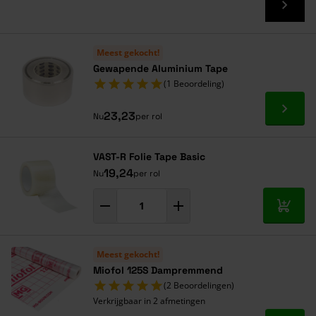
Meest gekocht!
Gewapende Aluminium Tape
(1 Beoordeling)
Ga naa
23,23
Nu
per rol
VAST-R Folie Tape Basic
19,24
Nu
per rol
In mij
Meest gekocht!
Miofol 125S Dampremmend
(2 Beoordelingen)
Verkrijgbaar in 2 afmetingen