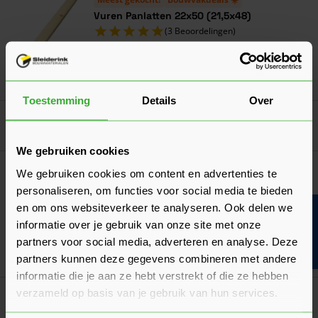
Vuren Panlatten 22x50 (21,5x48)
(3 Beoordelingen)
Verkrijgbaar in 10 lengtes
Ga naa
0,69
Nu
per m¹
Toestemming
Details
Over
Goed voorbereid aan de slag
We gebruiken cookies
Productvergelijking
We gebruiken cookies om content en advertenties te
Glaswol of Steenwol?
personaliseren, om functies voor social media te bieden
Een productvergelijking tussen twee vergelijkbare
en om ons websiteverkeer te analyseren. Ook delen we
Bouwvakinfo
isolatiematerialen. Wanneer kies je voor welk product?
informatie over je gebruik van onze site met onze
Laatst gewijzigd: Februari 2026
partners voor social media, adverteren en analyse. Deze
Lees 
Leestijd: 1 minuut
partners kunnen deze gegevens combineren met andere
informatie die je aan ze hebt verstrekt of die ze hebben
verzameld op basis van je gebruik van hun services.
Algemeen
Is minerale wol schadelijk?