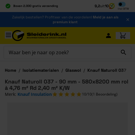
Inclusief b
9,2
uit
10
Boven 2.000 gratis verzending
Incl
BTW
Al 40 jaar dé specialist
Ga naar de inhoud
Zakelijk bestellen? Profiteer van de voordelen!
Meld je aan als
Alles onder één dak
premium klant
Ga naar hoofdinhoud
Home
/
Isolatiematerialen
/
Glaswol
/
Knauf Naturoll 037
Knauf Naturoll 037 - 90 mm - 580x8200 mm rol
à 4,76 m² Rd 2,40 m² K/W
Merk:
Knauf Insulation
10/10
(1 Beoordeling)