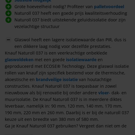
Grote hoeveelheid nodig? Profiteer van
palletvoordeel
Naturoll 037 heeft een goede prijs kwaliteitsverhouding
Naturoll 037 biedt uitstekende geluidsisolatie door zijn
vezelachtige structuur
Glaswol heeft een lagere isolatiewaarde dan PIR, dus is
een dikkere laag nodig voor dezelfde prestaties.
Knauf Naturoll 037 is een veerkrachtige onbeklede
glaswoldeken
met een goede
isolatiewaarde
en
geproduceerd met ECOSE® Technology. Deze glaswol isolatie
rollen van knauf zijn specifiek bestemd voor de thermische,
akoestische en
brandveilige isolatie
van houtachtige
constructies. Knauf Naturoll 037 is toepasbaar in zowel
nieuwbouw als bij renovatie bij onder andere
vloer
- dak- en
muurisolatie. De Knauf Naturoll 037 is in meerdere diktes
leverbaar, namelijk in: 90 mm, 120 mm, 140 mm, 170 mm,
190 mm, 220 mm en 260 mm. Daarbij is er bij de naturoll 037
keuze uit een breedte van 380 mm of 580 mm.
Ga je Knauf Naturoll 037 gebruiken? Vergeet dan niet om de
juiste
folie
mee te bestellen!