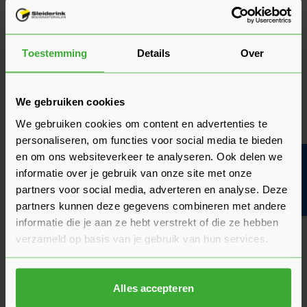
Klantrecensies
Hier lees je de ervaringen van andere klanten met dit
Toestemming
Details
Over
product. Hun feedback helpt je om een goed beeld te krijgen
van de kwaliteit en het gebruiksgemak.
We gebruiken cookies
Heb je zelf ervaring met dit product? Laat dan vooral een
review achter, zo help je anderen met jouw mening en
We gebruiken cookies om content en advertenties te
dragen we samen bij aan een nog beter aanbod.
personaliseren, om functies voor social media te bieden
en om ons websiteverkeer te analyseren. Ook delen we
Bouwvakinfo
Beoordeling schrijven
informatie over je gebruik van onze site met onze
partners voor social media, adverteren en analyse. Deze
Veelgestelde vragen
partners kunnen deze gegevens combineren met andere
Hier vind je antwoorden op de meest gestelde vragen over dit
informatie die je aan ze hebt verstrekt of die ze hebben
product. We hebben de belangrijkste onderwerpen alvast
verzameld op basis van je gebruik van hun services.
voor je op een rij gezet zodat je snel verder kunt.
Kun je het antwoord op jouw vraag niet vinden? Neem dan
gerust contact op met een van onze experts we helpen je
graag verder!
Alles accepteren
Stel je vraag