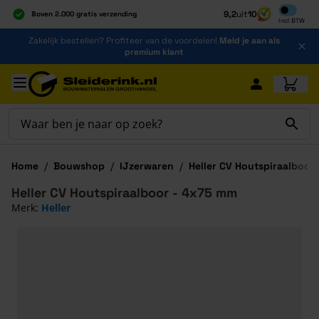
Inclusief b
9,2
uit
10
Boven 2.000 gratis verzending
Incl
BTW
Al 40 jaar dé specialist
Ga naar de inhoud
Zakelijk bestellen? Profiteer van de voordelen!
Meld je aan als
Alles onder één dak
premium klant
Ga naar hoofdinhoud
Home
/
Bouwshop
/
IJzerwaren
/
Heller CV Houtspiraalboor
Heller CV Houtspiraalboor - 4x75 mm
Merk:
Heller