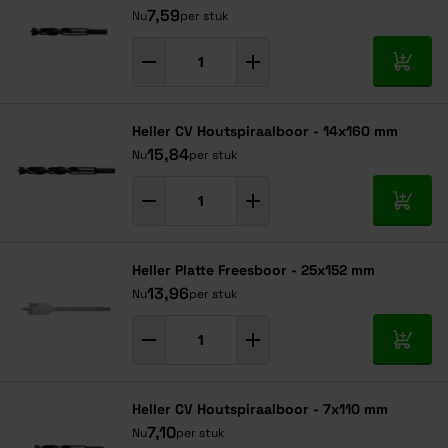
7,59
Nu
per stuk
In mij
Heller CV Houtspiraalboor - 14x160 mm
15,84
Nu
per stuk
In mij
Heller Platte Freesboor - 25x152 mm
13,96
Nu
per stuk
In mij
Heller CV Houtspiraalboor - 7x110 mm
7,10
Nu
per stuk