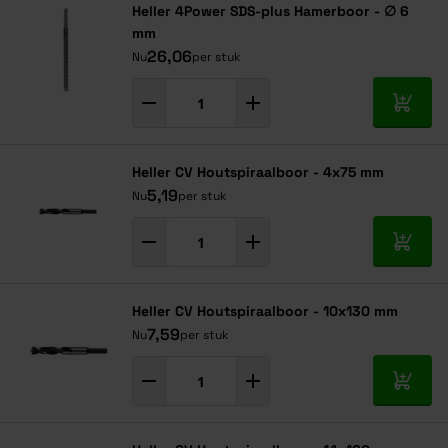
Heller 4Power SDS-plus Hamerboor - ∅ 6
mm
26,06
Nu
per stuk
In mij
Heller CV Houtspiraalboor - 4x75 mm
5,19
Nu
per stuk
In mij
Heller CV Houtspiraalboor - 10x130 mm
7,59
Nu
per stuk
In mij