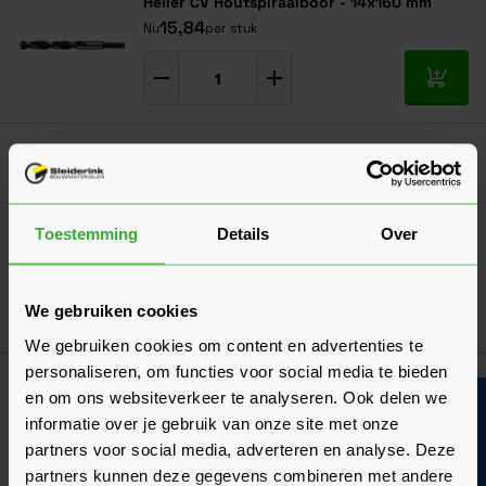
Heller CV Houtspiraalboor - 14x160 mm
15,84
Nu
per stuk
In mij
Boven 2.000 gratis verzending
Al 40 jaar dé specialist
Alles onder één dak
Heller Platte Freesboor - 25x152 mm
Toestemming
Details
Over
13,96
Nu
per stuk
We gebruiken cookies
In mij
We gebruiken cookies om content en advertenties te
personaliseren, om functies voor social media te bieden
Heller CV Houtspiraalboor - 7x110 mm
en om ons websiteverkeer te analyseren. Ook delen we
Bouwvakinfo
7,10
Nu
per stuk
informatie over je gebruik van onze site met onze
partners voor social media, adverteren en analyse. Deze
In mij
partners kunnen deze gegevens combineren met andere