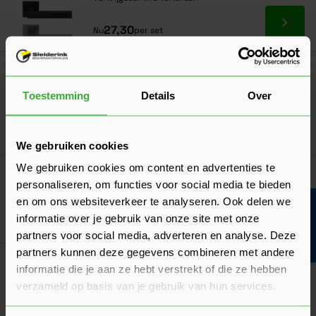
Ga naa
27,30
Nu
per set
Skantrae Paumellescharnier 80x80 mm
Zwart
Toestemming
Details
Over
Verkrijgbaar in 2 varianten
Ga naa
12,88
Nu
per stuk
We gebruiken cookies
We gebruiken cookies om content en advertenties te
Nemef Loopslot 1255
personaliseren, om functies voor social media te bieden
Verkrijgbaar in 3 varianten
en om ons websiteverkeer te analyseren. Ook delen we
Bouwvakinfo
informatie over je gebruik van onze site met onze
Ga naa
16,00
Nu
per stuk
partners voor social media, adverteren en analyse. Deze
partners kunnen deze gegevens combineren met andere
Skantrae Stalen Kozijnen
informatie die je aan ze hebt verstrekt of die ze hebben
Verkrijgbaar in 13 varianten
verzameld op basis van je gebruik van hun services.
Ga naa
118,80
Vanaf
per stuk