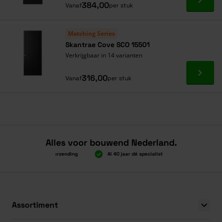
Ga naa
384,00
Vanaf
per stuk
Matching Series
Skantrae Cove SCO 15501
Verkrijgbaar in 14 varianten
Ga naa
316,00
Vanaf
per stuk
Alles voor bouwend Nederland.
Boven 2.000 gratis verzending
Al 40 jaar dé specialist
Alles onder é
Boven 2.000 gratis verzending
Al 40 jaar dé specialist
Alles onder é
Assortiment