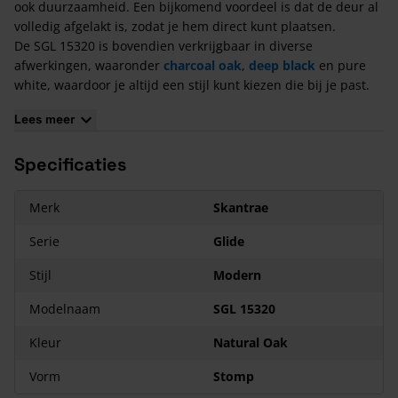
ook duurzaamheid. Een bijkomend voordeel is dat de deur al
volledig afgelakt is, zodat je hem direct kunt plaatsen.
De SGL 15320 is bovendien verkrijgbaar in diverse
afwerkingen, waaronder
charcoal oak
,
deep black
en pure
white, waardoor je altijd een stijl kunt kiezen die bij je past.
Daarnaast kunnen de deuren uit de Matching-series, zoals
Lees meer
Cove, Carve, Glide en
SlimSeries One
, mooi worden
gecombineerd met de
deurbeslag
Arc
,
Orbit
en
Squared
.
Specificaties
Kenmerken van de Skantrae Glide SGL 15320
Deur uit de
Matching Series
;
Merk
Skantrae
De deur is PU afgelakt;
Serie
Glide
De deur is verkrijgbaar als stomp- en opdekdeur;
Passende deurbeslag zijn:
Arc
,
Orbit
en
Squared
.
Stijl
Modern
Modelnaam
SGL 15320
Kleur
Natural Oak
Vorm
Stomp