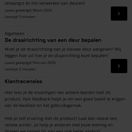
ontvangst én het verwerken van deuren!
Laatst gewijzigd: Maart 2026
Lees 
Leestijd: 5 minuten
Algemeen
De draairichting van een deur bepalen
Moet je de draairichting van je nieuwe deur aangeven? Wij
leggen hier uit hoe je de draairichting kunt bepalen!
Laatst gewijzigd: Februari 2026
Lees 
Leestijd: 2 minuten
Klantrecensies
Hier lees je de ervaringen van andere klanten met dit
product. Hun feedback helpt je om een goed beeld te krijgen
van de kwaliteit en het gebruiksgemak.
Heb je zelf ervaring met dit product? Laat dan vooral een
review achter, zo help je anderen met jouw mening en
dragen we samen bij aan een nog beter aanbod.