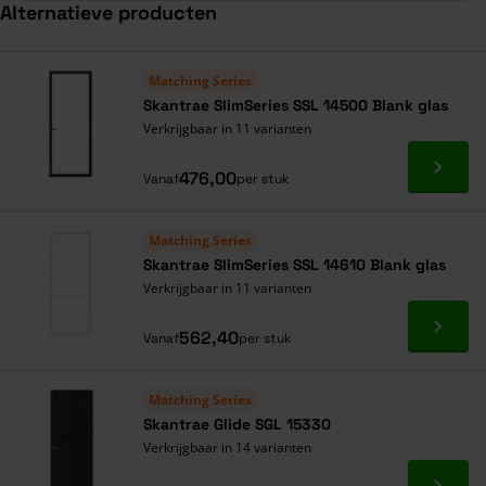
Alternatieve producten
Navigeren door de elementen van de carrousel is mogelijk met de ta
Druk om carrousel over te slaan
Druk op om naar carrouselnavigatie te gaan
Matching Series
Skantrae SlimSeries SSL 14500 Blank glas
Verkrijgbaar in 11 varianten
Ga naa
476,00
Vanaf
per stuk
Matching Series
Skantrae SlimSeries SSL 14610 Blank glas
Verkrijgbaar in 11 varianten
Ga naa
562,40
Vanaf
per stuk
Matching Series
Skantrae Glide SGL 15330
Verkrijgbaar in 14 varianten