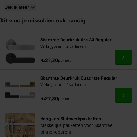
Bekijk meer
Dit vind je misschien ook handig
Navigeren door de elementen van de carrousel is mogelijk met de ta
Druk om carrousel over te slaan
Druk op om naar carrouselnavigatie te gaan
Skantrae Deurkruk Arc 24 Regular
Verkrijgbaar in 2 varianten
Ga naa
27,30
Nu
per set
Skantrae Deurkruk Quadrate Regular
Verkrijgbaar in 4 varianten
Ga naa
27,30
Nu
per set
Hang- en Sluitwerkpakketten
Makkelijke pakketten voor Skantrae
binnendeuren!