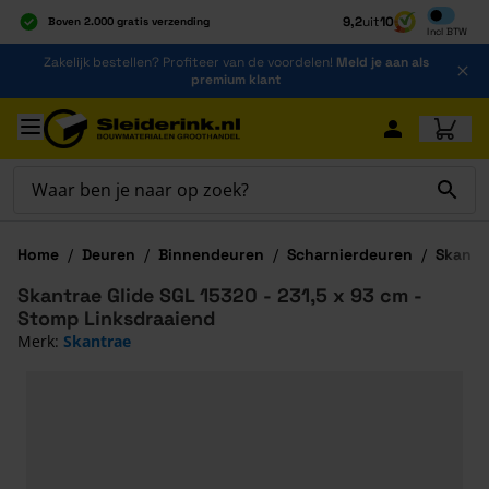
Inclusief b
9,2
uit
10
Boven 2.000 gratis verzending
Incl
BTW
Al 40 jaar dé specialist
Ga naar de inhoud
Zakelijk bestellen? Profiteer van de voordelen!
Meld je aan als
Alles onder één dak
premium klant
Ga naar hoofdinhoud
Home
/
Deuren
/
Binnendeuren
/
Scharnierdeuren
/
Skantr
Skantrae Glide SGL 15320 - 231,5 x 93 cm -
Stomp Linksdraaiend
Merk:
Skantrae