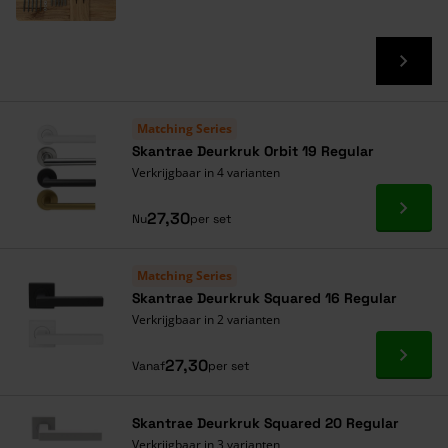
Matching Series
Skantrae Deurkruk Orbit 19 Regular
Verkrijgbaar in 4 varianten
Ga naa
27,30
Nu
per set
Matching Series
Skantrae Deurkruk Squared 16 Regular
Verkrijgbaar in 2 varianten
Ga naa
27,30
Vanaf
per set
Skantrae Deurkruk Squared 20 Regular
Verkrijgbaar in 3 varianten