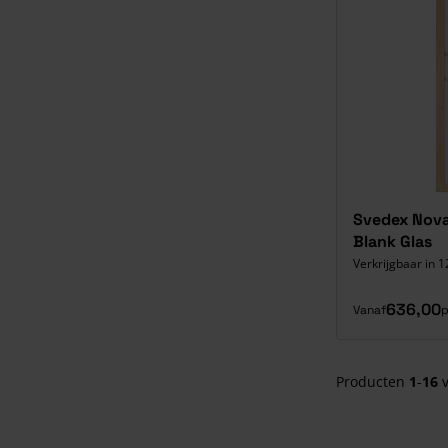
Svedex Nova
Blank Glas
Verkrijgbaar in 1
636,00
Vanaf
p
Producten
1
-
16