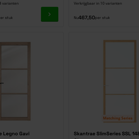
4 varianten
Verkrijgbaar in 10 varianten
Ga naar product
467,50
er stuk
Nu
per stuk
Matching Series
e Legno Gavi
Skantrae SlimSeries SSL 14