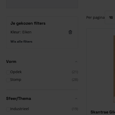
Druk om carrous
Per pagina
Je gekozen filters
Kleur
Eiken
Wis alle filters
Vorm
Opdek
(21)
Stomp
(28)
Sfeer/Thema
Industrieel
(19)
Skantrae Gl