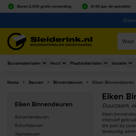
Boven 2.000 gratis verzending
Al 40 jaar dé specialist
Ga naar de inhoud
Zake
Ga naar hoofdinhoud
Bouwmaterialen
Hout
Plaatmaterialen
Isolatie
Toggle submenu for Bouwmaterialen
Toggle submenu for Hout
Toggle submenu 
Togg
Home
Deuren
Binnendeuren
Eiken Binnendeuren
Eiken B
Eiken Binnendeuren
Duurzaam, een
Eiken binnendeur
Scharnierdeuren
intensief gebruik
Schuifdeuren
die past bij jou
deskundig advies
Taatsdeuren