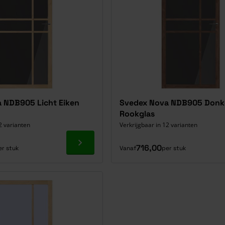
 NDB905 Licht Eiken
Svedex Nova NDB905 Donke
Rookglas
2 varianten
Verkrijgbaar in 12 varianten
Ga naar product
716,00
er stuk
Vanaf
per stuk