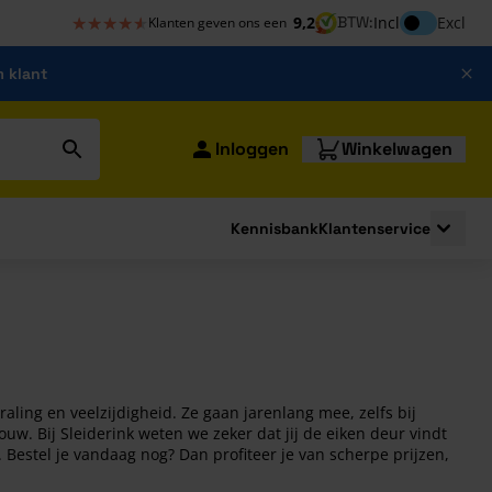
★★★★★
★★★★★
Inclusief bt
9,2
BTW:
Incl
Excl
Klanten geven ons een
m klant
Inloggen
Winkelwagen
Kennisbank
Klantenservice
strating
submenu for Bouwshop
Toggle 
ing en veelzijdigheid. Ze gaan jarenlang mee, zelfs bij
ouw. Bij Sleiderink weten we zeker dat jij de eiken deur vindt
. Bestel je vandaag nog? Dan profiteer je van scherpe prijzen,