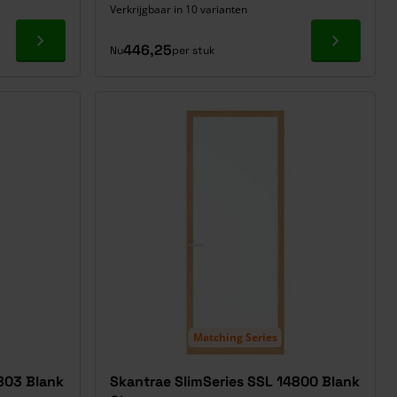
Verkrijgbaar in 10 varianten
Ga naar product
Ga naar p
446,25
Nu
per stuk
Matching Series
803 Blank
Skantrae SlimSeries SSL 14800 Blank