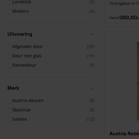
Landelijk
(5)
Verkrijgbaar in 1
Modern
(4)
389,60
Vanaf
p
Uitvoering
Afgelakte deur
(20)
Deur met glas
(19)
Paneeldeur
(9)
Merk
Austria deuren
(8)
Skantrae
(8)
Svedex
(12)
Austria Robl