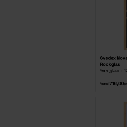
Svedex Nova
Rookglas
Verkrijgbaar in 1
716,00
Vanaf
p