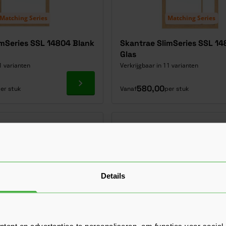
Matching Series
Matching Series
imSeries SSL 14804 Blank
Skantrae SlimSeries SSL 14
Glas
1 varianten
Verkrijgbaar in 11 varianten
Ga naar product
580,00
er stuk
Vanaf
per stuk
Details
ent en advertenties te personaliseren, om functies voor social