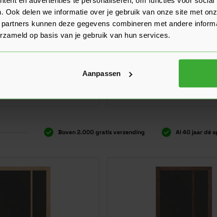
. Ook delen we informatie over je gebruik van onze site met onz
 partners kunnen deze gegevens combineren met andere informat
Matching Series
Matching Series
erzameld op basis van je gebruik van hun services.
imSeries SSL 14810 Blank
Skantrae Carve SCA 15443
Verkrijgbaar in 14 varianten
1 varianten
Aanpassen
Ga naar product
418,00
er stuk
Vanaf
per stuk
Boven 2.000 gratis verzending
Al 40 jaar dé s