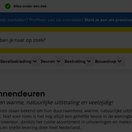
Alles onder één dak
lijk bestellen? Profiteer van de voordelen!
Meld je aan als premiu
Gevelbekleding
Deuren
Bestrating
Bouwshop
for Plaatmaterialen
le submenu for Isolatie
Toggle submenu for Gevelbekleding
Toggle submenu for Deuren
Toggle submenu for Be
Toggle 
innendeuren
 warme, natuurlijke uitstraling en veelzijdig!
en staan bekend om hun duurzaamheid, warme, natuurlijke uitstral
. Niet voor niets is het nog altijd een geliefde keuze in de woningb
w interieur, dankzij het ruime assortiment in uitvoeringen en maten
 en snelle levering door heel Nederland.