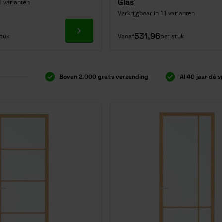
Glas
1 varianten
Verkrijgbaar in 11 varianten
Ga naar product
531,96
stuk
Vanaf
per stuk
Boven 2.000 gratis verzending
Al 40 jaar dé s