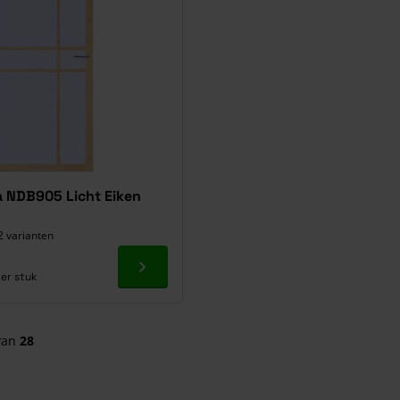
 NDB905 Licht Eiken
2 varianten
Ga naar product
er stuk
van
28