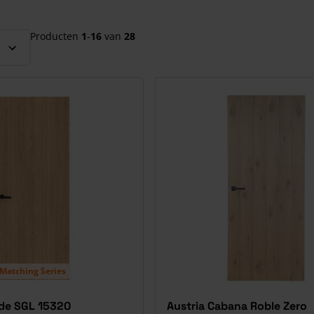
el over te slaan
Producten
1
-
16
van
28
Matching Series
ide SGL 15320
Austria Cabana Roble Zero