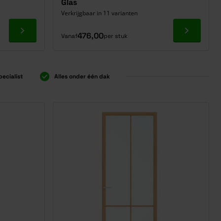
Glas
Verkrijgbaar in 11 varianten
Ga naar product
Ga naar p
476,00
Vanaf
per stuk
pecialist
Alles onder één dak