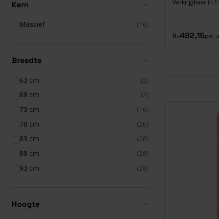
Verkrijgbaar in 1
Kern
Massief
(16)
492,15
Nu
per 
Breedte
63 cm
(2)
68 cm
(2)
73 cm
(16)
78 cm
(26)
83 cm
(28)
88 cm
(28)
93 cm
(28)
Hoogte