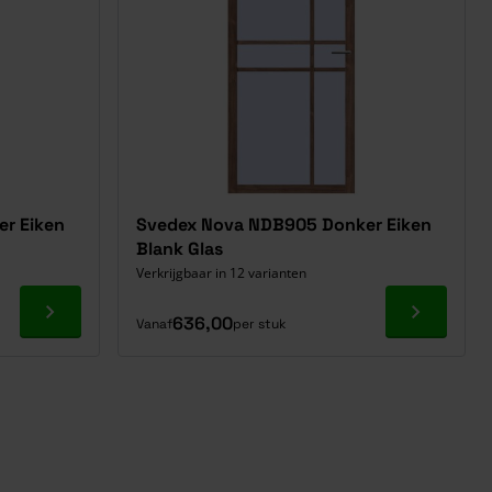
r Eiken
Svedex Nova NDB905 Donker Eiken
Blank Glas
Verkrijgbaar in 12 varianten
Ga naar product
Ga naar p
636,00
Vanaf
per stuk