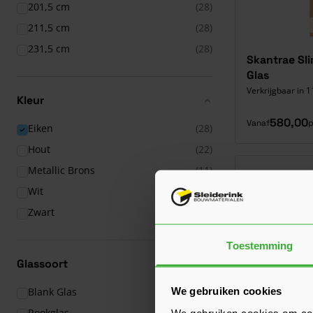
201,5 cm
(28)
211,5 cm
(28)
231,5 cm
(28)
Skantrae Sl
Glas
Verkrijgbaar in 1
Kleur
580,00
Vanaf
p
Eiken
(28)
Hout
(22)
Metallic Brons
(11)
Wit
(313)
Zwart
(134)
Toestemming
Glassoort
We gebruiken cookies
Blank Glas
(12)
Rookglas
(5)
We gebruiken cookies om cont