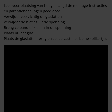
Lees voor plaatsing van het glas altijd de montage-instructies
en garantiebepalingen goed door.
Verwijder voorzichtig de glaslatten
Verwijder de nietjes uit de sponning
Breng celband of kit aan in de sponning
Plaats nu het glas
Plaats de glaslatten terug en zet ze vast met kleine spijkertjes