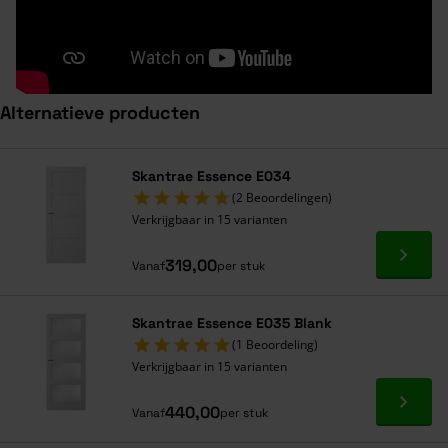
Alternatieve producten
Navigeren door de elementen van de carrousel is mogelijk met de ta
Druk om carrousel over te slaan
Druk op om naar carrouselnavigatie te gaan
Skantrae Essence E034
(2 Beoordelingen)
Verkrijgbaar in 15 varianten
Ga naa
319,00
Vanaf
per stuk
Skantrae Essence E035 Blank
(1 Beoordeling)
Verkrijgbaar in 15 varianten
Ga naa
440,00
Vanaf
per stuk