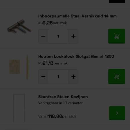
Inboorpaumelle Staal Vernikkeld 14 mm
3,25
Nu
per stuk
In mij
Houten Lockblock Slotgat Nemef 1200
21,13
Nu
per stuk
In mij
Skantrae Stalen Kozijnen
Verkrijgbaar in 13 varianten
Ga naa
118,80
Vanaf
per stuk