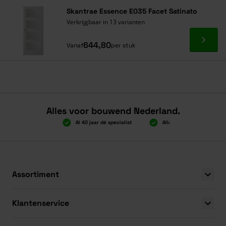
Skantrae Essence E035 Facet Satinato
Verkrijgbaar in 13 varianten
Ga naa
644,80
Vanaf
per stuk
Alles voor bouwend Nederland.
ratis verzending
Al 40 jaar dé specialist
Alles onder één dak
ratis verzending
Al 40 jaar dé specialist
Alles onder één dak
Assortiment
Klantenservice