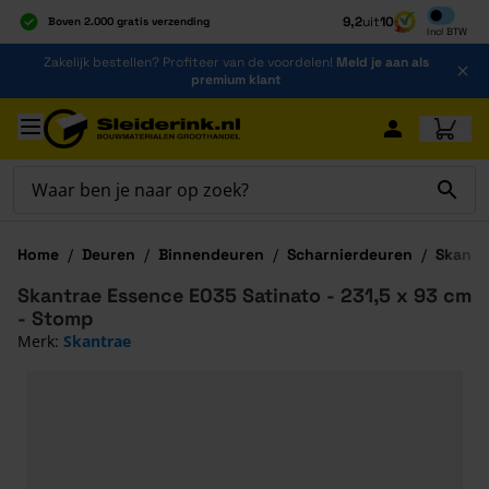
Inclusief b
9,2
uit
10
Boven 2.000 gratis verzending
Incl
BTW
Al 40 jaar dé specialist
Ga naar de inhoud
Zakelijk bestellen? Profiteer van de voordelen!
Meld je aan als
Alles onder één dak
premium klant
Ga naar hoofdinhoud
Home
/
Deuren
/
Binnendeuren
/
Scharnierdeuren
/
Skantr
Skantrae Essence E035 Satinato - 231,5 x 93 cm
- Stomp
Merk:
Skantrae