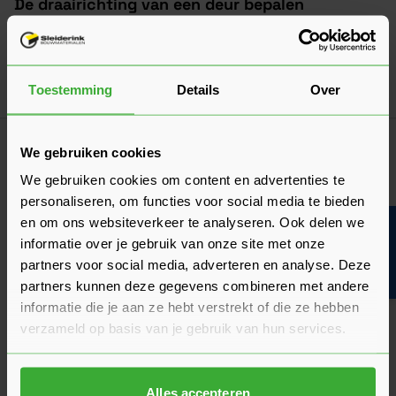
De draairichting van een deur bepalen
Moet je de draairichting van je nieuwe deur aangeven? Wij
leggen hier uit hoe je de draairichting kunt bepalen!
Laatst gewijzigd: Februari 2026
Toestemming
Details
Over
Lees 
Leestijd: 2 minuten
Klantrecensies
We gebruiken cookies
Hier lees je de ervaringen van andere klanten met dit
We gebruiken cookies om content en advertenties te
product. Hun feedback helpt je om een goed beeld te krijgen
van de kwaliteit en het gebruiksgemak.
personaliseren, om functies voor social media te bieden
en om ons websiteverkeer te analyseren. Ook delen we
Bouwvakinfo
Heb je zelf ervaring met dit product? Laat dan vooral een
informatie over je gebruik van onze site met onze
review achter, zo help je anderen met jouw mening en
partners voor social media, adverteren en analyse. Deze
dragen we samen bij aan een nog beter aanbod.
partners kunnen deze gegevens combineren met andere
informatie die je aan ze hebt verstrekt of die ze hebben
Beoordeling schrijven
verzameld op basis van je gebruik van hun services.
Veelgestelde vragen
Hier vind je antwoorden op de meest gestelde vragen over dit
Alles accepteren
product. We hebben de belangrijkste onderwerpen alvast