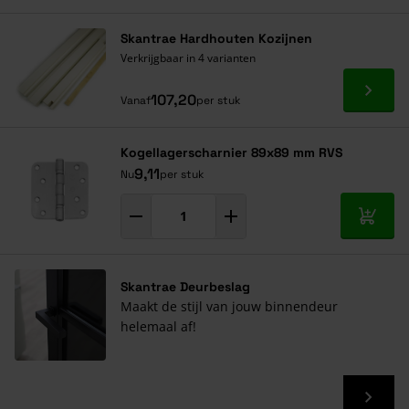
wordt het een maatwerkproduct. Deze producten zijn
Navigeren door de elementen van de carrousel is mogelijk met de ta
Druk om carrousel over te slaan
Druk op om naar carrouselnavigatie te gaan
uitgesloten van herroepingsrecht of retourname.
Skantrae Hardhouten Kozijnen
Verkrijgbaar in 4 varianten
Ga naa
107,20
Vanaf
per stuk
Kogellagerscharnier 89x89 mm RVS
9,11
Nu
per stuk
In mij
Skantrae Deurbeslag
Maakt de stijl van jouw binnendeur
helemaal af!