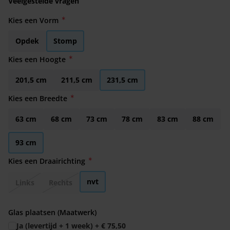
Veelgestelde vragen
Kies een Vorm
Opdek
Stomp
Kies een Hoogte
201,5 cm
211,5 cm
231,5 cm
Kies een Breedte
63 cm
68 cm
73 cm
78 cm
83 cm
88 cm
93 cm
Kies een Draairichting
nvt
Links
Rechts
Glas plaatsen (Maatwerk)
Ja (levertijd + 1 week)
+
€ 75,50