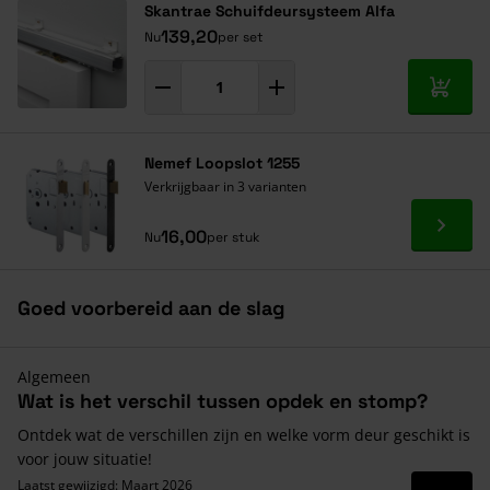
Skantrae Schuifdeursysteem Alfa
139,20
Nu
per set
In mij
Nemef Loopslot 1255
Verkrijgbaar in 3 varianten
Ga naa
16,00
Nu
per stuk
Goed voorbereid aan de slag
Algemeen
Wat is het verschil tussen opdek en stomp?
Ontdek wat de verschillen zijn en welke vorm deur geschikt is
voor jouw situatie!
Laatst gewijzigd: Maart 2026