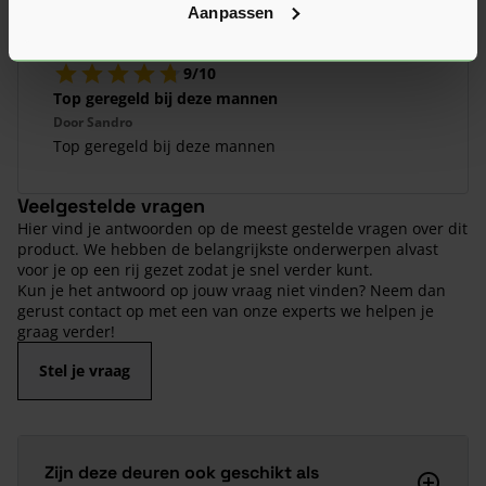
Aanpassen
9/10
Top geregeld bij deze mannen
Door
Sandro
Top geregeld bij deze mannen
Veelgestelde vragen
Hier vind je antwoorden op de meest gestelde vragen over dit
product. We hebben de belangrijkste onderwerpen alvast
voor je op een rij gezet zodat je snel verder kunt.
Kun je het antwoord op jouw vraag niet vinden? Neem dan
gerust contact op met een van onze experts we helpen je
graag verder!
Stel je vraag
Zijn deze deuren ook geschikt als