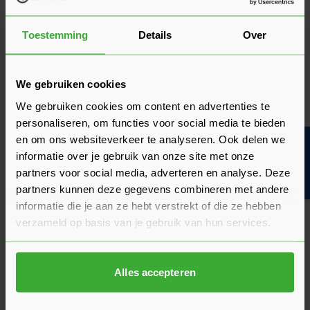
9.5/10
(2 Beoordelingen)
Toestemming
Details
Over
Beoordelingen
5
2 beoordelingen
We gebruiken cookies
sterren
4
We gebruiken cookies om content en advertenties te
0 beoordelingen
sterren
personaliseren, om functies voor social media te bieden
3
en om ons websiteverkeer te analyseren. Ook delen we
Bouwvakinfo
0 beoordelingen
sterren
informatie over je gebruik van onze site met onze
2
partners voor social media, adverteren en analyse. Deze
0 beoordelingen
sterren
partners kunnen deze gegevens combineren met andere
1 ster
0 beoordelingen
informatie die je aan ze hebt verstrekt of die ze hebben
verzameld op basis van je gebruik van hun services.
Beoordeling schrijven
Alles accepteren