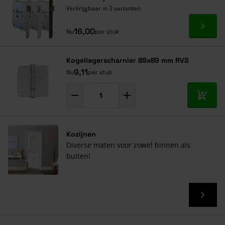
Verkrijgbaar in 3 varianten
Ga naa
16,00
Nu
per stuk
Kogellagerscharnier 89x89 mm RVS
9,11
Nu
per stuk
In mij
Kozijnen
Diverse maten voor zowel binnen als
buiten!