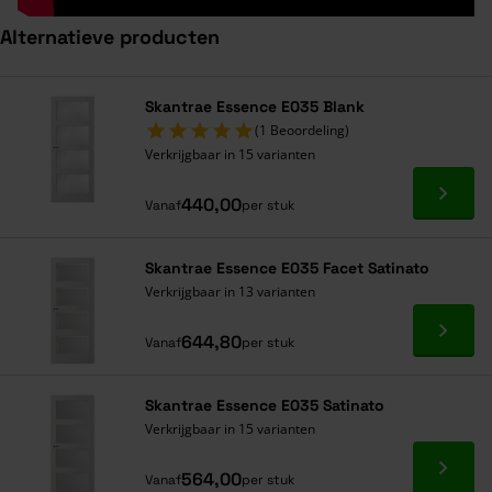
Alternatieve producten
Navigeren door de elementen van de carrousel is mogelijk met de ta
Druk om carrousel over te slaan
Druk op om naar carrouselnavigatie te gaan
Skantrae Essence E035 Blank
(1 Beoordeling)
Verkrijgbaar in 15 varianten
Ga naa
440,00
Vanaf
per stuk
Skantrae Essence E035 Facet Satinato
Verkrijgbaar in 13 varianten
Ga naa
644,80
Vanaf
per stuk
Skantrae Essence E035 Satinato
Verkrijgbaar in 15 varianten
Ga naa
564,00
Vanaf
per stuk