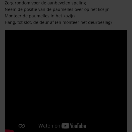
Zorg rondom voor de aanbevolen speling
Neem de positie van de paumelles over op het kozijn
Monteer de paumelles in het kozijn
Hang, tot slot, de deur af (en monteer het deurbeslag)