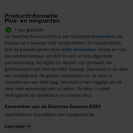
Productinformatie
Plus- en minpunten
7 jaar garantie
De Skantrae Essence E034 is een landelijke
binnendeur
die
bestaat uit 4 panelen met facetprofielen. De facetprofielen
met de panelen geven deze
witte binnendeur
diepte en rust.
De panelen bestaan uit MDF en een scherp afgeronde
paneelbossing. De stijlen en dorpels zijn gemaakt van
gelamineerd hout met een MDF toplaag. Daarnaast is de deur
wit voorgegrond. De gehele buitenkant van de deur is
voorzien van een MDF laag. Hierdoor is het mogelijk om de
deur heel eenvoudig over te lakken. De deur is zowel
verkrijgbaar als opdekdeur en stompe deur.
Kenmerken van de Skantrae Essence E034
Opdekdeuren beschikken over voorgeboorde
paumelleboringen
Lees meer
Alle deuren hebben voorgeboorde Nemef 1200/1300 slotgat