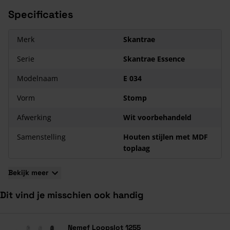
en voorplaatboring
Specificaties
Op deze deur zit zeven jaar garantie
Merk
Skantrae
Serie
Skantrae Essence
Modelnaam
E 034
Vorm
Stomp
Afwerking
Wit voorbehandeld
Samenstelling
Houten stijlen met MDF
toplaag
Bekijk meer
Dit vind je misschien ook handig
Navigeren door de elementen van de carrousel is mogelijk met de ta
Druk om carrousel over te slaan
Druk op om naar carrouselnavigatie te gaan
Nemef Loopslot 1255