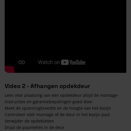
Video 2 - Afhangen opdekdeur
Lees voor plaatsing van een opdekdeur altijd de montage-
instructies en garantiebepalingen goed door.
Meet de sponningbreedte en de hoogte van het kozijn
Controleer vóór montage of de deur in het kozijn past
Verwijder de opdeklatten
Draai de paumelles in de deur