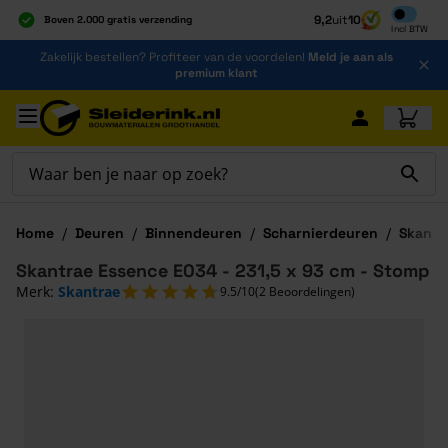
Inclusief b
9,2
uit
10
Boven 2.000 gratis verzending
Incl
BTW
Al 40 jaar dé specialist
Ga naar de inhoud
Zakelijk bestellen? Profiteer van de voordelen!
Meld je aan als
Alles onder één dak
premium klant
Ga naar hoofdinhoud
Home
/
Deuren
/
Binnendeuren
/
Scharnierdeuren
/
Skantr
Skantrae Essence E034 - 231,5 x 93 cm - Stomp
Merk:
Skantrae
9.5/10
(2 Beoordelingen)