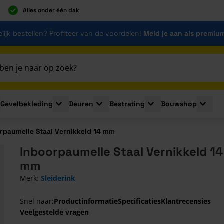
Alles onder één dak
lijk bestellen? Profiteer van de voordelen!
Meld je aan als premiu
Gevelbekleding
Deuren
Bestrating
Bouwshop
for Plaatmaterialen
le submenu for Isolatie
Toggle submenu for Gevelbekleding
Toggle submenu for Deuren
Toggle submenu for Be
Toggle 
rpaumelle Staal Vernikkeld 14 mm
Inboorpaumelle Staal Vernikkeld 14
mm
Merk:
Sleiderink
Snel naar:
Productinformatie
Specificaties
Klantrecensies
Veelgestelde vragen