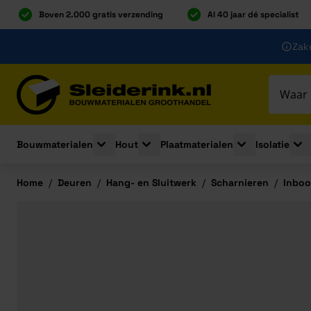
Boven 2.000 gratis verzending
Al 40 jaar dé specialist
Ga naar de inhoud
Zake
Ga naar hoofdinhoud
Bouwmaterialen
Hout
Plaatmaterialen
Isolatie
Toggle submenu for Bouwmaterialen
Toggle submenu for Hout
Toggle submenu 
Togg
Home
/
Deuren
/
Hang- en Sluitwerk
/
Scharnieren
/
Inboo