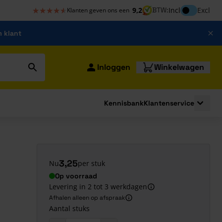
★★★★★
★★★★★
Inclusief bt
9,2
BTW:
Incl
Excl
Klanten geven ons een
m klant
Inloggen
Winkelwagen
Kennisbank
Klantenservice
strating
submenu for Bouwshop
Toggle 
3,25
Nu
per stuk
Op voorraad
Levering in 2 tot 3 werkdagen
Afhalen alleen op afspraak
Aantal stuks