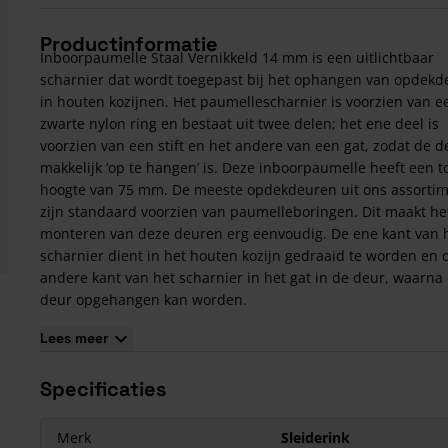
Productinformatie
Inboorpaumelle Staal Vernikkeld 14 mm is een uitlichtbaar
scharnier dat wordt toegepast bij het ophangen van opdek
in houten kozijnen. Het paumellescharnier is voorzien van e
zwarte nylon ring en bestaat uit twee delen; het ene deel is
voorzien van een stift en het andere van een gat, zodat de d
makkelijk ‘op te hangen’ is. Deze inboorpaumelle heeft een t
hoogte van 75 mm. De meeste opdekdeuren uit ons assorti
zijn standaard voorzien van paumelleboringen. Dit maakt he
monteren van deze deuren erg eenvoudig. De ene kant van 
scharnier dient in het houten kozijn gedraaid te worden en 
andere kant van het scharnier in het gat in de deur, waarna
deur opgehangen kan worden.
Draagvermogen Inboorpaumelle Staal Vernikkeld 14
Lees meer
Inboorpaumelle Staal Vernikkeld 14 mm heeft bij toepassing
stuks een draagvermogen van zo'n 20 kg en bij 3 stuks is dit 
Specificaties
30 kg.
Merk
Sleiderink