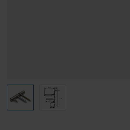
View larger image
View larger image