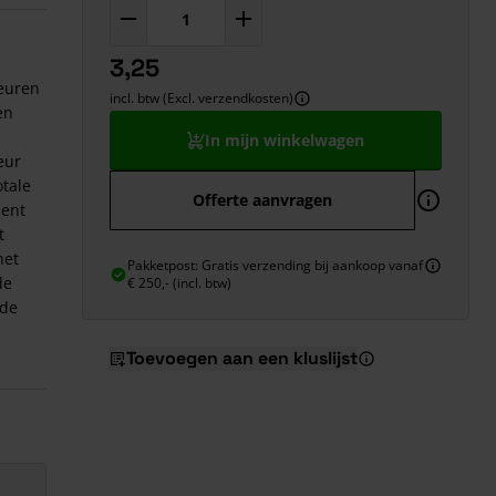
3,25
deuren
incl. btw (Excl. verzendkosten)
en
In mijn winkelwagen
eur
otale
Offerte aanvragen
ment
t
het
Pakketpost: Gratis verzending bij aankoop vanaf
de
€ 250,- (incl. btw)
 de
Toevoegen aan een kluslijst
 mm
 van 2
zo'n