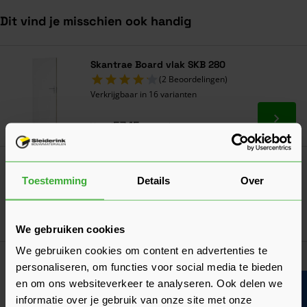
Dit vind je misschien ook handig
Navigeren door de elementen van de carrousel is mogelijk met de ta
Druk om carrousel over te slaan
Druk op om naar carrouselnavigatie te gaan
Skantrae Board vlak SKB 280
(2 Beoordelingen)
Verkrijgbaar in 16 varianten
Ga naa
57,15
Vanaf
per stuk
Inboorpaumelle Staal Vernikkeld 14 mm
3,25
Toestemming
Details
Over
Nu
per stuk
In mij
We gebruiken cookies
We gebruiken cookies om content en advertenties te
Skantrae Paumellescharnier 80x80 mm
personaliseren, om functies voor social media te bieden
Zwart
en om ons websiteverkeer te analyseren. Ook delen we
Verkrijgbaar in 2 varianten
informatie over je gebruik van onze site met onze