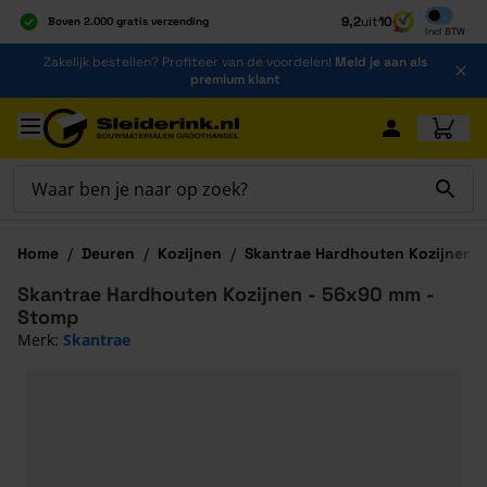
Inclusief b
9,2
uit
10
Boven 2.000 gratis verzending
Incl
BTW
Al 40 jaar dé specialist
Ga naar de inhoud
Zakelijk bestellen? Profiteer van de voordelen!
Meld je aan als
Alles onder één dak
premium klant
Ga naar hoofdinhoud
Home
/
Deuren
/
Kozijnen
/
Skantrae Hardhouten Kozijnen
Skantrae Hardhouten Kozijnen - 56x90 mm -
Stomp
Merk:
Skantrae