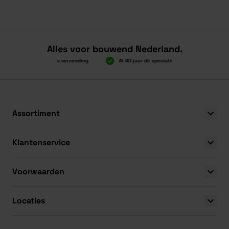
Alles voor bouwend Nederland.
Boven 2.000 gratis verzending
Al 40 jaar dé specialist
Alles ond
Boven 2.000 gratis verzending
Al 40 jaar dé specialist
Alles ond
Assortiment
Klantenservice
Voorwaarden
Locaties