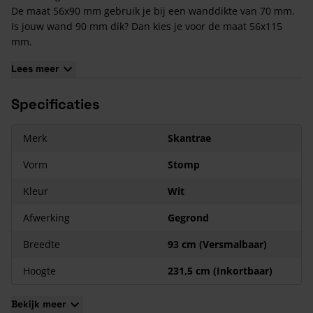
De maat 56x90 mm gebruik je bij een wanddikte van 70 mm.
Is jouw wand 90 mm dik? Dan kies je voor de maat 56x115
mm.
Kenmerken van Skantrae Hardhouten Kozijnen
Lees meer
Skantrae Hardhouten Kozijnen kunnen worden gebruikt voor
verschillende maten deuren: Hoogte 201,5, 211,5 en 231,5 cm
Specificaties
en breedte 63 t/m 93 cm.
Pakinhoud:
Merk
Skantrae
2 stijlen
Vorm
Stomp
1 bovendorpel
1 stellat
Kleur
Wit
Let op: Deze
hardhouten
kozijnen zijn niet te gebruiken bij
de DTS dorpels uit ons aanbod, omdat deze niet geschikt zijn
Afwerking
Gegrond
om geprofileerde bouwpakketten - zoals dit bouwpakket -
boven op te maken. Daarnaast zijn de DTS dorpels uit ons
Breedte
93 cm (Versmalbaar)
aanbod voor buitengebruik en deze kozijnen voor binnen.
Hoogte
231,5 cm (Inkortbaar)
Bekijk meer