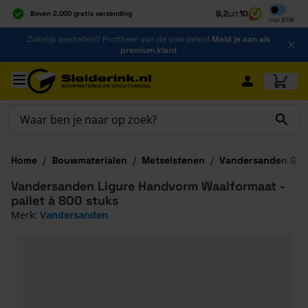
Inclusief b
9,2
uit
10
Boven 2.000 gratis verzending
Incl
BTW
Al 40 jaar dé specialist
Ga naar de inhoud
Zakelijk bestellen? Profiteer van de voordelen!
Meld je aan als
Alles onder één dak
premium klant
Ga naar hoofdinhoud
Home
/
Bouwmaterialen
/
Metselstenen
/
Vandersanden Gev
Vandersanden Ligure Handvorm Waalformaat -
pallet à 800 stuks
Merk:
Vandersanden