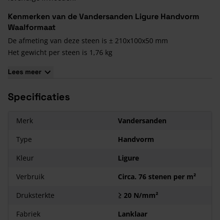
Kenmerken van de Vandersanden Ligure Handvorm
Waalformaat
De afmeting van deze steen is ± 210x100x50 mm
Het gewicht per steen is 1,76 kg
De textuur van deze steen is handvorm met een bezande
Lees meer
oppervlakte afwerking
De basiskleur is geel met een variërend palet aan
Specificaties
kleurnuances
Merk
Vandersanden
Type
Handvorm
Kleur
Ligure
Verbruik
Circa. 76 stenen per m²
Druksterkte
≥ 20 N/mm²
Fabriek
Lanklaar