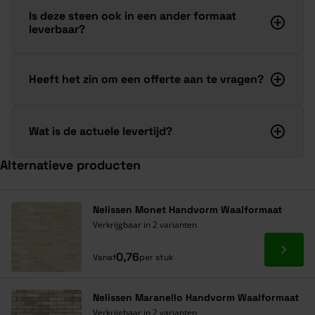
Is deze steen ook in een ander formaat
leverbaar?
Heeft het zin om een offerte aan te vragen?
Wat is de actuele levertijd?
Alternatieve producten
Navigeren door de elementen van de carrousel is mogelijk met de ta
Druk om carrousel over te slaan
Druk op om naar carrouselnavigatie te gaan
Nelissen Monet Handvorm Waalformaat
Verkrijgbaar in 2 varianten
Ga naa
0,76
Vanaf
per stuk
Nelissen Maranello Handvorm Waalformaat
Verkrijgbaar in 2 varianten