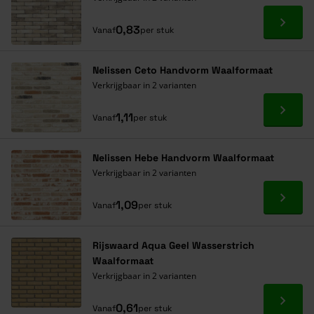
Ga naa
0,83
Vanaf
per stuk
Nelissen Ceto Handvorm Waalformaat
Verkrijgbaar in 2 varianten
Ga naa
1,11
Vanaf
per stuk
Nelissen Hebe Handvorm Waalformaat
Verkrijgbaar in 2 varianten
Ga naa
1,09
Vanaf
per stuk
Rijswaard Aqua Geel Wasserstrich
Waalformaat
Verkrijgbaar in 2 varianten
Ga naa
0,61
Vanaf
per stuk