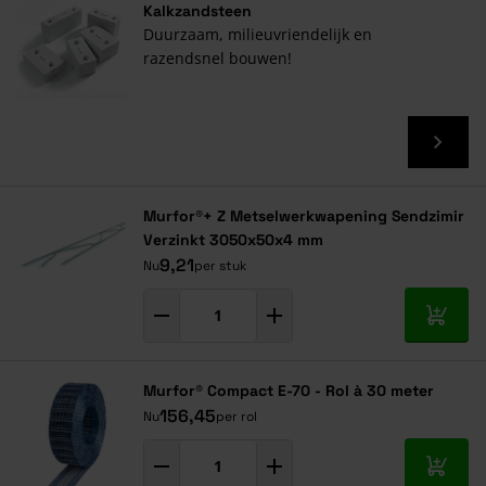
Kalkzandsteen
Duurzaam, milieuvriendelijk en
razendsnel bouwen!
Murfor®+ Z Metselwerkwapening Sendzimir
Verzinkt 3050x50x4 mm
9,21
Nu
per stuk
In mij
Murfor® Compact E-70 - Rol à 30 meter
156,45
Nu
per rol
In mij