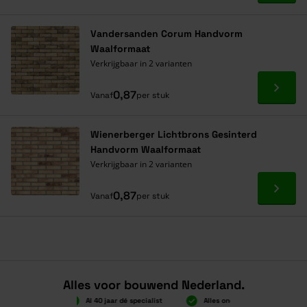
Vandersanden Corum Handvorm
Waalformaat
Verkrijgbaar in 2 varianten
Ga naa
0,87
Vanaf
per stuk
Wienerberger Lichtbrons Gesinterd
Handvorm Waalformaat
Verkrijgbaar in 2 varianten
Ga naa
0,87
Vanaf
per stuk
Alles voor bouwend Nederland.
Boven 2.000 gratis verzending
Al 40 jaar dé speciali