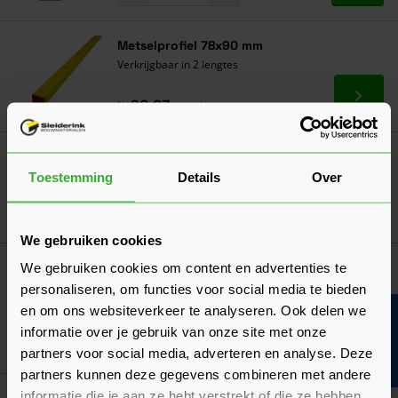
Metselprofiel 78x90 mm
Verkrijgbaar in 2 lengtes
Ga naa
20,03
Nu
per m¹
Sakrete Voegmortel (UA)
Verkrijgbaar in 8 kleuren
Toestemming
Details
Over
Ga naa
11,17
Vanaf
per zak
We gebruiken cookies
Eurowall Spouwisolatie
We gebruiken cookies om content en advertenties te
(5 Beoordelingen)
personaliseren, om functies voor social media te bieden
Verkrijgbaar in 8 varianten
en om ons websiteverkeer te analyseren. Ook delen we
Bouwvakinfo
informatie over je gebruik van onze site met onze
Ga naa
19,32
Vanaf
per m²
partners voor social media, adverteren en analyse. Deze
partners kunnen deze gegevens combineren met andere
informatie die je aan ze hebt verstrekt of die ze hebben