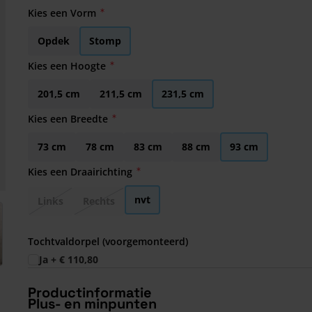
Kies een Vorm
Opdek
Stomp
Kies een Hoogte
201,5 cm
211,5 cm
231,5 cm
Kies een Breedte
73 cm
78 cm
83 cm
88 cm
93 cm
Kies een Draairichting
nvt
Links
Rechts
arger image
Tochtvaldorpel (voorgemonteerd)
Ja
+
€ 110,80
Productinformatie
Plus- en minpunten