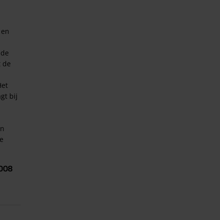
 en
 de
t de
Het
gt bij
an
de
4008
n;