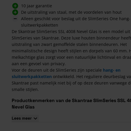
10 jaar garantie
De uitstraling van staal, met de voordelen van hout
Alleen geschikt voor beslag uit de SlimSeries One hang-
sluitwerkpakketten
De Skantrae SlimSeries SSL 4008 Nevel Glas is een model uit
SlimSeries van Skantrae. Deze luxe houten binnendeur heef
uitstraling van zwart gemoffelde stalen binnendeuren. Het
minimalistische design heeft stijlen en dorpels van 60 mm. 
melkachtige glas zorgt voor een natuurlijke lichtinval en draa
aan een gevoel van privacy.
Voor de deuren uit de SlimSeries zijn speciale
hang- en
sluitwerkpakketten
ontwikkeld. Het reguliere deurbeslag v
Skantrae past namelijk niet bij of op deze deuren vanwege 
smalle stijlen.
Productkenmerken van de Skantrae SlimSeries SSL 
Nevel Glas
Inclusief voorgemonteerd nevel veiligheidsglas van 8 mm;
Lees meer
Roedehoogte van 25 mm;
Past zowel in nieuwe en bestaande stompe en opdekkozijne