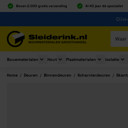
Boven 2.000 gratis verzending
Al 40 jaar dé specialist
Ga naar de inhoud
Zake
Ga naar hoofdinhoud
Bouwmaterialen
Hout
Plaatmaterialen
Isolatie
Toggle submenu for Bouwmaterialen
Toggle submenu for Hout
Toggle submenu 
Togg
Home
/
Deuren
/
Binnendeuren
/
Scharnierdeuren
/
Skant