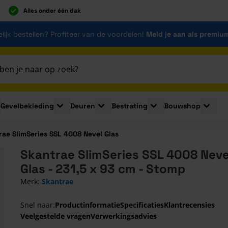
Alles onder één dak
lijk bestellen? Profiteer van de voordelen!
Meld je aan als premiu
Gevelbekleding
Deuren
Bestrating
Bouwshop
for Plaatmaterialen
le submenu for Isolatie
Toggle submenu for Gevelbekleding
Toggle submenu for Deuren
Toggle submenu for Be
Toggle 
rae SlimSeries SSL 4008 Nevel Glas
Skantrae SlimSeries SSL 4008 Neve
Glas - 231,5 x 93 cm - Stomp
Merk:
Skantrae
Snel naar:
Productinformatie
Specificaties
Klantrecensies
Veelgestelde vragen
Verwerkingsadvies