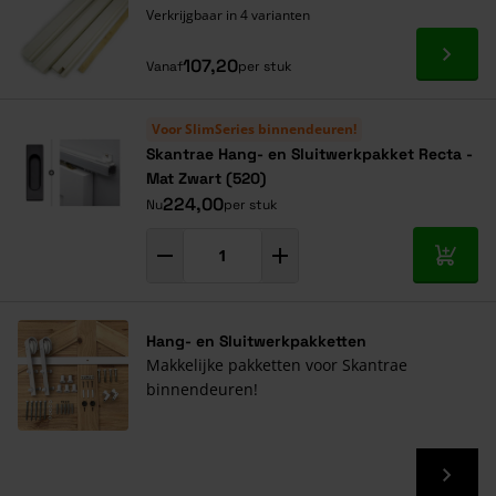
Verkrijgbaar in 4 varianten
Ga naa
107,20
Vanaf
per stuk
Voor SlimSeries binnendeuren!
Skantrae Hang- en Sluitwerkpakket Recta -
Mat Zwart (520)
224,00
Nu
per stuk
In mij
Hang- en Sluitwerkpakketten
Makkelijke pakketten voor Skantrae
binnendeuren!