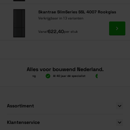
Skantrae SlimSeries SSL 4007 Rookglas
Verkrijgbaar in 13 varianten
Ga naa
622,40
Vanaf
per stuk
Alles voor bouwend Nederland.
.000 gratis verzending
Al 40 jaar dé specialist
Alles onder één dak
.000 gratis verzending
Al 40 jaar dé specialist
Alles onder één dak
Assortiment
Klantenservice