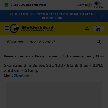
Inclusief b
9,2
uit
10
Boven 2.000 gratis verzending
Incl
BTW
Al 40 jaar dé specialist
Ga naar de inhoud
Zakelijk bestellen? Profiteer van de voordelen!
Meld je aan als
Alles onder één dak
premium klant
Ga naar hoofdinhoud
Home
/
Deuren
/
Binnendeuren
/
Scharnierdeuren
/
Skantr
Skantrae SlimSeries SSL 4007 Blank Glas - 231,5
x 93 cm - Stomp
Merk:
Skantrae