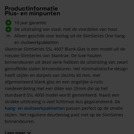
Productinformatie
Plus- en minpunten
10 jaar garantie
De uitstraling van staal, met de voordelen van hout
Alleen geschikt voor beslag uit de SlimSeries One hang-
en sluitwerkpakketten
Skantrae SlimSeries SSL 4007 Blank Glas is een model uit de
nieuwe SlimSeries van Skantrae. De luxe houten
binnendeuren uit deze serie hebben de uitstraling van zwart
gemoffelde stalen binnendeuren. Het minimalistische design
heeft stijlen en dorpels van slechts 60 mm, met
afgemonteerd blank glas en een ongelijke 4-ruits
roedeverdeling met een dikte van 25mm die op het
standaard SSL 4000 model wordt gemonteerd. Naast een
strakke uitstraling is veel lichtinval dus gegarandeerd. De
hang- en sluitwerkpakketten
passen perfect op de smalle
stijlen. Het reguliere deurbeslag past niet op de SlimSeries
binnendeuren.
Kenmerken van de Skantrae SlimSeries SSL 4007
Lees meer