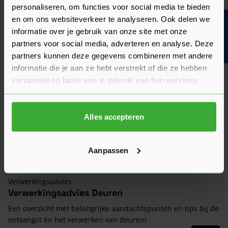
Algemeen
personaliseren, om functies voor social media te bieden
De draairichting van een deur bepalen
en om ons websiteverkeer te analyseren. Ook delen we
Bouwvakinfo
Moet je de draairichting van je nieuwe deur aangeven? Wij
informatie over je gebruik van onze site met onze
leggen hier uit hoe je de draairichting kunt bepalen!
partners voor social media, adverteren en analyse. Deze
Laatst gewijzigd: Februari 2026
partners kunnen deze gegevens combineren met andere
Lees 
Leestijd: 2 minuten
informatie die je aan ze hebt verstrekt of die ze hebben
verzameld op basis van je gebruik van hun services.
Algemeen
Een deur opmeten: hoe doe je dat?
Alles accepteren
Het opmeten moet nauwkeurig gebeuren. Wij leggen uit hoe
je zowel een opdekdeur als stompe deur opmeet!
Laatst gewijzigd: Februari 2026
Aanpassen
Lees 
Leestijd: 2 minuten
Verwerkingsadvies
Verwerkingsadvies Deuren
Een overzicht met belangrijke aandachtspunten en tips bij de
ontvangst én het verwerken van deuren!