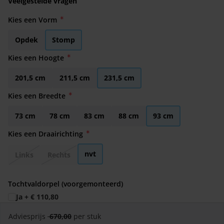
Veelgestelde vragen
Kies een Vorm
Opdek
Stomp
Kies een Hoogte
201,5 cm
211,5 cm
231,5 cm
Kies een Breedte
73 cm
78 cm
83 cm
88 cm
93 cm
Kies een Draairichting
nvt
Links
Rechts
Tochtvaldorpel (voorgemonteerd)
Ja
+
€ 110,80
Adviesprijs
670,00
per stuk