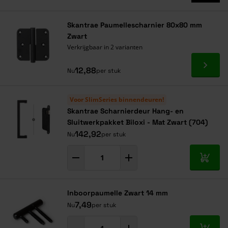
Skantrae Paumellescharnier 80x80 mm
Zwart
Verkrijgbaar in 2 varianten
Ga naa
12,88
Nu
per stuk
Voor SlimSeries binnendeuren!
Skantrae Scharnierdeur Hang- en
Sluitwerkpakket Biloxi - Mat Zwart (704)
142,92
Nu
per stuk
In mij
Inboorpaumelle Zwart 14 mm
7,49
Nu
per stuk