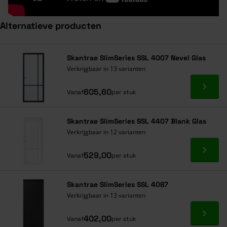
Alternatieve producten
Navigeren door de elementen van de carrousel is mogelijk met de ta
Druk om carrousel over te slaan
Druk op om naar carrouselnavigatie te gaan
Skantrae SlimSeries SSL 4007 Nevel Glas
Verkrijgbaar in 13 varianten
Ga naa
605,60
Vanaf
per stuk
Skantrae SlimSeries SSL 4407 Blank Glas
Verkrijgbaar in 12 varianten
Ga naa
529,00
Vanaf
per stuk
Skantrae SlimSeries SSL 4087
Verkrijgbaar in 13 varianten
Ga naa
402,00
Vanaf
per stuk