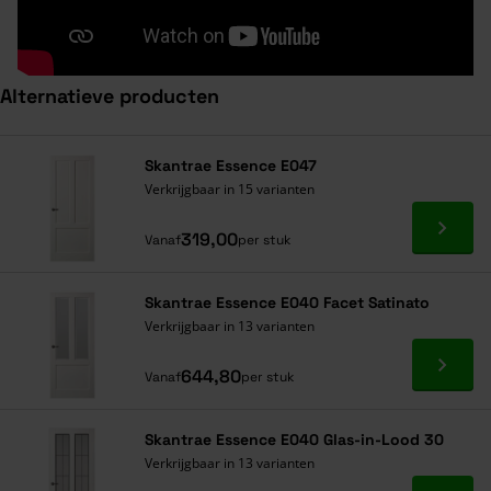
Alternatieve producten
Navigeren door de elementen van de carrousel is mogelijk met de ta
Druk om carrousel over te slaan
Druk op om naar carrouselnavigatie te gaan
Skantrae Essence E047
Verkrijgbaar in 15 varianten
Ga naa
319,00
Vanaf
per stuk
Skantrae Essence E040 Facet Satinato
Verkrijgbaar in 13 varianten
Ga naa
644,80
Vanaf
per stuk
Skantrae Essence E040 Glas-in-Lood 30
Verkrijgbaar in 13 varianten