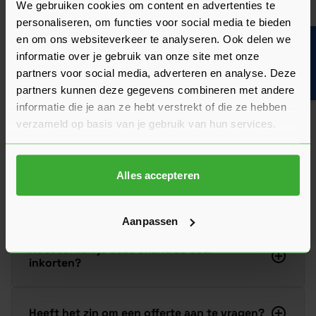
We gebruiken cookies om content en advertenties te
Monteren jullie ook?
personaliseren, om functies voor social media te bieden
en om ons websiteverkeer te analyseren. Ook delen we
Bouwvakinfo
informatie over je gebruik van onze site met onze
Welke scharnieren heb ik nodig bij mijn
partners voor social media, adverteren en analyse. Deze
deur?
partners kunnen deze gegevens combineren met andere
informatie die je aan ze hebt verstrekt of die ze hebben
verzameld op basis van je gebruik van hun services.
kan ik deze deur ook in een andere maat
bestellen?
Alles accepteren
Glas van deur kapot, wat nu?
Aanpassen
Hoeveel kan je deze Skantrae deur
inkorten?
Heeft het zin om een offerte aan te vragen?