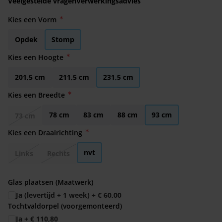
Veelgestelde vragen
Verwerkingsadvies
Kies een Vorm
Opdek
Stomp
Kies een Hoogte
201,5 cm
211,5 cm
231,5 cm
Kies een Breedte
78 cm
83 cm
88 cm
93 cm
73 cm
Kies een Draairichting
nvt
Links
Rechts
Glas plaatsen (Maatwerk)
Ja (levertijd + 1 week)
+
€ 60,00
Tochtvaldorpel (voorgemonteerd)
Ja
+
€ 110,80