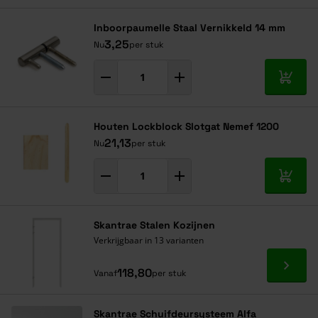
Inboorpaumelle Staal Vernikkeld 14 mm
3,25
Nu
per stuk
In mij
Houten Lockblock Slotgat Nemef 1200
21,13
Nu
per stuk
In mij
Skantrae Stalen Kozijnen
Verkrijgbaar in 13 varianten
Ga naa
118,80
Vanaf
per stuk
Skantrae Schuifdeursysteem Alfa