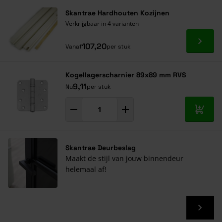
Navigeren door de elementen van de carrousel is mogelijk met de ta
Druk om carrousel over te slaan
Druk op om naar carrouselnavigatie te gaan
Skantrae Hardhouten Kozijnen
Verkrijgbaar in 4 varianten
Ga naa
107,20
Vanaf
per stuk
Kogellagerscharnier 89x89 mm RVS
9,11
Nu
per stuk
In mij
Skantrae Deurbeslag
Maakt de stijl van jouw binnendeur
helemaal af!