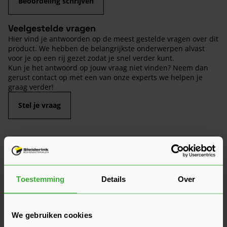
Beoordeling schrijven
Veelgestelde vragen
Hier vind je antwoorden op de meest gestelde vragen over dit
product. We hebben de belangrijkste onderwerpen alvast
voor je op een rij gezet zodat je snel verder kunt.
Kun je het antwoord op jouw vraag niet vinden? Neem dan
gerust contact op met een van onze experts we helpen je
graag verder!
Stel je vraag
Is het ook mogelijk om de deuren zonder
slotgat te leveren?
Toestemming
Details
Over
Zijn deze deuren ook geschikt als
schuifdeur?
We gebruiken cookies