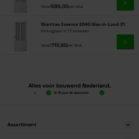
Ga naa
589,00
Vanaf
per stuk
Skantrae Essence E040 Glas-in-Lood 31
Verkrijgbaar in 13 varianten
Ga naa
713,60
Vanaf
per stuk
Alles voor bouwend Nederland.
00 gratis verzending
Al 40 jaar dé specialist
Alles onder één dak
00 gratis verzending
Al 40 jaar dé specialist
Alles onder één dak
Assortiment