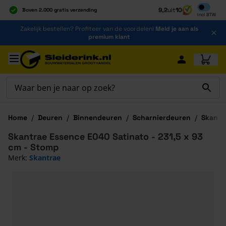
Inclusief b
9,2
uit
10
Boven 2.000 gratis verzending
Incl
BTW
Al 40 jaar dé specialist
Ga naar de inhoud
Zakelijk bestellen? Profiteer van de voordelen!
Meld je aan als
Alles onder één dak
premium klant
Ga naar hoofdinhoud
Home
/
Deuren
/
Binnendeuren
/
Scharnierdeuren
/
Skantr
Skantrae Essence E040 Satinato - 231,5 x 93
cm - Stomp
Merk:
Skantrae