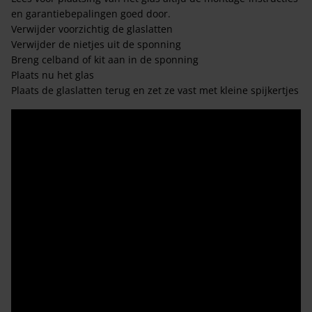
en garantiebepalingen goed door.
Verwijder voorzichtig de glaslatten
Verwijder de nietjes uit de sponning
Breng celband of kit aan in de sponning
Plaats nu het glas
Plaats de glaslatten terug en zet ze vast met kleine spijkertjes