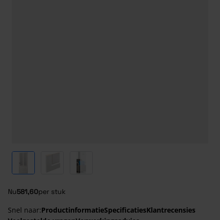
View larger image
View larger image
View larger image
Nu
581,60
per stuk
Snel naar:
Productinformatie
Specificaties
Klantrecensies