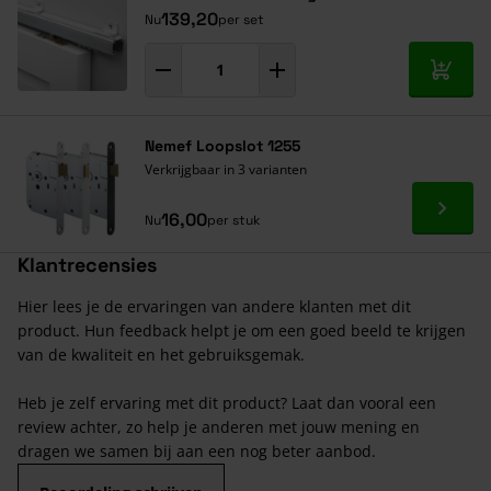
139,20
Nu
per set
In mij
Nemef Loopslot 1255
Verkrijgbaar in 3 varianten
Ga naa
16,00
Nu
per stuk
Klantrecensies
Hier lees je de ervaringen van andere klanten met dit
product. Hun feedback helpt je om een goed beeld te krijgen
van de kwaliteit en het gebruiksgemak.
Heb je zelf ervaring met dit product? Laat dan vooral een
review achter, zo help je anderen met jouw mening en
dragen we samen bij aan een nog beter aanbod.