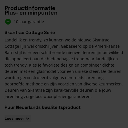
Productinformatie
Plus- en minpunten
10 jaar garantie
Skantrae Cottage Serie
Landelijk en trendy, zo kunnen we de nieuwe Skantrae
Cottage lijn wel omschrijven. Gebaseerd op de Amerikaanse
Barn-stijl is er een schitterende nieuwe deurenlijn ontwikkeld
die appelleert aan de hedendaagse trend naar landelijk en
toch trendy. Kies je favoriete design en combineer dichte
deuren met een glasmodel voor een unieke sfeer. De deuren
worden geconstrueerd volgens een reeds jarenlang
beproefde methode en zijn voorzien van diverse keurmerken.
Deuren van Skantrae zijn karaktervolle deuren die jouw
jarenlang zorgeloos woonplezier garanderen.
Puur Nederlands kwaliteitsproduct
Skantrae is een Nederlands kwaliteitsbedrijf, dat al meer dan
Lees meer
30 jaar succesvol is in de markt van luxe binnendeuren en
buitendeuren. Continue kijken de medewerkers van deze