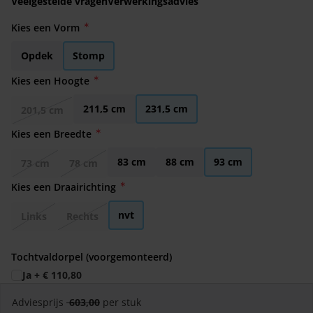
Veelgestelde vragen
Verwerkingsadvies
Kies een Vorm
Opdek
Stomp
Kies een Hoogte
211,5 cm
231,5 cm
201,5 cm
Kies een Breedte
83 cm
88 cm
93 cm
73 cm
78 cm
Kies een Draairichting
nvt
Links
Rechts
Tochtvaldorpel (voorgemonteerd)
Ja
+
€ 110,80
Adviesprijs
603,00
per stuk