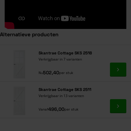
Alternatieve producten
Navigeren door de elementen van de carrousel is mogelijk met de ta
Druk om carrousel over te slaan
Druk op om naar carrouselnavigatie te gaan
Skantrae Cottage SKS 2518
Verkrijgbaar in 7 varianten
Ga naa
502,40
Nu
per stuk
Skantrae Cottage SKS 2511
Verkrijgbaar in 13 varianten
Ga naa
496,00
Vanaf
per stuk