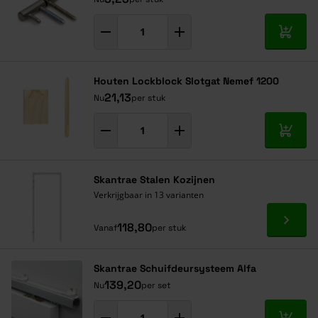
In mij
Houten Lockblock Slotgat Nemef 1200
21,13
Nu
per stuk
In mij
Skantrae Stalen Kozijnen
Verkrijgbaar in 13 varianten
Ga naa
118,80
Vanaf
per stuk
Skantrae Schuifdeursysteem Alfa
139,20
Nu
per set