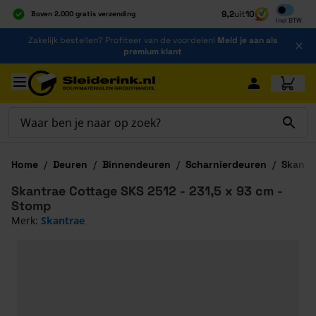
Inclusief b
9,2
uit
10
Boven 2.000 gratis verzending
Incl
BTW
Al 40 jaar dé specialist
Ga naar de inhoud
Zakelijk bestellen? Profiteer van de voordelen!
Meld je aan als
Alles onder één dak
premium klant
Ga naar hoofdinhoud
Home
/
Deuren
/
Binnendeuren
/
Scharnierdeuren
/
Skantr
Skantrae Cottage SKS 2512 - 231,5 x 93 cm -
Stomp
Merk:
Skantrae