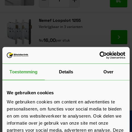
In mij
Nemef Loopslot 1255
Verkrijgbaar in 3 varianten
Ga naa
16,00
Nu
per stuk
Klantrecensies
Hier lees je de ervaringen van andere klanten met dit
product. Hun feedback helpt je om een goed beeld te krijgen
Toestemming
Details
Over
van de kwaliteit en het gebruiksgemak.
Heb je zelf ervaring met dit product? Laat dan vooral een
We gebruiken cookies
review achter, zo help je anderen met jouw mening en
We gebruiken cookies om content en advertenties te
dragen we samen bij aan een nog beter aanbod.
personaliseren, om functies voor social media te bieden
Beoordeling schrijven
en om ons websiteverkeer te analyseren. Ook delen we
Bouwvakinfo
informatie over je gebruik van onze site met onze
Veelgestelde vragen
partners voor social media, adverteren en analyse. Deze