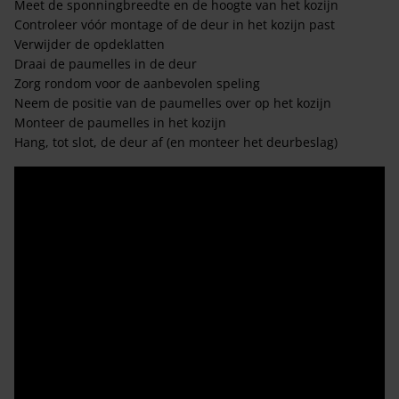
Meet de sponningbreedte en de hoogte van het kozijn
Controleer vóór montage of de deur in het kozijn past
Verwijder de opdeklatten
Draai de paumelles in de deur
Zorg rondom voor de aanbevolen speling
Neem de positie van de paumelles over op het kozijn
Monteer de paumelles in het kozijn
Hang, tot slot, de deur af (en monteer het deurbeslag)