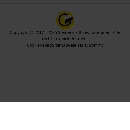
Copyright © 2017 - 2026 Sleiderink Bouwmaterialen. Alle
rechten voorbehouden.
Cookiebeleid
Sitemap
Realisatie:
Stimmt
Aantal stuks
559,60
In winkelwagen