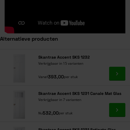
Alternatieve producten
Navigeren door de elementen van de carrousel is mogelijk met de ta
Druk om carrousel over te slaan
Druk op om naar carrouselnavigatie te gaan
Skantrae Accent SKS 1232
Verkrijgbaar in 15 varianten
Ga naa
393,00
Vanaf
per stuk
Skantrae Accent SKS 1231 Canale Mat Glas
Verkrijgbaar in 7 varianten
Ga naa
532,00
Nu
per stuk
Skantrae Accent SKS 1231 Satinato Glas