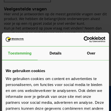
Veelgestelde vragen
Hier vind je antwoorden op de meest gestelde vragen over dit
product. We hebben de belangrijkste onderwerpen alvast
voor je op een rij gezet zodat je snel verder kunt.
Kun je het antwoord op jouw vraag niet vinden? Neem dan
gerust contact op met een van onze experts we helpen je
graag verder!
Stel je vraag
Toestemming
Details
Over
Glas van deur kapot, wat nu?
We gebruiken cookies
We gebruiken cookies om content en advertenties te
personaliseren, om functies voor social media te bieden
Hoeveel kan je deze Skantrae deur
en om ons websiteverkeer te analyseren. Ook delen we
Bouwvakinfo
inkorten?
informatie over je gebruik van onze site met onze
partners voor social media, adverteren en analyse. Deze
partners kunnen deze gegevens combineren met andere
Heeft het zin om een offerte aan te vragen?