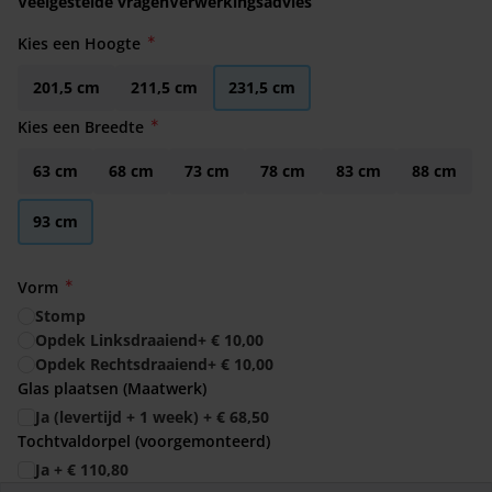
Veelgestelde vragen
Verwerkingsadvies
Kies een Hoogte
201,5 cm
211,5 cm
231,5 cm
Kies een Breedte
63 cm
68 cm
73 cm
78 cm
83 cm
88 cm
93 cm
Vorm
Stomp
Opdek Linksdraaiend
+
€ 10,00
Opdek Rechtsdraaiend
+
€ 10,00
Glas plaatsen (Maatwerk)
Ja (levertijd + 1 week)
+
€ 68,50
Tochtvaldorpel (voorgemonteerd)
Ja
+
€ 110,80