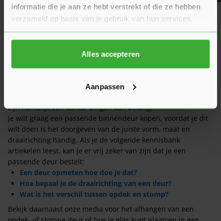
informatie die je aan ze hebt verstrekt of die ze hebben
verzameld op basis van je gebruik van hun services.
Wat is de actuele levertijd?
Alles accepteren
Verwerkingsadvies
Wij adviseren eerst om ons
verwerkingsadvies
te lezen als je
Aanpassen
binnendeuren
gaat bestellen, en overgaat tot de aankoop. Er
zijn namelijk een aantal dingen van belang.
Je wilt graag een passende binnendeur kopen, voordat je dit
wilt doen is het doorgeven van de juiste vorm, maat en
draairichting handig. Als je de volgende kennisbank
artiekelen leest, kan je er vrij zeker van zijn dat je een
passende deur bestelt:
Een deur opmeten hoe doe je dat?
Hoe bepaal je de draairichting van een deur?
Wat is het verschil tussen opdek en stomp?
Bekijk daarnaast onze media voor het afhangen van een
opdek- of stompe deur of hoe je glas kunt plaatsen in een