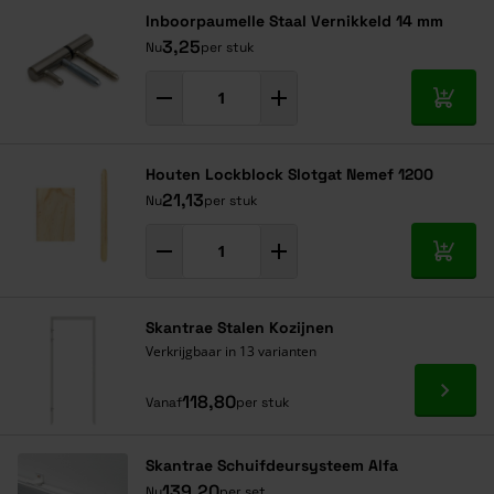
Inboorpaumelle Staal Vernikkeld 14 mm
3,25
Nu
per stuk
In mij
Houten Lockblock Slotgat Nemef 1200
21,13
Nu
per stuk
In mij
Skantrae Stalen Kozijnen
Verkrijgbaar in 13 varianten
Ga naa
118,80
Vanaf
per stuk
Skantrae Schuifdeursysteem Alfa
139,20
Nu
per set