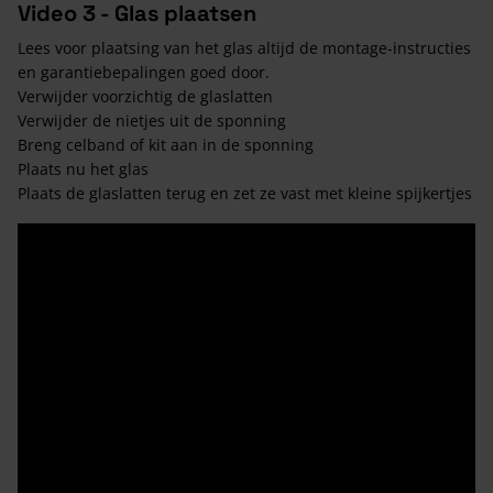
Video 3 - Glas plaatsen
Lees voor plaatsing van het glas altijd de montage-instructies
en garantiebepalingen goed door.
Verwijder voorzichtig de glaslatten
Verwijder de nietjes uit de sponning
Breng celband of kit aan in de sponning
Plaats nu het glas
Plaats de glaslatten terug en zet ze vast met kleine spijkertjes