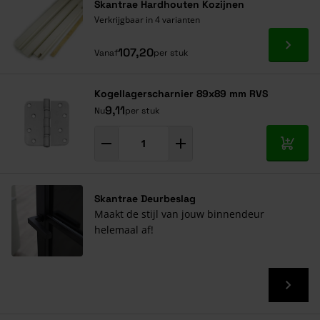
Skantrae Hardhouten Kozijnen
Verkrijgbaar in 4 varianten
Ga naa
107,20
Vanaf
per stuk
Kogellagerscharnier 89x89 mm RVS
9,11
Nu
per stuk
In mij
Skantrae Deurbeslag
Maakt de stijl van jouw binnendeur
helemaal af!