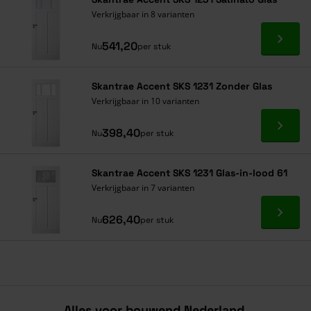
Verkrijgbaar in 8 varianten
Ga naa
541,20
Nu
per stuk
Skantrae Accent SKS 1231 Zonder Glas
Verkrijgbaar in 10 varianten
Ga naa
398,40
Nu
per stuk
Skantrae Accent SKS 1231 Glas-in-lood 61
Verkrijgbaar in 7 varianten
Ga naa
626,40
Nu
per stuk
Alles voor bouwend Nederland.