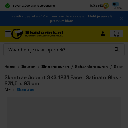
Inclusief b
9,2
uit
10
Boven 2.000 gratis verzending
Incl
BTW
Al 40 jaar dé specialist
Ga naar de inhoud
Zakelijk bestellen? Profiteer van de voordelen!
Meld je aan als
Alles onder één dak
premium klant
Ga naar hoofdinhoud
Home
/
Deuren
/
Binnendeuren
/
Scharnierdeuren
/
Skantra
Skantrae Accent SKS 1231 Facet Satinato Glas -
231,5 x 93 cm
Merk:
Skantrae