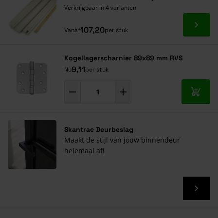
Verkrijgbaar in 4 varianten
Ga naa
107,20
Vanaf
per stuk
Kogellagerscharnier 89x89 mm RVS
9,11
Nu
per stuk
In mij
Skantrae Deurbeslag
Maakt de stijl van jouw binnendeur
helemaal af!