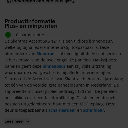
Toevoegen aan een kluslijst
Productinformatie
Plus- en minpunten
10 jaar garantie
De Skantrae Accent SKS 1217 is een tijdloze binnendeur,
welke bij bijna iedere interieurstijl toepasbaar is. Deze
binnendeur van
Skantrae
is afkomstig uit de Accent serie en
is herkenbaar aan de twee ongelijke panelen. Dankzij deze
panelen geeft deze
binnendeur
een stijlvolle uitstraling,
waardoor de deur geschikt is bij allerlei interieurstijlen.
Deuren uit de Accent serie van Skantrae behoren al jarenlang
tot één van de voordeligste paneeldeuren in Nederland. De
stijlbreedte inclusief profiel bedraagt 130 mm. De panelen
beschikken over een facetprofilering. De stijlen en dorpels
bestaan uit gelamineerd hout met een MDF toplaag. Deze
deur is toepasbaar als
scharnierdeur
en
schuifdeur
.
Daarnaast is deze deur wit voorgegrond en af te lakken naar
Lees meer
iedere gewenste kleur.