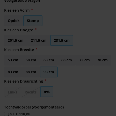
Veelgestelde vragen
Kies een Vorm
Opdek
Stomp
Kies een Hoogte
201,5 cm
211,5 cm
231,5 cm
Kies een Breedte
53 cm
58 cm
63 cm
68 cm
73 cm
78 cm
83 cm
88 cm
93 cm
Kies een Draairichting
nvt
Links
Rechts
Tochtvaldorpel (voorgemonteerd)
Ja
+
€ 110,80