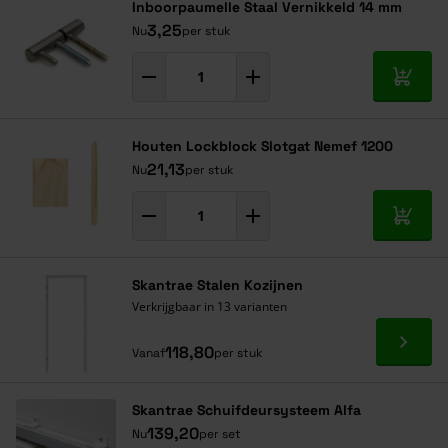
Inboorpaumelle Staal Vernikkeld 14 mm
3,25
Nu
per stuk
In mij
Houten Lockblock Slotgat Nemef 1200
21,13
Nu
per stuk
In mij
Skantrae Stalen Kozijnen
Verkrijgbaar in 13 varianten
Ga naa
118,80
Vanaf
per stuk
Skantrae Schuifdeursysteem Alfa
139,20
Nu
per set