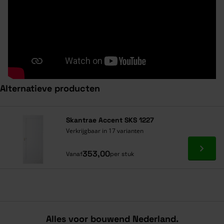
Alternatieve producten
Navigeren door de elementen van de carrousel is mogelijk met de ta
Druk om carrousel over te slaan
Skantrae Accent SKS 1227
Verkrijgbaar in 17 varianten
Ga naa
353,00
Vanaf
per stuk
Alles voor bouwend Nederland.