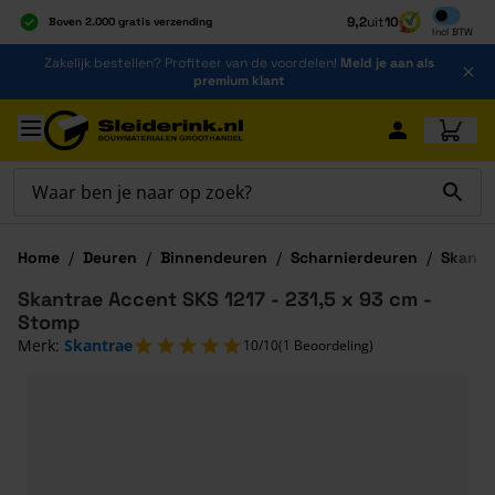
Inclusief b
9,2
uit
10
Boven 2.000 gratis verzending
Incl
BTW
Al 40 jaar dé specialist
Ga naar de inhoud
Zakelijk bestellen? Profiteer van de voordelen!
Meld je aan als
Alles onder één dak
premium klant
Ga naar hoofdinhoud
Home
/
Deuren
/
Binnendeuren
/
Scharnierdeuren
/
Skantr
Skantrae Accent SKS 1217 - 231,5 x 93 cm -
Stomp
Merk:
Skantrae
10/10
(1 Beoordeling)