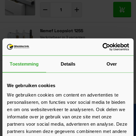
In mij
Nemef Loopslot 1255
Verkrijgbaar in 3 varianten
Ga naa
16,00
Nu
per stuk
Toestemming
Details
Over
Goed voorbereid aan de slag
We gebruiken cookies
Algemeen
We gebruiken cookies om content en advertenties te
De draairichting van een deur bepalen
personaliseren, om functies voor social media te bieden
Moet je de draairichting van je nieuwe deur aangeven? Wij
en om ons websiteverkeer te analyseren. Ook delen we
Bouwvakinfo
leggen hier uit hoe je de draairichting kunt bepalen!
informatie over je gebruik van onze site met onze
Laatst gewijzigd: Februari 2026
partners voor social media, adverteren en analyse. Deze
Lees 
Leestijd: 2 minuten
partners kunnen deze gegevens combineren met andere