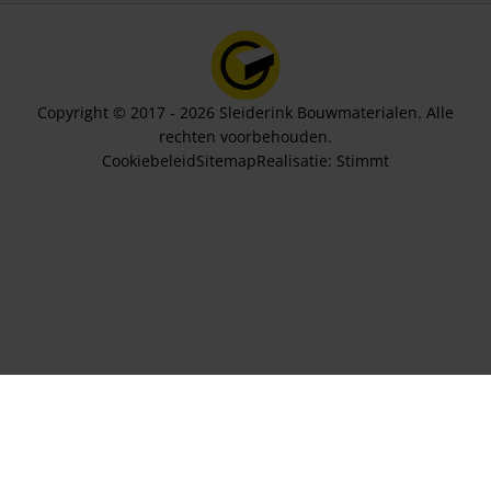
Copyright © 2017 - 2026 Sleiderink Bouwmaterialen. Alle
rechten voorbehouden.
Cookiebeleid
Sitemap
Realisatie:
Stimmt
Aantal stuks
360,00
In winkelwagen