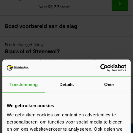
Ga naa
2,22
Vanaf
per m¹
Goed voorbereid aan de slag
Productvergelijking
Glaswol of Steenwol?
Een productvergelijking tussen twee vergelijkbare
isolatiematerialen. Wanneer kies je voor welk product?
Laatst gewijzigd: Februari 2026
Lees 
Leestijd: 1 minuut
Toestemming
Details
Over
Algemeen
Is minerale wol schadelijk?
We gebruiken cookies
Glaswol en steenwol is niet schadelijk voor de gezondheid,
We gebruiken cookies om content en advertenties te
maar kan wél leiden tot jeuk of irritatie. Lees er hier alles
personaliseren, om functies voor social media te bieden
over!
en om ons websiteverkeer te analyseren. Ook delen we