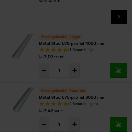
standaard!
Meest gekocht!
Ligger
Metal Stud U75-profiel 4000 mm
(1 Beoordeling)
2,07
Nu
per m¹
In mij
Meest gekocht!
Staander
Metal Stud C75-profiel 3000 mm
(2 Beoordelingen)
2,43
Nu
per m¹
In mij