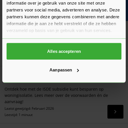
Bouwvakinfo
Laatst gewijzigd: April 2026
informatie over je gebruik van onze site met onze
Lees 
Leestijd: 3 minuten
partners voor social media, adverteren en analyse. Deze
partners kunnen deze gegevens combineren met andere
Productvergelijking
informatie die je aan ze hebt verstrekt of die ze hebben
PIR of glaswol: een productvergelijking
verzameld op basis van je gebruik van hun services.
In dit artikel lees je alles over het toepassingsgebied en de
verschillen tussen beide isolatiematerialen!
Alles accepteren
Laatst gewijzigd: Februari 2026
Lees 
Leestijd: 1 minuut
Aanpassen
Wet- en regelgeving
ISDE: Subsidie voor isolatie
Ontdek hoe met de ISDE subsidie kunt besparen op
woningisolatie. Lees meer over de voorwaarden én de
aanvraag!
Laatst gewijzigd: Februari 2026
Lees 
Leestijd: 1 minuut