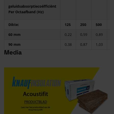
geluidsabsorptiecoëfficiënt
Per Octaafband (Hz)
Dikte:
125
250
500
1
60 mm
0,22
0,59
0,89
0
90 mm
0,38
0,87
1,03
1
Media