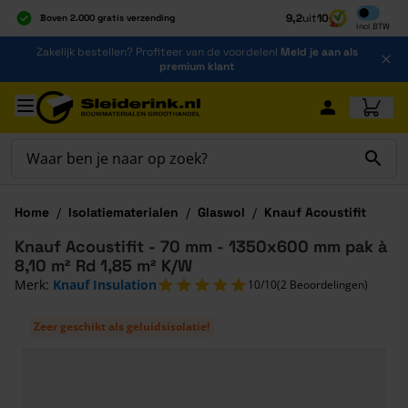
Inclusief b
9,2
uit
10
Boven 2.000 gratis verzending
Incl
BTW
Al 40 jaar dé specialist
Ga naar de inhoud
Zakelijk bestellen? Profiteer van de voordelen!
Meld je aan als
Alles onder één dak
premium klant
Ga naar hoofdinhoud
Home
/
Isolatiematerialen
/
Glaswol
/
Knauf Acoustifit
Knauf Acoustifit - 70 mm - 1350x600 mm pak à
8,10 m² Rd 1,85 m² K/W
Merk:
Knauf Insulation
10/10
(2 Beoordelingen)
Zeer geschikt als geluidsisolatie!