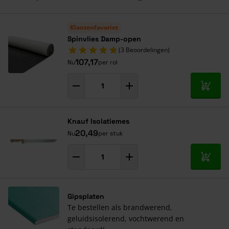
Navigeren door de elementen van de carrousel is mogelijk met de ta
Druk om carrousel over te slaan
Druk op om naar carrouselnavigatie te gaan
Klantenfavoriet
Spinvlies Damp-open
(3 Beoordelingen)
107,17
Nu
per rol
In mij
Knauf Isolatiemes
20,49
Nu
per stuk
In mij
Gipsplaten
Te bestellen als brandwerend,
geluidsisolerend, vochtwerend en