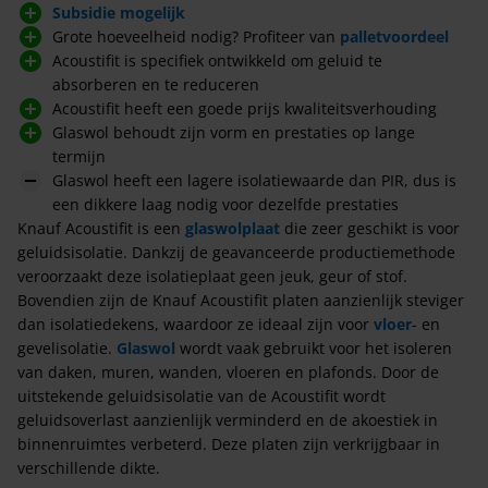
Subsidie mogelijk
Grote hoeveelheid nodig? Profiteer van
palletvoordeel
Acoustifit is specifiek ontwikkeld om geluid te
absorberen en te reduceren
Acoustifit heeft een goede prijs kwaliteitsverhouding
Glaswol behoudt zijn vorm en prestaties op lange
termijn
Glaswol heeft een lagere isolatiewaarde dan PIR, dus is
een dikkere laag nodig voor dezelfde prestaties
Knauf Acoustifit is een
glaswolplaat
die zeer geschikt is voor
geluidsisolatie. Dankzij de geavanceerde productiemethode
veroorzaakt deze isolatieplaat geen jeuk, geur of stof.
Bovendien zijn de Knauf Acoustifit platen aanzienlijk steviger
dan isolatiedekens, waardoor ze ideaal zijn voor
vloer
- en
gevelisolatie.
Glaswol
wordt vaak gebruikt voor het isoleren
van daken, muren, wanden, vloeren en plafonds. Door de
uitstekende geluidsisolatie van de Acoustifit wordt
geluidsoverlast aanzienlijk verminderd en de akoestiek in
binnenruimtes verbeterd. Deze platen zijn verkrijgbaar in
verschillende dikte.