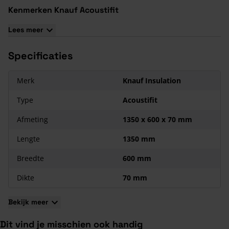
Kenmerken Knauf Acoustifit
Deze plaat heeft Euro Brandklasse A1
Lees meer
Te verkrijgen in diverse diktes, waaronder Knauf isolatie
70mm
Specificaties
De afmeting van iedere plaat bedraagt 1350x600 mm
De platen zijn geproduceerd met Ecose, waardoor de platen
Merk
Knauf Insulation
minder irritaties geven
Type
Acoustifit
Afmeting
1350 x 600 x 70 mm
Lengte
1350 mm
Breedte
600 mm
Dikte
70 mm
Bekijk meer
Dit vind je misschien ook handig