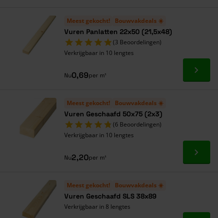
Meest gekocht!
Bouwvakdeals ☀️
Vuren Panlatten 22x50 (21,5x48)
(3 Beoordelingen)
Verkrijgbaar in 10 lengtes
Ga naa
0,69
Nu
per m¹
Meest gekocht!
Bouwvakdeals ☀️
Vuren Geschaafd 50x75 (2x3)
(6 Beoordelingen)
Verkrijgbaar in 10 lengtes
Ga naa
2,20
Nu
per m¹
Meest gekocht!
Bouwvakdeals ☀️
Vuren Geschaafd SLS 38x89
Verkrijgbaar in 8 lengtes