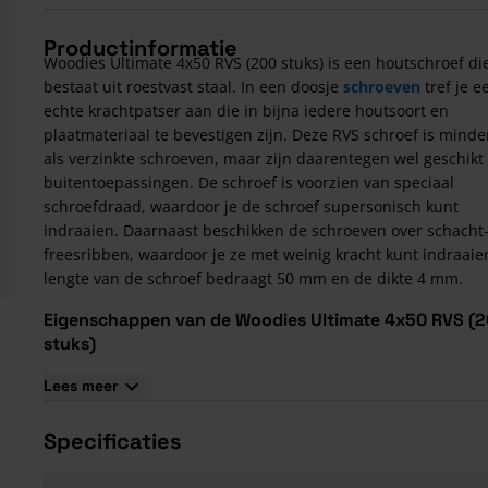
Productinformatie
Woodies Ultimate 4x50 RVS (200 stuks) is een houtschroef di
bestaat uit roestvast staal. In een doosje
schroeven
tref je e
echte krachtpatser aan die in bijna iedere houtsoort en
plaatmateriaal te bevestigen zijn. Deze RVS schroef is minde
als verzinkte schroeven, maar zijn daarentegen wel geschikt
buitentoepassingen. De schroef is voorzien van speciaal
schroefdraad, waardoor je de schroef supersonisch kunt
indraaien. Daarnaast beschikken de schroeven over schacht
freesribben, waardoor je ze met weinig kracht kunt indraaie
lengte van de schroef bedraagt 50 mm en de dikte 4 mm.
Eigenschappen van de Woodies Ultimate 4x50 RVS (
stuks)
De schroef heeft een verzonken kop
Lees meer
Gebruik bitmaat T20 voor het indraaien van de schroeven
Iedere verpakking bestaat uit 200 schroeven inclusief een
Specificaties
bijbehorend bitje
Voorboren bij deze schroef is niet nodig