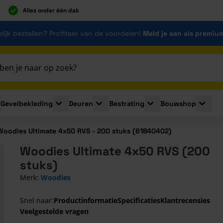
Alles onder één dak
lijk bestellen? Profiteer van de voordelen!
Meld je aan als premiu
Gevelbekleding
Deuren
Bestrating
Bouwshop
for Plaatmaterialen
le submenu for Isolatie
Toggle submenu for Gevelbekleding
Toggle submenu for Deuren
Toggle submenu for Be
Toggle 
Woodies Ultimate 4x50 RVS - 200 stuks (61840402)
Woodies Ultimate 4x50 RVS (200
stuks)
Merk:
Woodies
Snel naar:
Productinformatie
Specificaties
Klantrecensies
Veelgestelde vragen