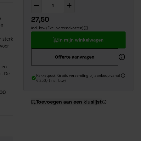
27,50
e
en
incl. btw (Excl. verzendkosten)
r sterk
In mijn winkelwagen
 voor
Offerte aanvragen
- en
n. De
Pakketpost: Gratis verzending bij aankoop vanaf
€ 250,- (incl. btw)
200
Toevoegen aan een kluslijst