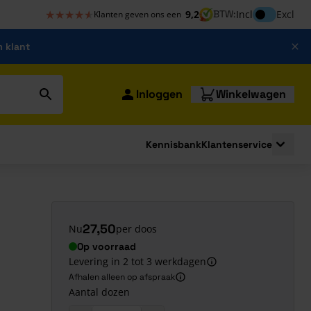
★★★★★
★★★★★
Inclusief bt
9,2
BTW:
Incl
Excl
Klanten geven ons een
m klant
Inloggen
Winkelwagen
Kennisbank
Klantenservice
strating
submenu for Bouwshop
Toggle 
27,50
Nu
per doos
Op voorraad
Levering in 2 tot 3 werkdagen
Afhalen alleen op afspraak
Aantal dozen