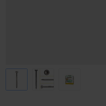
View larger image
View larger image
View larger image