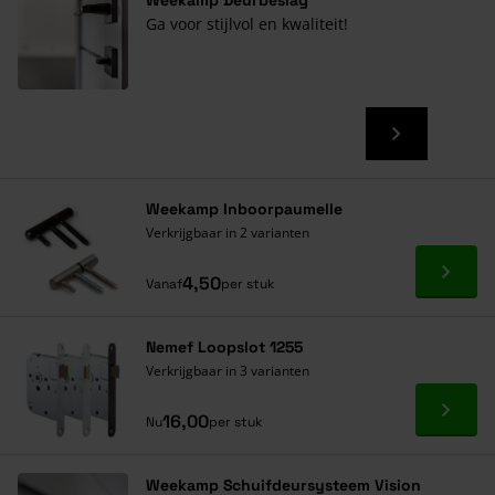
Ga voor stijlvol en kwaliteit!
Weekamp Inboorpaumelle
Verkrijgbaar in 2 varianten
Ga naa
4,50
Vanaf
per stuk
Nemef Loopslot 1255
Verkrijgbaar in 3 varianten
Ga naa
16,00
Nu
per stuk
Weekamp Schuifdeursysteem Vision