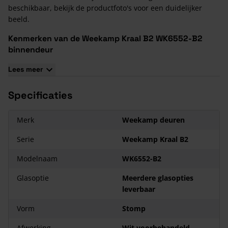
beschikbaar, bekijk de productfoto's voor een duidelijker
beeld.
Kenmerken van de Weekamp Kraal B2 WK6552-B2
binnendeur
Massief houten stijlen en dorpels, MDF toplaag, MDF panelen
Lees meer
Het glas wordt standaard
los meegeleverd
Wit voorbehandeld, dus gemakkelijk af te lakken
Specificaties
Maatwerk leverbaar
Slotgat en voorplaatboring Nemef 1200 voorgeboord
Merk
Weekamp deuren
Paumelleboringen in opdekdeuren voorgeboord
12 jaar garantie
Serie
Weekamp Kraal B2
Glas plaatsen
Modelnaam
WK6552-B2
Het glas van de Weekamp Facet A1 WK6552-B2 wordt
standaard los meegeleverd.
Glasoptie
Meerdere glasopties
Het is mogelijk om het glas tegen meerprijs te laten plaatsen
leverbaar
door de fabrikant.
Hiermee koop je een maatwerkproduct en deze zijn
Vorm
Stomp
uitgesloten van herroepingsrecht en retourname.
Afwerking
Wit voorbehandeld