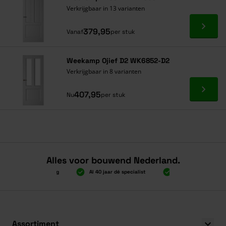
Verkrijgbaar in 13 varianten
Ga naa
379,95
Vanaf
per stuk
Weekamp Ojief D2 WK6852-D2
Verkrijgbaar in 8 varianten
Ga naa
407,95
Nu
per stuk
Alles voor bouwend Nederland.
000 gratis verzending
Al 40 jaar dé specialist
Alles onder één dak
000 gratis verzending
Al 40 jaar dé specialist
Alles onder één dak
Assortiment