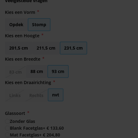
Veelgestelde vragen
Kies een Vorm
Opdek
Stomp
Kies een Hoogte
201,5 cm
211,5 cm
231,5 cm
Kies een Breedte
88 cm
93 cm
83 cm
Kies een Draairichting
nvt
Links
Rechts
Glassoort
Zonder Glas
Blank Facetglas
+
€ 133,60
Mat Facetglas
+
€ 204,80