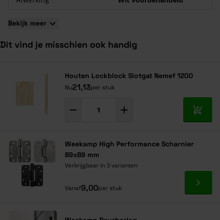
Bekijk meer
Dit vind je misschien ook handig
Navigeren door de elementen van de carrousel is mogelijk met de ta
Druk om carrousel over te slaan
Druk op om naar carrouselnavigatie te gaan
Houten Lockblock Slotgat Nemef 1200
21,13
Nu
per stuk
In mij
Weekamp High Performance Scharnier
89x89 mm
Verkrijgbaar in 3 varianten
Ga naa
9,00
Vanaf
per stuk
Weekamp Deurbeslag