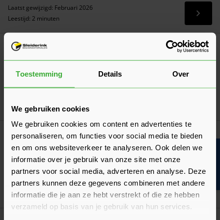
Laatst gewijzigd: Februari 2026
Lees 
Leestijd: 2 minuten
Verwerkingsadvies
Verwerkingsadvies Deuren
Een overzicht met belangrijke aandachtspunten en tips bij de
Toestemming
Details
Over
ontvangst én het verwerken van deuren!
Laatst gewijzigd: Maart 2026
Lees 
Leestijd: 5 minuten
We gebruiken cookies
We gebruiken cookies om content en advertenties te
Algemeen
personaliseren, om functies voor social media te bieden
De draairichting van een deur bepalen
en om ons websiteverkeer te analyseren. Ook delen we
Bouwvakinfo
informatie over je gebruik van onze site met onze
Moet je de draairichting van je nieuwe deur aangeven? Wij
leggen hier uit hoe je de draairichting kunt bepalen!
partners voor social media, adverteren en analyse. Deze
Laatst gewijzigd: Februari 2026
partners kunnen deze gegevens combineren met andere
Lees 
Leestijd: 2 minuten
informatie die je aan ze hebt verstrekt of die ze hebben
verzameld op basis van je gebruik van hun services.
Klantrecensies