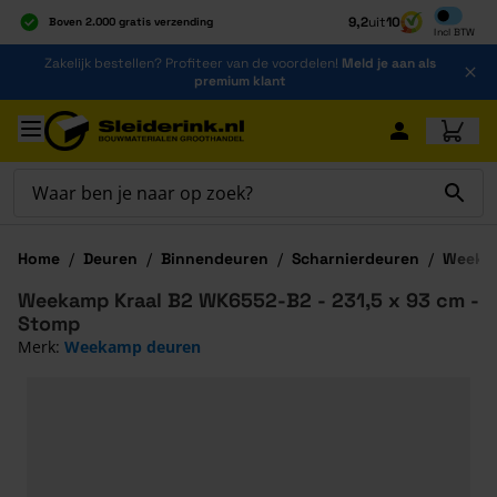
Inclusief b
9,2
uit
10
Boven 2.000 gratis verzending
Incl
BTW
Al 40 jaar dé specialist
Ga naar de inhoud
Zakelijk bestellen? Profiteer van de voordelen!
Meld je aan als
Alles onder één dak
premium klant
Ga naar hoofdinhoud
Home
/
Deuren
/
Binnendeuren
/
Scharnierdeuren
/
Weekam
Weekamp Kraal B2 WK6552-B2 - 231,5 x 93 cm -
Stomp
Merk:
Weekamp deuren