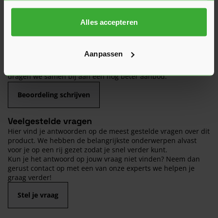
Hier lees je de ervaringen van andere klanten met dit
Alles accepteren
product. Hun feedback helpt je om een goed beeld te krijgen
van de kwaliteit en het gebruiksgemak.
Aanpassen
Heb je zelf ervaring met dit product? Laat dan vooral een
review achter, zo help je anderen met jouw mening en
dragen we samen bij aan een nog beter aanbod.
Beoordeling schrijven
Veelgestelde vragen
Hier vind je antwoorden op de meest gestelde vragen over dit
product. We hebben de belangrijkste onderwerpen alvast
voor je op een rij gezet zodat je snel verder kunt.
Kun je het antwoord op jouw vraag niet vinden? Neem dan
gerust contact op met een van onze experts we helpen je
graag verder!
Stel je vraag