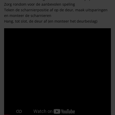
Zorg rondom voor de aanbevolen speling
Teken de scharnierpositie af op de deur, maak uitsparingen
en monteer de scharnieren
Hang, tot slot, de deur af (en monteer het deurbeslag)