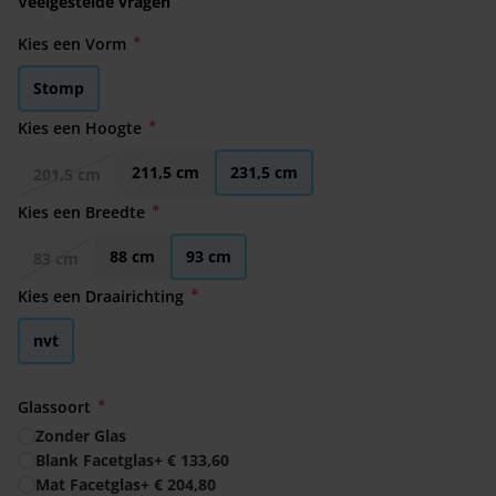
Veelgestelde vragen
Kies een Vorm
Stomp
Kies een Hoogte
211,5 cm
231,5 cm
201,5 cm
Kies een Breedte
88 cm
93 cm
83 cm
Kies een Draairichting
nvt
Glassoort
Zonder Glas
Blank Facetglas
+
€ 133,60
Mat Facetglas
+
€ 204,80