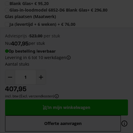
Blank Glas
+
€ 95,20
Glas-in-loodmodel 6852-D6 Blank Glas
+
€ 296,80
Glas plaatsen (Maatwerk)
Ja (levertijd + 6 weken)
+
€ 76,00
Adviesprijs
523,00
per stuk
407,95
Nu
per stuk
Op bestelling leverbaar
Levering in 6 tot 10 werkdagen
Aantal stuks
407,95
incl. btw (Excl. verzendkosten)
In mijn winkelwagen
Offerte aanvragen