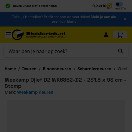
Inclusief b
9,2
uit
10
Boven 2.000 gratis verzending
Incl
BTW
Al 40 jaar dé specialist
Ga naar de inhoud
Zakelijk bestellen? Profiteer van de voordelen!
Meld je aan als
Alles onder één dak
premium klant
Ga naar hoofdinhoud
Home
/
Deuren
/
Binnendeuren
/
Scharnierdeuren
/
Weekam
Weekamp Ojief D2 WK6852-D2 - 231,5 x 93 cm -
Stomp
Merk:
Weekamp deuren