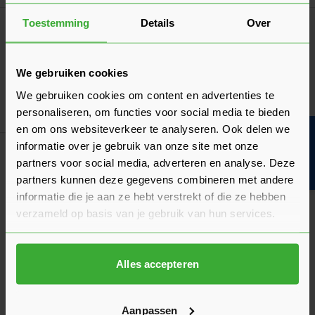
Toestemming
Details
Over
Algemeen
De draairichting van een deur bepalen
Moet je de draairichting van je nieuwe deur aangeven? Wij
We gebruiken cookies
leggen hier uit hoe je de draairichting kunt bepalen!
We gebruiken cookies om content en advertenties te
Laatst gewijzigd: Februari 2026
Lees 
Leestijd: 2 minuten
personaliseren, om functies voor social media te bieden
en om ons websiteverkeer te analyseren. Ook delen we
Bouwvakinfo
Klantrecensies
informatie over je gebruik van onze site met onze
partners voor social media, adverteren en analyse. Deze
Hier lees je de ervaringen van andere klanten met dit
partners kunnen deze gegevens combineren met andere
product. Hun feedback helpt je om een goed beeld te krijgen
informatie die je aan ze hebt verstrekt of die ze hebben
van de kwaliteit en het gebruiksgemak.
verzameld op basis van je gebruik van hun services.
Heb je zelf ervaring met dit product? Laat dan vooral een
review achter, zo help je anderen met jouw mening en
dragen we samen bij aan een nog beter aanbod.
Alles accepteren
Beoordeling schrijven
Aanpassen