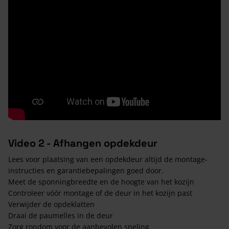
Video 2 - Afhangen opdekdeur
Lees voor plaatsing van een opdekdeur altijd de montage-
instructies en garantiebepalingen goed door.
Meet de sponningbreedte en de hoogte van het kozijn
Controleer vóór montage of de deur in het kozijn past
Verwijder de opdeklatten
Draai de paumelles in de deur
Zorg rondom voor de aanbevolen speling