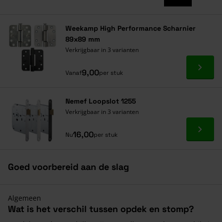
Weekamp High Performance Scharnier
89x89 mm
Verkrijgbaar in 3 varianten
Ga naa
9,00
Vanaf
per stuk
Nemef Loopslot 1255
Verkrijgbaar in 3 varianten
Ga naa
16,00
Nu
per stuk
Goed voorbereid aan de slag
Algemeen
Wat is het verschil tussen opdek en stomp?