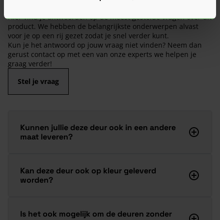
Veelgestelde vragen
Hier vind je antwoorden op de meest gestelde vragen over dit
product. We hebben de belangrijkste onderwerpen alvast
voor je op een rij gezet zodat je snel verder kunt.
Kun je het antwoord op jouw vraag niet vinden? Neem dan
gerust contact op met een van onze experts we helpen je
graag verder!
Stel je vraag
Kunnen jullie deze deur ook in een andere
maat leveren?
Kan deze deur ook op kleur geleverd
worden?
Is het ook mogelijk om de deuren zonder