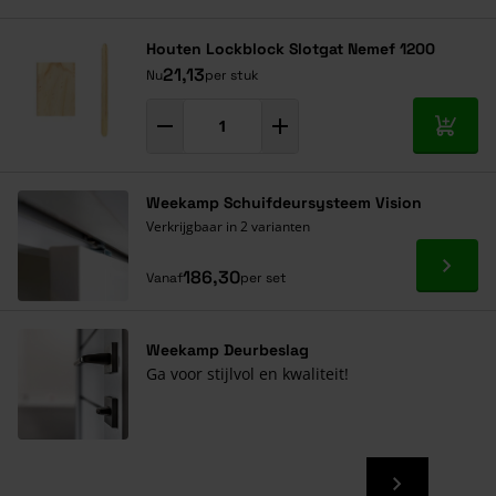
Navigeren door de elementen van de carrousel is mogelijk met de ta
Druk om carrousel over te slaan
Druk op om naar carrouselnavigatie te gaan
Houten Lockblock Slotgat Nemef 1200
21,13
Nu
per stuk
In mij
Weekamp Schuifdeursysteem Vision
Verkrijgbaar in 2 varianten
Ga naa
186,30
Vanaf
per set
Weekamp Deurbeslag
Ga voor stijlvol en kwaliteit!