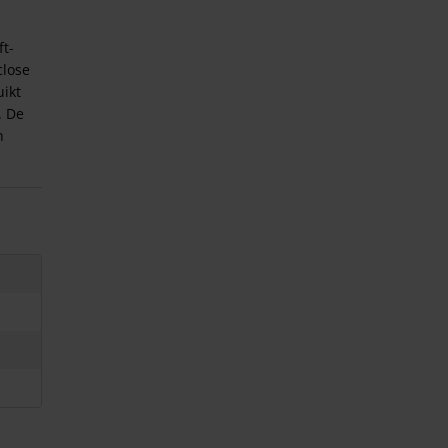
ft-
close
uikt
. De
n