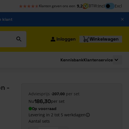
★★★★★
★★★★★
Inclusief bt
9,2
BTW:
Incl
Excl
Klanten geven ons een
m klant
Inloggen
Winkelwagen
Kennisbank
Klantenservice
strating
submenu for Bouwshop
Toggle 
n -
Adviesprijs
207,00
per set
186,30
Nu
per set
Op voorraad
Levering in 2 tot 5 werkdagen
Aantal sets