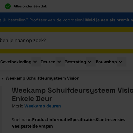
Alles onder één dak
lijk bestellen? Profiteer van de voordelen!
Meld je aan als premiu
Gevelbekleding
Deuren
Bestrating
Bouwshop
for Plaatmaterialen
le submenu for Isolatie
Toggle submenu for Gevelbekleding
Toggle submenu for Deuren
Toggle submenu for Be
Toggle 
/
Weekamp Schuifdeursysteem Vision
Weekamp Schuifdeursysteem Visio
Enkele Deur
Merk:
Weekamp deuren
Snel naar:
Productinformatie
Specificaties
Klantrecensies
Veelgestelde vragen