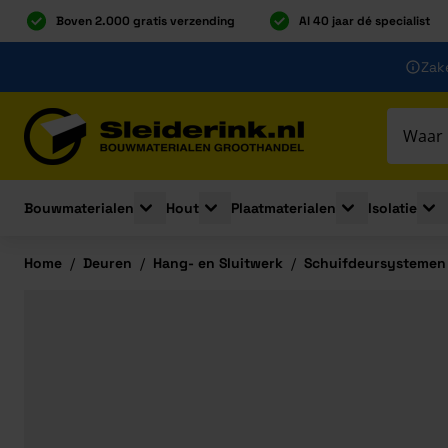
Boven 2.000 gratis verzending
Al 40 jaar dé specialist
Ga naar de inhoud
Zake
Ga naar hoofdinhoud
Bouwmaterialen
Hout
Plaatmaterialen
Isolatie
Toggle submenu for Bouwmaterialen
Toggle submenu for Hout
Toggle submenu 
Togg
Home
/
Deuren
/
Hang- en Sluitwerk
/
Schuifdeursystemen