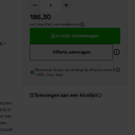
186,30
incl. btw (Excl. verzendkosten)
In mijn winkelwagen
d)
+
Offerte aanvragen
Weekamp: Gratis verzending bij afname vanaf €
1.000,- (incl. btw)
Toevoegen aan een kluslijst
deuren
erd in
en het
 een
lusief