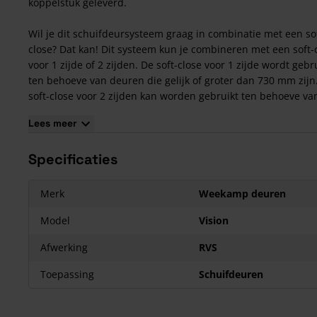
koppelstuk geleverd.
Wil je dit schuifdeursysteem graag in combinatie met een so
close? Dat kan! Dit systeem kun je combineren met een soft-
voor 1 zijde of 2 zijden. De soft-close voor 1 zijde wordt gebr
ten behoeve van deuren die gelijk of groter dan 730 mm zijn
soft-close voor 2 zijden kan worden gebruikt ten behoeve va
deurbreedtes die gelijk of groter zijn dan 930 mm.
Lees meer
Kenmerken van Weekamp Schuifdeursysteem Vision
Specificaties
Kleur: RVS
Enkele optie inclusief: Standaard stop
Dubbele optie inclusief: Standaard stop + Koppelstuk
Merk
Weekamp deuren
Afmeting enkele optie: 2000mm
Model
Vision
Afmeting dubbele optie: 2x 2000mm
Maximale deurbreedte: 1000mm
Afwerking
RVS
Toepassing
Schuifdeuren