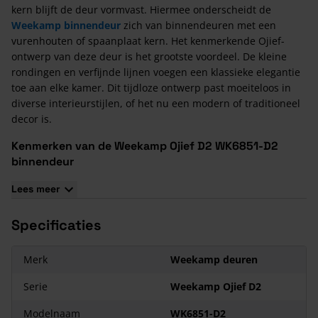
kern blijft de deur vormvast. Hiermee onderscheidt de
Weekamp binnendeur
zich van binnendeuren met een
vurenhouten of spaanplaat kern. Het kenmerkende Ojief-
ontwerp van deze deur is het grootste voordeel. De kleine
rondingen en verfijnde lijnen voegen een klassieke elegantie
toe aan elke kamer. Dit tijdloze ontwerp past moeiteloos in
diverse interieurstijlen, of het nu een modern of traditioneel
decor is.
Kenmerken van de Weekamp Ojief D2 WK6851-D2
binnendeur
massief houten stijlen en dorpels, MDF toplaag, MDF
Lees meer
panelen;
wit voorbehandeld, dus gemakkelijk af te lakken;
Specificaties
maatwerk leverbaar;
KOMO gecertificeerd;
Merk
Weekamp deuren
slotgat en voorplaatboring Nemef 1200 voorgeboord;
paumelleboringen in opdekdeuren voorgeboord;
Serie
Weekamp Ojief D2
12 jaar garantie:
Modelnaam
WK6851-D2