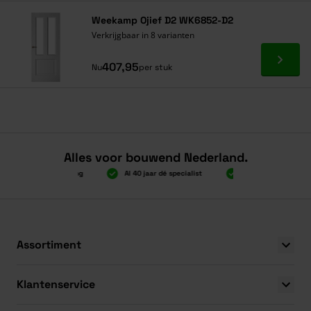
Weekamp Ojief D2 WK6852-D2
Verkrijgbaar in 8 varianten
Ga naa
407,95
Nu
per stuk
Alles voor bouwend Nederland.
000 gratis verzending
Al 40 jaar dé specialist
Alles onder één dak
000 gratis verzending
Al 40 jaar dé specialist
Alles onder één dak
Assortiment
Klantenservice