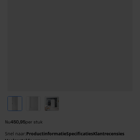
View larger image
View larger image
View larger image
Nu
450,95
per stuk
Snel naar:
Productinformatie
Specificaties
Klantrecensies