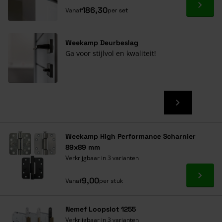
Ga naa
186,30
Vanaf
per set
Weekamp Deurbeslag
Ga voor stijlvol en kwaliteit!
Weekamp High Performance Scharnier
89x89 mm
Verkrijgbaar in 3 varianten
Ga naa
9,00
Vanaf
per stuk
Nemef Loopslot 1255
Verkrijgbaar in 3 varianten