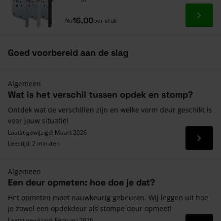
Ga naa
16,00
Nu
per stuk
Goed voorbereid aan de slag
Algemeen
Wat is het verschil tussen opdek en stomp?
Ontdek wat de verschillen zijn en welke vorm deur geschikt is
voor jouw situatie!
Laatst gewijzigd: Maart 2026
Lees 
Leestijd: 2 minuten
Algemeen
Een deur opmeten: hoe doe je dat?
Het opmeten moet nauwkeurig gebeuren. Wij leggen uit hoe
je zowel een opdekdeur als stompe deur opmeet!
Laatst gewijzigd: Februari 2026