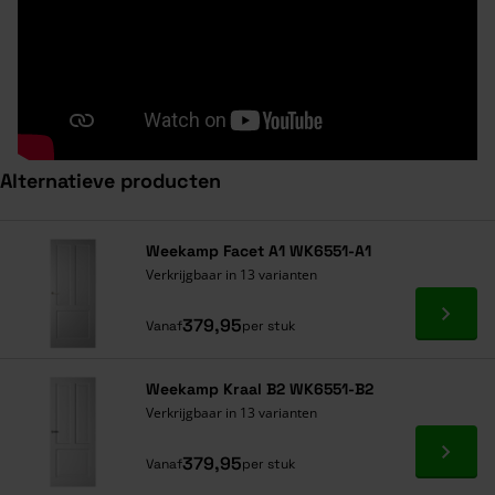
Alternatieve producten
Navigeren door de elementen van de carrousel is mogelijk met de ta
Druk om carrousel over te slaan
Druk op om naar carrouselnavigatie te gaan
Weekamp Facet A1 WK6551-A1
Verkrijgbaar in 13 varianten
Ga naa
379,95
Vanaf
per stuk
Weekamp Kraal B2 WK6551-B2
Verkrijgbaar in 13 varianten
Ga naa
379,95
Vanaf
per stuk