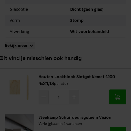
Glasoptie
Dicht (geen glas)
Vorm
Stomp
Afwerking
Wit voorbehandeld
Bekijk meer
Dit vind je misschien ook handig
Navigeren door de elementen van de carrousel is mogelijk met de ta
Druk om carrousel over te slaan
Druk op om naar carrouselnavigatie te gaan
Houten Lockblock Slotgat Nemef 1200
21,13
Nu
per stuk
In mij
Weekamp Schuifdeursysteem Vision
Verkrijgbaar in 2 varianten