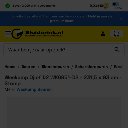
Inclusief b
9,2
uit
10
Boven 2.000 gratis verzending
Incl
BTW
Al 40 jaar dé specialist
Ga naar de inhoud
Zakelijk bestellen? Profiteer van de voordelen!
Meld je aan als
Alles onder één dak
premium klant
Ga naar hoofdinhoud
Home
/
Deuren
/
Binnendeuren
/
Scharnierdeuren
/
Weekam
Weekamp Ojief D2 WK6851-D2 - 231,5 x 93 cm -
Stomp
Merk:
Weekamp deuren