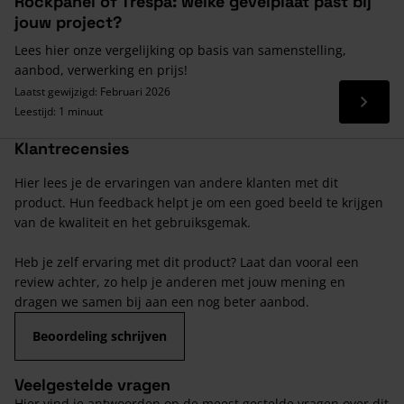
Rockpanel of Trespa: welke gevelplaat past bij
jouw project?
Lees hier onze vergelijking op basis van samenstelling,
aanbod, verwerking en prijs!
Laatst gewijzigd: Februari 2026
Lees 
Leestijd: 1 minuut
Klantrecensies
Hier lees je de ervaringen van andere klanten met dit
product. Hun feedback helpt je om een goed beeld te krijgen
van de kwaliteit en het gebruiksgemak.
Heb je zelf ervaring met dit product? Laat dan vooral een
review achter, zo help je anderen met jouw mening en
dragen we samen bij aan een nog beter aanbod.
Beoordeling schrijven
Veelgestelde vragen
Hier vind je antwoorden op de meest gestelde vragen over dit