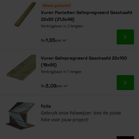
Meest gekocht!
Vuren Panlatten Geïmpregneerd Geschaafd
22x50 (21,5x48)
Verkrijgbaar in 2 lengtes
Ga naa
1,65
Nu
per m¹
Vuren Geïmpregneerd Geschaafd 22x100
(18x95)
Verkrijgbaar in 1 lengte
Ga naa
3,09
Nu
per m¹
Folie
Gebruik onze foliewijzer: kies de juiste
folie voor jouw project!