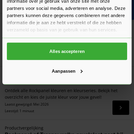
Bouwvakinfo
informatie over je gebruik van onze site met onze
Goed voorbereid aan de slag
partners voor social media, adverteren en analyse. Deze
partners kunnen deze gegevens combineren met andere
Verwerkingsadvies
informatie die je aan ze hebt verstrekt of die ze hebben
Rockpanel Montage
verzameld op basis van je gebruik van hun services.
Lees hier ons verwerkingsadvies over Rockpanel voor de
montage van je gevelbekleding!
Laatst gewijzigd: Juni 2026
Alles accepteren
Lees 
Leestijd: 1 minuut
Aanpassen
Algemeen
Rockpanel kleuren
Ontdek alle Rockpanel kleuren en kleurseries. Bekijk het
overzicht en kies de juiste kleur voor jouw gevel!
Laatst gewijzigd: Mei 2026
Lees 
Leestijd: 1 minuut
Productvergelijking