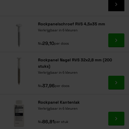
Rockpanelschroef RVS 4,5x35 mm
Verkrijgbaar in 6 kleuren
Ga naa
29,10
Nu
per doos
Rockpanel Nagel RVS 32x2,8 mm (200
stuks)
Verkrijgbaar in 6 kleuren
Ga naa
37,96
Nu
per doos
Rockpanel Kantenlak
Verkrijgbaar in 6 kleuren
Ga naa
86,81
Nu
per stuk