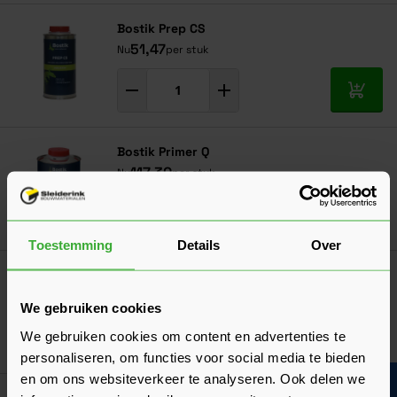
Bostik Prep CS
51,47
Nu
per stuk
In mij
Bostik Primer Q
117,30
Nu
per stuk
In mij
Toestemming
Details
Over
Bostik Liquid 1
29,85
Nu
per stuk
We gebruiken cookies
We gebruiken cookies om content en advertenties te
In mij
personaliseren, om functies voor social media te bieden
en om ons websiteverkeer te analyseren. Ook delen we