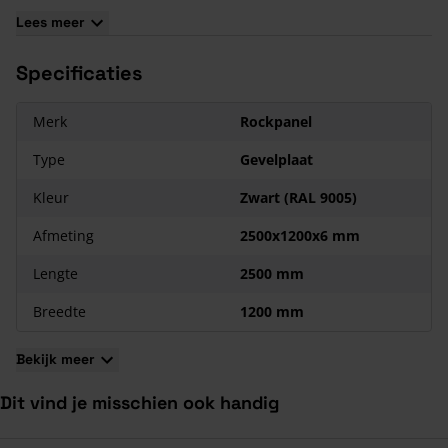
puivullingen.
Lees meer
Kenmerken van de Rockpanel Uni 6 mm Zwart RAL
9005
Specificaties
Vochtbestendig
Duurzaam
Merk
Rockpanel
Brandveilig
Type
Gevelplaat
Bestand tegen UV-licht
Dampdoorlatend
Kleur
Zwart (RAL 9005)
Gebruiksvriendelijk
Afmeting
2500x1200x6 mm
Onderhoudsarm
Lengte
2500 mm
Breedte
1200 mm
Bekijk meer
Dit vind je misschien ook handig
Navigeren door de elementen van de carrousel is mogelijk met de ta
Druk om carrousel over te slaan
Druk op om naar carrouselnavigatie te gaan