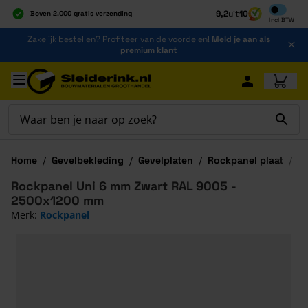
Inclusief b
9,2
uit
10
Boven 2.000 gratis verzending
Incl
BTW
Al 40 jaar dé specialist
Ga naar de inhoud
Zakelijk bestellen? Profiteer van de voordelen!
Meld je aan als
Alles onder één dak
premium klant
Ga naar hoofdinhoud
Home
/
Gevelbekleding
/
Gevelplaten
/
Rockpanel plaat
/
R
Rockpanel Uni 6 mm Zwart RAL 9005 -
2500x1200 mm
Merk:
Rockpanel