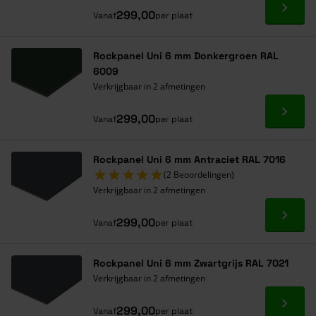
Ga naa
299,00
Vanaf
per plaat
Rockpanel Uni 6 mm Donkergroen RAL
6009
Verkrijgbaar in 2 afmetingen
Ga naa
299,00
Vanaf
per plaat
Rockpanel Uni 6 mm Antraciet RAL 7016
(2 Beoordelingen)
Verkrijgbaar in 2 afmetingen
Ga naa
299,00
Vanaf
per plaat
Rockpanel Uni 6 mm Zwartgrijs RAL 7021
Verkrijgbaar in 2 afmetingen
Ga naa
299,00
Vanaf
per plaat