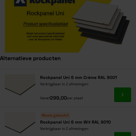
Alternatieve producten
Navigeren door de elementen van de carrousel is mogelijk met de ta
Druk om carrousel over te slaan
Druk op om naar carrouselnavigatie te gaan
Rockpanel Uni 6 mm Crème RAL 9001
Verkrijgbaar in 2 afmetingen
Ga naa
299,00
Vanaf
per plaat
Meest gekocht!
Rockpanel Uni 6 mm Wit RAL 9010
Verkrijgbaar in 2 afmetingen