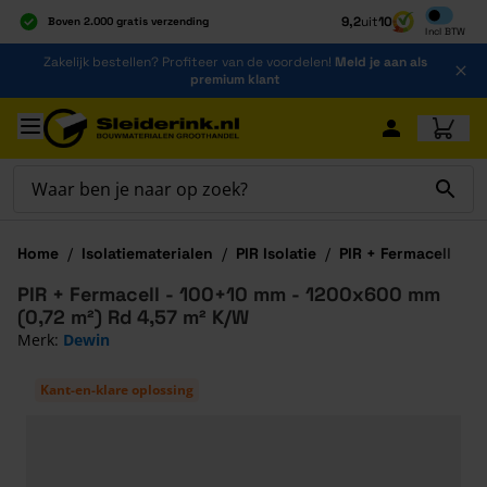
Inclusief b
9,2
uit
10
Boven 2.000 gratis verzending
Incl
BTW
Al 40 jaar dé specialist
Ga naar de inhoud
Zakelijk bestellen? Profiteer van de voordelen!
Meld je aan als
Alles onder één dak
premium klant
Ga naar hoofdinhoud
Home
/
Isolatiematerialen
/
PIR Isolatie
/
PIR + Fermacell
PIR + Fermacell - 100+10 mm - 1200x600 mm
(0,72 m²) Rd 4,57 m² K/W
Merk:
Dewin
Kant-en-klare oplossing