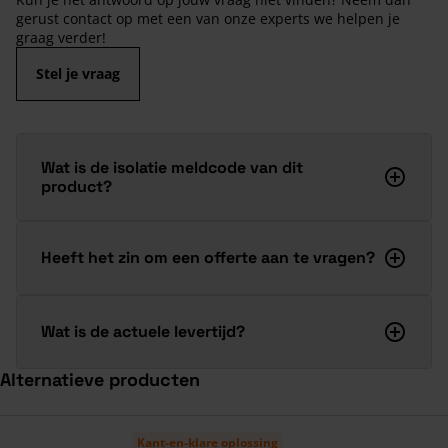
gerust contact op met een van onze experts we helpen je
graag verder!
Stel je vraag
Wat is de isolatie meldcode van dit
product?
Heeft het zin om een offerte aan te vragen?
Wat is de actuele levertijd?
Alternatieve producten
Navigeren door de elementen van de carrousel is mogelijk met de ta
Druk om carrousel over te slaan
Kant-en-klare oplossing