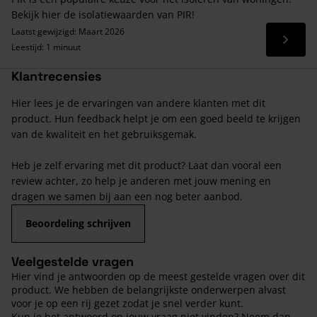
Bekijk hier de isolatiewaarden van PIR!
Laatst gewijzigd: Maart 2026
Lees 
Leestijd: 1 minuut
Klantrecensies
Hier lees je de ervaringen van andere klanten met dit
product. Hun feedback helpt je om een goed beeld te krijgen
van de kwaliteit en het gebruiksgemak.
Heb je zelf ervaring met dit product? Laat dan vooral een
review achter, zo help je anderen met jouw mening en
dragen we samen bij aan een nog beter aanbod.
Beoordeling schrijven
Veelgestelde vragen
Hier vind je antwoorden op de meest gestelde vragen over dit
product. We hebben de belangrijkste onderwerpen alvast
voor je op een rij gezet zodat je snel verder kunt.
Kun je het antwoord op jouw vraag niet vinden? Neem dan