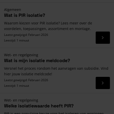
Algemeen
Wat is PIR isolatie?
Waarom kiezen voor PIR isolatie? Lees meer over de
voordelen, toepassingen, assortiment en montage.
Laatst gewijzigd: Februari 2026
Lees 
Leestijd: 1 minuut
Wet- en regelgeving
Wat is mijn isolatie meldcode?
Versnel het proces rondom het aanvragen van subsidie. Vind
hier jouw isolatie meldcode!
Laatst gewijzigd: Februari 2026
Lees 
Leestijd: 1 minuut
Wet- en regelgeving
Welke isolatiewaarde heeft PIR?
PIR is een populaire keuze voor het isoleren van woningen.