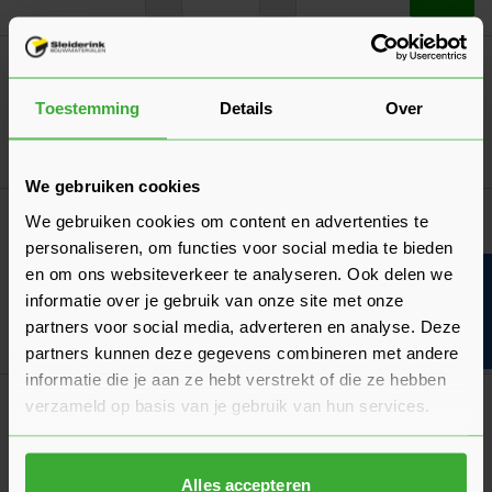
Sleiderink PU-Schuimpistool
20,36
Nu
per stuk
Toestemming
Details
Over
In mij
We gebruiken cookies
Meest gekocht!
Bouwvakdeals ☀️
We gebruiken cookies om content en advertenties te
Vuren Panlatten 22x50 (21,5x48)
personaliseren, om functies voor social media te bieden
(3 Beoordelingen)
en om ons websiteverkeer te analyseren. Ook delen we
Bouwvakinfo
Verkrijgbaar in 10 lengtes
informatie over je gebruik van onze site met onze
partners voor social media, adverteren en analyse. Deze
Ga naa
0,69
Nu
per m¹
partners kunnen deze gegevens combineren met andere
informatie die je aan ze hebt verstrekt of die ze hebben
Sleiderink Big Bag
verzameld op basis van je gebruik van hun services.
7,25
Nu
per stuk
Alles accepteren
In mij