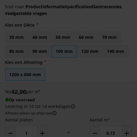
Snel naar:
Productinformatie
Specificaties
Klantrecensies
Veelgestelde vragen
Kies een Dikte
30 mm
40 mm
50 mm
60 mm
70 mm
80 mm
90 mm
100 mm
120 mm
140 mm
Kies een Afmeting
1200 x 600 mm
42,96
Nu
per m²
Op voorraad
Levering in 10 tot 14 werkdagen
Afhalen alleen op afspraak
Aantal platen
Aantal m²
=