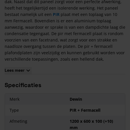
dak. Naast dat dit paneel zorgt voor een perfecte afwerking,
heeft het tegelijkertijd een isolerende werking. Het paneel
bestaat namelijk uit een
PIR
plaat met een toplaag van 10
mm Fermacell. Bovendien is er een aluminium toplaag
aanwezig, waardoor er sprake is van een dampdichte laag die
condensatie tegengaat. De pir met fermacell plaat is rondom
voorzien van een facetrand, wat zorgt voor een strakke en
naadloze overgang tussen de platen. De pir + fermacell
plafondplaten zijn veelzijdig en kunnen gebruikt worden voor
verschillende toepassingen, zoals een hellend dak,
kelderplafond en gevels.
Lees meer
Kenmerken van de PIR + Fermacell
Specificaties
De panelen zijn 1200 mm lang.
De panelen zijn voorzien van 10 mm Fermacell met facet.
De PIR-isolatie met een dampremmende aluminiumfolie
Merk
Dewin
heeft een warmtegeleidingscoëfficiënt van 0,022 W/mK.
Type
PIR + Fermacell
Op aanvraag is het mogelijk om andere maten of diktes
Fermacell, isolatie of randafwerking te bestellen.
Afmeting
1200 x 600 x 100 (+10)
mm