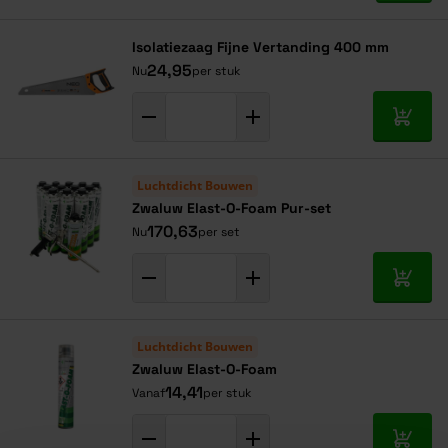
120
4,35
5,60
5,81
140
5,04
6,51
6,72
Isolatiezaag Fijne Vertanding 400 mm
24,95
Nu
per stuk
In mij
Luchtdicht Bouwen
Zwaluw Elast-O-Foam Pur-set
170,63
Nu
per set
In mij
Luchtdicht Bouwen
Zwaluw Elast-O-Foam
14,41
Vanaf
per stuk
In mij