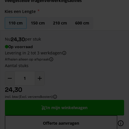
Veelgestelde vragen
Verwerkingsadvies
Kies een Lengte
110 cm
150 cm
210 cm
600 cm
24,30
Nu
per stuk
Op voorraad
Levering in 2 tot 3 werkdagen
Afhalen alleen op afspraak
Aantal stuks
24,30
incl. btw (Excl. verzendkosten)
In mijn winkelwagen
Offerte aanvragen