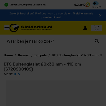
Inclusief b
9,2
uit
10
Boven 2.000 gratis verzending
Incl
BTW
Al 40 jaar dé specialist
Ga naar de inhoud
Zakelijk bestellen? Profiteer van de voordelen!
Meld je aan als
Alles onder één dak
premium klant
Ga naar hoofdinhoud
Home
/
Deuren
/
Dorpels
/
DTS Buitenglaslat 20x30 mm (67
DTS Buitenglaslat 20x30 mm - 110 cm
(6720900109)
Merk:
DTS