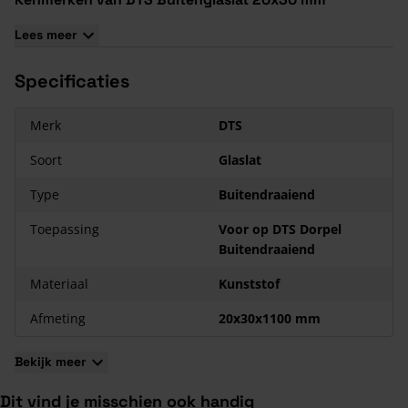
Afmeting: 20x30 mm
Lees meer
Voor bevestiging van ramen
Duurzaam kunststof
Specificaties
Merk
DTS
Soort
Glaslat
Type
Buitendraaiend
Toepassing
Voor op DTS Dorpel
Buitendraaiend
Materiaal
Kunststof
Afmeting
20x30x1100 mm
Bekijk meer
Dit vind je misschien ook handig