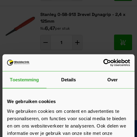
Stanley 0-58-913 Drevel Dynagrip - 2,4 x
125mm
6,47
Nu
per stuk
In mij
Woodies Glaslatschroef 3,5x40 RVS - 200
stuks (61835374)
19,75
Nu
per doos
Toestemming
Details
Over
In mij
We gebruiken cookies
We gebruiken cookies om content en advertenties te
Heller CV Houtspiraalboor - 4x75 mm
personaliseren, om functies voor social media te bieden
5,19
Nu
per stuk
en om ons websiteverkeer te analyseren. Ook delen we
Bouwvakinfo
informatie over je gebruik van onze site met onze
In mij