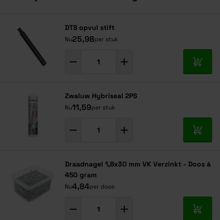
Navigeren door de elementen van de carrousel is mogelijk met de ta
Druk om carrousel over te slaan
Druk op om naar carrouselnavigatie te gaan
DTS opvul stift
25,98
Nu
per stuk
In mij
Zwaluw Hybriseal 2PS
11,59
Nu
per stuk
In mij
Draadnagel 1,8x30 mm VK Verzinkt - Doos à
450 gram
4,84
Nu
per doos
In mij