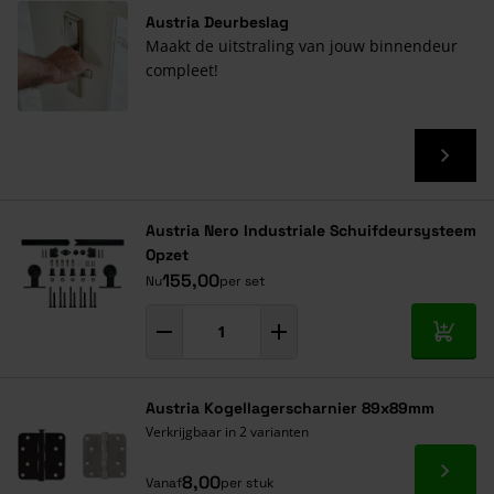
Austria Deurbeslag
Maakt de uitstraling van jouw binnendeur
compleet!
Austria Nero Industriale Schuifdeursysteem
Opzet
155,00
Nu
per set
In mij
Austria Kogellagerscharnier 89x89mm
Verkrijgbaar in 2 varianten
Ga naa
8,00
Vanaf
per stuk