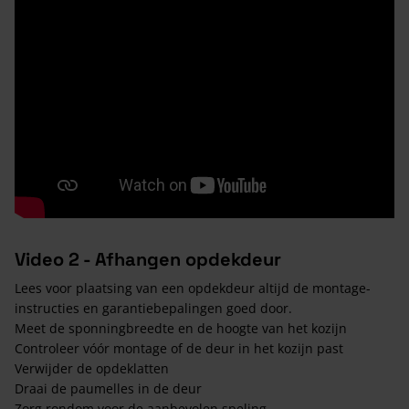
Video 2 - Afhangen opdekdeur
Lees voor plaatsing van een opdekdeur altijd de montage-
instructies en garantiebepalingen goed door.
Meet de sponningbreedte en de hoogte van het kozijn
Controleer vóór montage of de deur in het kozijn past
Verwijder de opdeklatten
Draai de paumelles in de deur
Zorg rondom voor de aanbevolen speling