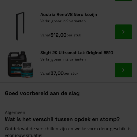
Austria RenoV8 Nero kozijn
Verkrijgbaar in 9 varianten
Ga naa
312,00
Vanaf
per stuk
Skylt 2K Ultramat Lak Original 5510
Verkrijgbaar in 2 varianten
Ga naa
37,00
Vanaf
per stuk
Goed voorbereid aan de slag
Algemeen
Wat is het verschil tussen opdek en stomp?
Ontdek wat de verschillen zijn en welke vorm deur geschikt is
voor jouw situatie!