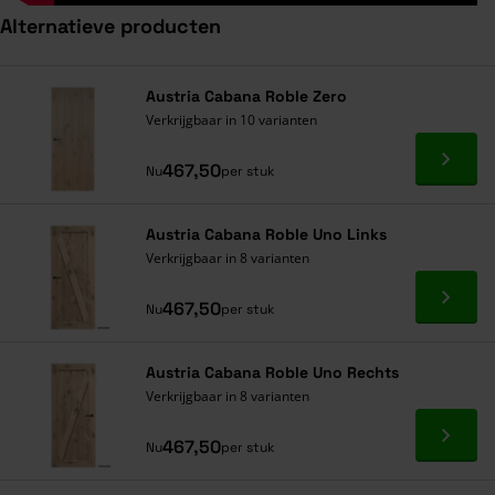
Alternatieve producten
Navigeren door de elementen van de carrousel is mogelijk met de ta
Druk om carrousel over te slaan
Druk op om naar carrouselnavigatie te gaan
Austria Cabana Roble Zero
Verkrijgbaar in 10 varianten
Ga naa
467,50
Nu
per stuk
Austria Cabana Roble Uno Links
Verkrijgbaar in 8 varianten
Ga naa
467,50
Nu
per stuk
Austria Cabana Roble Uno Rechts
Verkrijgbaar in 8 varianten
Ga naa
467,50
Nu
per stuk