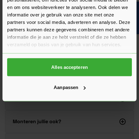
Hier vind je antwoorden op de meest gestelde vragen over dit
product. We hebben de belangrijkste onderwerpen alvast
en om ons websiteverkeer te analyseren. Ook delen we
Bouwvakinfo
voor je op een rij gezet zodat je snel verder kunt.
informatie over je gebruik van onze site met onze
Kun je het antwoord op jouw vraag niet vinden? Neem dan
partners voor social media, adverteren en analyse. Deze
gerust contact op met een van onze experts we helpen je
partners kunnen deze gegevens combineren met andere
graag verder!
informatie die je aan ze hebt verstrekt of die ze hebben
Stel je vraag
verzameld op basis van je gebruik van hun services.
Alles accepteren
Zijn deze deuren ook geschikt als
schuifdeur?
Aanpassen
Hoeveel kan je deze Austria deur inkorten?
Monteren jullie ook?