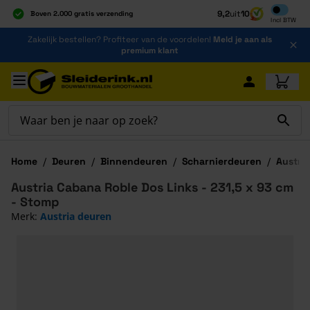
Inclusief b
9,2
uit
10
Boven 2.000 gratis verzending
Incl
BTW
Al 40 jaar dé specialist
Ga naar de inhoud
Zakelijk bestellen? Profiteer van de voordelen!
Meld je aan als
Alles onder één dak
premium klant
Ga naar hoofdinhoud
Home
/
Deuren
/
Binnendeuren
/
Scharnierdeuren
/
Austri
Austria Cabana Roble Dos Links - 231,5 x 93 cm
- Stomp
Merk:
Austria deuren