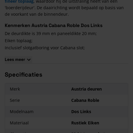
fineer toplaag
, waardoor hij de uitstraling heeft van een
'boerderijdeur'. De daairichting wordt bepaald op basis van
de voorkant van de binnendeur.
Kenmerken Austria Cabana Roble Dos Links
De deurdikte is 39 mm en paneeldikte 20 mm;
Eiken toplaag;
Inclusief slotgatboring voor Cabana slot;
Onbehandeld;
Lees meer
Enkel te bestellen in stompe uitvoering;
12 jaar garantie.
Specificaties
Cabana Roble Sloten
Op de Austria Cabana Roble binnendeuren kun je niet de
Merk
Austria deuren
standaard 1200 sloten toepassen. Austria heeft daarom
Serie
Cabana Roble
speciale
Cabana Roble sloten
ontwikkeld. De extra hoge
slotplaat past perfect op de infrezing. Gebruik je de deur als
Modelnaam
Dos Links
schuifdeur? Dan kun je een bijpassend Cabana Roble slotklos
bestellen.
Materiaal
Rustiek Eiken