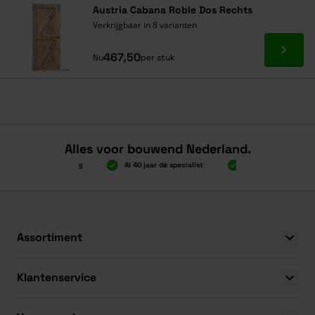
Austria Cabana Roble Dos Rechts
Verkrijgbaar in 8 varianten
Ga naa
467,50
Nu
per stuk
Alles voor bouwend Nederland.
000 gratis verzending
Al 40 jaar dé specialist
Alles onder één dak
000 gratis verzending
Al 40 jaar dé specialist
Alles onder één dak
Assortiment
Klantenservice