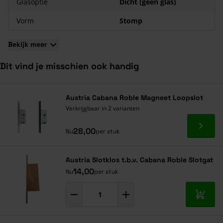
Glasoptie
Dicht (geen glas)
Vorm
Stomp
Bekijk meer
Dit vind je misschien ook handig
Navigeren door de elementen van de carrousel is mogelijk met de ta
Druk om carrousel over te slaan
Druk op om naar carrouselnavigatie te gaan
Austria Cabana Roble Magneet Loopslot
Verkrijgbaar in 2 varianten
Ga naa
28,00
Nu
per stuk
Austria Slotklos t.b.v. Cabana Roble Slotgat
14,00
Nu
per stuk
In mij