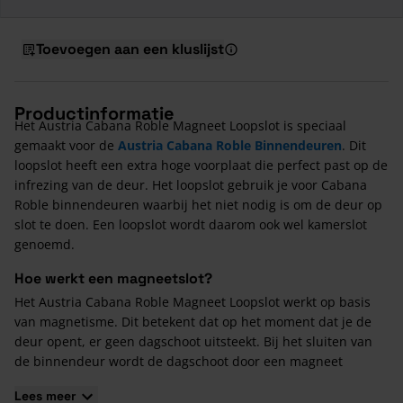
Toevoegen aan een kluslijst
Productinformatie
Het Austria Cabana Roble Magneet Loopslot is speciaal
gemaakt voor de
Austria Cabana Roble Binnendeuren
. Dit
loopslot heeft een extra hoge voorplaat die perfect past op de
infrezing van de deur. Het loopslot gebruik je voor Cabana
Roble binnendeuren waarbij het niet nodig is om de deur op
slot te doen. Een loopslot wordt daarom ook wel kamerslot
genoemd.
Hoe werkt een magneetslot?
Het Austria Cabana Roble Magneet Loopslot werkt op basis
van magnetisme. Dit betekent dat op het moment dat je de
deur opent, er geen dagschoot uitsteekt. Bij het sluiten van
de binnendeur wordt de dagschoot door een magneet
uitgetrokken en is de deur vergrendeld. Hierdoor kun
Lees meer
je beschadigingen aan het kozijn voorkomen.