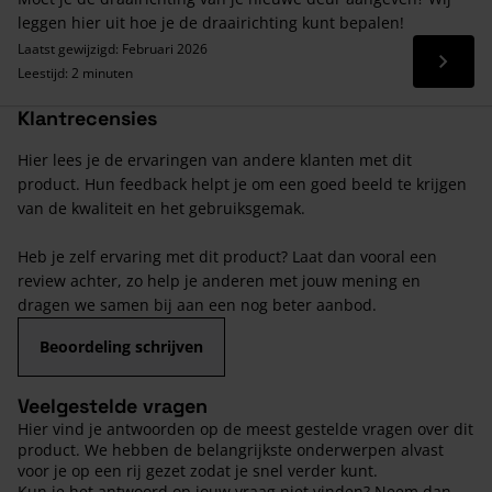
leggen hier uit hoe je de draairichting kunt bepalen!
Laatst gewijzigd: Februari 2026
Lees 
Leestijd: 2 minuten
Klantrecensies
Hier lees je de ervaringen van andere klanten met dit
product. Hun feedback helpt je om een goed beeld te krijgen
van de kwaliteit en het gebruiksgemak.
Heb je zelf ervaring met dit product? Laat dan vooral een
review achter, zo help je anderen met jouw mening en
dragen we samen bij aan een nog beter aanbod.
Beoordeling schrijven
Veelgestelde vragen
Hier vind je antwoorden op de meest gestelde vragen over dit
product. We hebben de belangrijkste onderwerpen alvast
voor je op een rij gezet zodat je snel verder kunt.
Kun je het antwoord op jouw vraag niet vinden? Neem dan