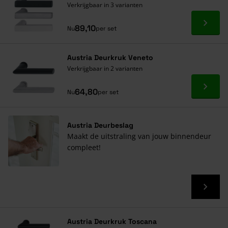
Verkrijgbaar in 3 varianten
Ga naa
89,10
Nu
per set
Austria Deurkruk Veneto
Verkrijgbaar in 2 varianten
Ga naa
64,80
Nu
per set
Austria Deurbeslag
Maakt de uitstraling van jouw binnendeur
compleet!
Austria Deurkruk Toscana