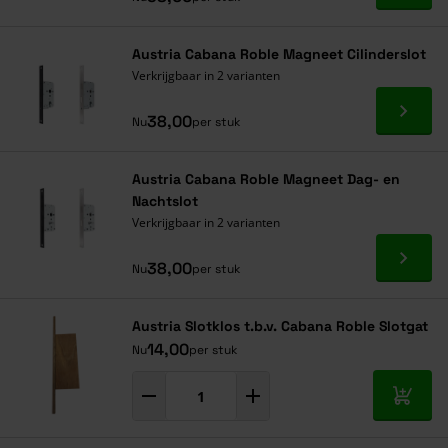
Austria Cabana Roble Magneet Cilinderslot
Verkrijgbaar in 2 varianten
Ga naa
38,00
Nu
per stuk
Austria Cabana Roble Magneet Dag- en
Nachtslot
Verkrijgbaar in 2 varianten
Ga naa
38,00
Nu
per stuk
Austria Slotklos t.b.v. Cabana Roble Slotgat
14,00
Nu
per stuk
In mij