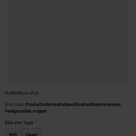
Nu
28,00
per stuk
Snel naar:
Productinformatie
Specificaties
Klantrecensies
Veelgestelde vragen
Kies een Type
RVS
Zwart