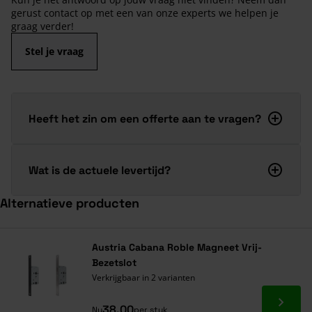
gerust contact op met een van onze experts we helpen je
graag verder!
Stel je vraag
Heeft het zin om een offerte aan te vragen?
Wat is de actuele levertijd?
Alternatieve producten
Navigeren door de elementen van de carrousel is mogelijk met de ta
Druk om carrousel over te slaan
Druk op om naar carrouselnavigatie te gaan
Austria Cabana Roble Magneet Vrij-
Bezetslot
Verkrijgbaar in 2 varianten
Ga naa
38,00
Nu
per stuk