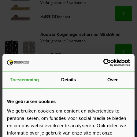
Verkrijgbaar in 3 varianten
Ga naa
81,00
Nu
per set
Austria Kogellagerscharnier 89x89mm
Verkrijgbaar in 2 varianten
Ga naa
8,00
Vanaf
per stuk
Goed voorbereid aan de slag
Toestemming
Details
Over
Algemeen
Wat is het verschil tussen opdek en stomp?
We gebruiken cookies
Ontdek wat de verschillen zijn en welke vorm deur geschikt is
We gebruiken cookies om content en advertenties te
voor jouw situatie!
personaliseren, om functies voor social media te bieden
Laatst gewijzigd: Maart 2026
en om ons websiteverkeer te analyseren. Ook delen we
Bouwvakinfo
Lees 
Leestijd: 2 minuten
informatie over je gebruik van onze site met onze