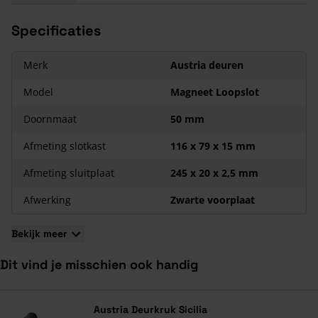
Eigenschappen Austria Cabana Roble Magneet
Specificaties
Loopslot
Speciaal gemaakt voor de Cabana Roble binnendeuren;
Merk
Austria deuren
Verkrijgbaar in zwart en RVS;
Model
Magneet Loopslot
Alleen beschikbaar in stompe uitvoering;
Inclusief sluitplaat;
Doornmaat
50 mm
Hoge voorplaat.
Afmeting slotkast
116 x 79 x 15 mm
Afmeting sluitplaat
245 x 20 x 2,5 mm
Afwerking
Zwarte voorplaat
Bekijk meer
Dit vind je misschien ook handig
Navigeren door de elementen van de carrousel is mogelijk met de ta
Druk om carrousel over te slaan
Druk op om naar carrouselnavigatie te gaan
Austria Deurkruk Sicilia