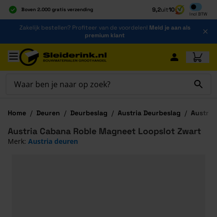
Inclusief b
9,2
uit
10
Boven 2.000 gratis verzending
Incl
BTW
Al 40 jaar dé specialist
Ga naar de inhoud
Zakelijk bestellen? Profiteer van de voordelen!
Meld je aan als
Alles onder één dak
premium klant
Ga naar hoofdinhoud
Home
/
Deuren
/
Deurbeslag
/
Austria Deurbeslag
/
Austria
Austria Cabana Roble Magneet Loopslot Zwart
Merk:
Austria deuren