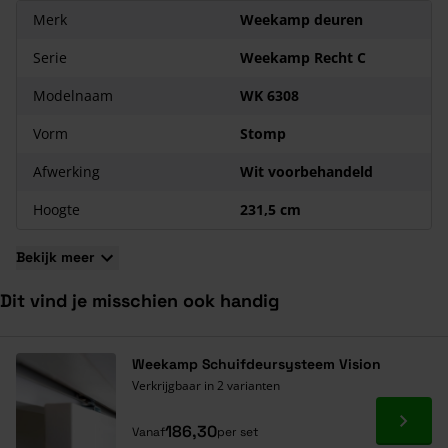
Speciaal beslag beschikbaar met minimalistische vormgeving
Merk
Weekamp deuren
12 jaar garantie
Serie
Weekamp Recht C
Smalslot
Als je deze deur koopt inclusief smalslot, is dat inclusief
Modelnaam
WK 6308
boringen en frezingen in de deur. Hiermee koop je een
Vorm
Stomp
maatwerkproduct en deze zijn uitgesloten van
herroepingsrecht of retourname.
Afwerking
Wit voorbehandeld
Hoogte
231,5 cm
Bekijk meer
Dit vind je misschien ook handig
Navigeren door de elementen van de carrousel is mogelijk met de ta
Druk om carrousel over te slaan
Druk op om naar carrouselnavigatie te gaan
Weekamp Schuifdeursysteem Vision
Verkrijgbaar in 2 varianten
Ga naa
186,30
Vanaf
per set