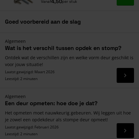
Ga naa
4,50
Vanaf
per stuk
Goed voorbereid aan de slag
Algemeen
Wat is het verschil tussen opdek en stomp?
Ontdek wat de verschillen zijn en welke vorm deur geschikt is
voor jouw situatie!
Laatst gewijzigd: Maart 2026
Lees 
Leestijd: 2 minuten
Algemeen
Een deur opmeten: hoe doe je dat?
Het opmeten moet nauwkeurig gebeuren. Wij leggen uit hoe
je zowel een opdekdeur als stompe deur opmeet!
Laatst gewijzigd: Februari 2026
Lees 
Leestijd: 2 minuten