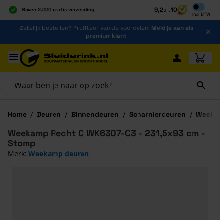
Inclusief b
9,2
uit
10
Boven 2.000 gratis verzending
Incl
BTW
Al 40 jaar dé specialist
Ga naar de inhoud
Zakelijk bestellen? Profiteer van de voordelen!
Meld je aan als
Alles onder één dak
premium klant
Ga naar hoofdinhoud
Home
/
Deuren
/
Binnendeuren
/
Scharnierdeuren
/
Weeka
Weekamp Recht C WK6307-C3 - 231,5x93 cm -
Stomp
Merk:
Weekamp deuren