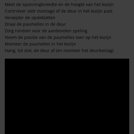
Meet de sponningbreedte en de hoogte van het kozijn
Controleer vóór montage of de deur in het kozijn past
Verwijder de opdeklatten
Draai de paumelles in de deur
Zorg rondom voor de aanbevolen speling
Neem de positie van de paumelles over op het kozijn
Monteer de paumelles in het kozijn
Hang, tot slot, de deur af (en monteer het deurbeslag)