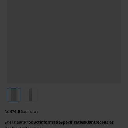
View larger image
View larger image
Nu
474,95
per stuk
Snel naar:
Productinformatie
Specificaties
Klantrecensies