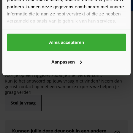
van de kwaliteit en het gebruiksgemak.
partners kunnen deze gegevens combineren met andere
informatie die je aan ze hebt verstrekt of die ze hebben
Heb je zelf ervaring met dit product? Laat dan vooral een
verzameld op basis van je gebruik van hun services.
review achter, zo help je anderen met jouw mening en
dragen we samen bij aan een nog beter aanbod.
Beoordeling schrijven
Alles accepteren
Veelgestelde vragen
Aanpassen
Hier vind je antwoorden op de meest gestelde vragen over dit
product. We hebben de belangrijkste onderwerpen alvast
voor je op een rij gezet zodat je snel verder kunt.
Kun je het antwoord op jouw vraag niet vinden? Neem dan
gerust contact op met een van onze experts we helpen je
graag verder!
Stel je vraag
Kunnen jullie deze deur ook in een andere