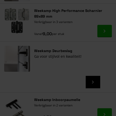
Weekamp High Performance Scharnier
89x89 mm
Verkrijgbaar in 3 varianten
Ga naa
9,00
Vanaf
per stuk
Weekamp Deurbeslag
Ga voor stijlvol en kwaliteit!
Weekamp Inboorpaumelle
Verkrijgbaar in 2 varianten