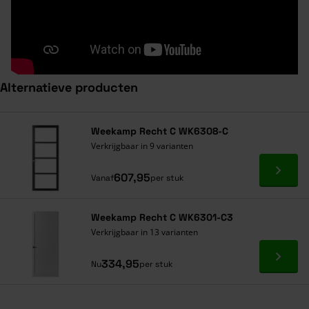
Alternatieve producten
Navigeren door de elementen van de carrousel is mogelijk met de ta
Druk om carrousel over te slaan
Druk op om naar carrouselnavigatie te gaan
Weekamp Recht C WK6308-C
Verkrijgbaar in 9 varianten
Ga naa
607,95
Vanaf
per stuk
Weekamp Recht C WK6301-C3
Verkrijgbaar in 13 varianten
Ga naa
334,95
Nu
per stuk