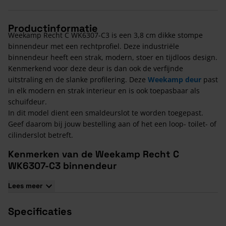
Productinformatie
Weekamp Recht C WK6307-C3 is een 3,8 cm dikke stompe
binnendeur met een rechtprofiel. Deze industriële
binnendeur heeft een strak, modern, stoer en tijdloos design.
Kenmerkend voor deze deur is dan ook de verfijnde
uitstraling en de slanke profilering. Deze
Weekamp deur
past
in elk modern en strak interieur en is ook toepasbaar als
schuifdeur.
In dit model dient een smaldeurslot te worden toegepast.
Geef daarom bij jouw bestelling aan of het een loop- toilet- of
cilinderslot betreft.
Kenmerken van de Weekamp Recht C
WK6307-C3 binnendeur
Massief hout met vochtbestendige toplaag
Lees meer
S-Core® kern: stabiel en vormvast
Wit voorbehandeld, dus gemakkelijk af te lakken
Specificaties
Inclusief slotgat t.b.v. een smaldeurslot