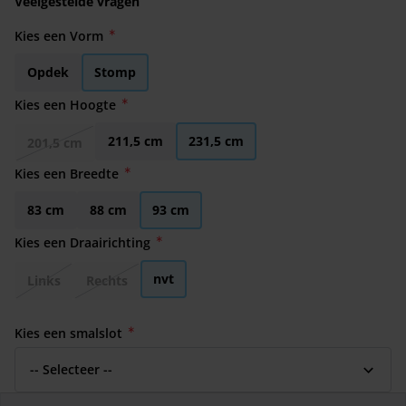
Veelgestelde vragen
Kies een Vorm
Opdek
Stomp
Kies een Hoogte
211,5 cm
231,5 cm
201,5 cm
Kies een Breedte
83 cm
88 cm
93 cm
Kies een Draairichting
nvt
Links
Rechts
Kies een smalslot