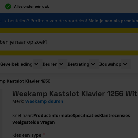
Alles onder één dak
lijk bestellen? Profiteer van de voordelen!
Meld je aan als premiu
Gevelbekleding
Deuren
Bestrating
Bouwshop
for Plaatmaterialen
le submenu for Isolatie
Toggle submenu for Gevelbekleding
Toggle submenu for Deuren
Toggle submenu for Be
Toggle 
p Kastslot Klavier 1256
Weekamp Kastslot Klavier 1256 Wit
Merk:
Weekamp deuren
Snel naar:
Productinformatie
Specificaties
Klantrecensies
Veelgestelde vragen
Kies een Type