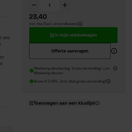
23,40
incl. btw (Excl. verzendkosten)
In mijn winkelwagen
t ons
e
n
Offerte aanvragen
een
it
Weekamp deurbeslag: Gratis verzending i.c.m.
Weekamp deuren
Boven € 2.000,- (incl. btw) gratis verzending!
Toevoegen aan een kluslijst