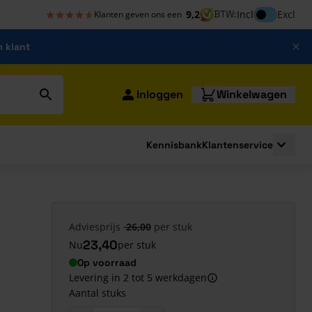
★★★★★
★★★★★
Inclusief bt
9,2
BTW:
Incl
Excl
Klanten geven ons een
m klant
Inloggen
Winkelwagen
Kennisbank
Klantenservice
strating
submenu for Bouwshop
Toggle 
Adviesprijs
26,00
per stuk
23,40
Nu
per stuk
Op voorraad
Levering in 2 tot 5 werkdagen
Aantal stuks