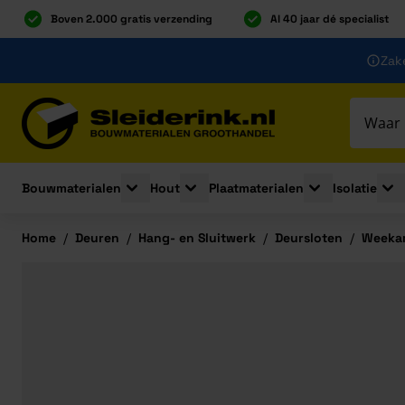
Boven 2.000 gratis verzending
Al 40 jaar dé specialist
Ga naar de inhoud
Zake
Ga naar hoofdinhoud
Bouwmaterialen
Hout
Plaatmaterialen
Isolatie
Toggle submenu for Bouwmaterialen
Toggle submenu for Hout
Toggle submenu 
Togg
Home
/
Deuren
/
Hang- en Sluitwerk
/
Deursloten
/
Weekam