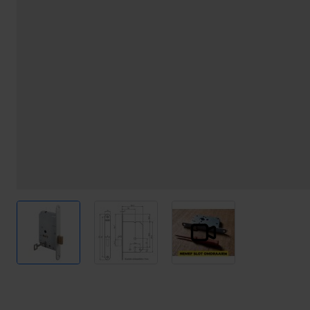
View larger image
View larger image
View larger image