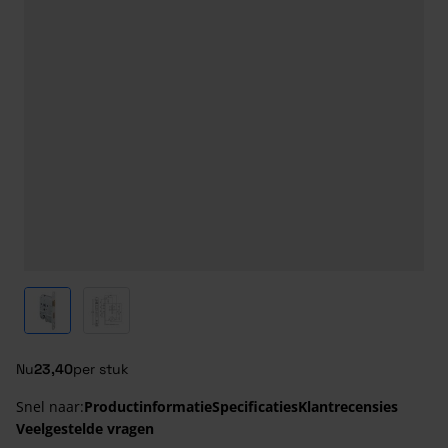
View larger image
View larger image
Nu
23,40
per stuk
Snel naar:
Productinformatie
Specificaties
Klantrecensies
Veelgestelde vragen