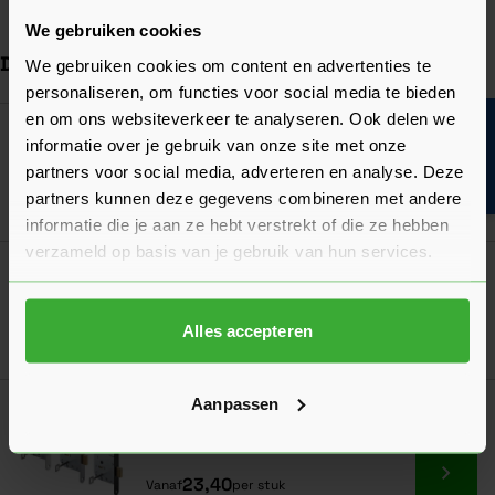
Bekijk meer
We gebruiken cookies
Dit vind je misschien ook handig
We gebruiken cookies om content en advertenties te
personaliseren, om functies voor social media te bieden
Navigeren door de elementen van de carrousel is mogelijk met de ta
Druk om carrousel over te slaan
Druk op om naar carrouselnavigatie te gaan
en om ons websiteverkeer te analyseren. Ook delen we
Bouwvakinfo
Weekamp Toiletslot 1264
informatie over je gebruik van onze site met onze
Verkrijgbaar in 3 varianten
partners voor social media, adverteren en analyse. Deze
partners kunnen deze gegevens combineren met andere
Ga naa
23,40
Vanaf
per stuk
informatie die je aan ze hebt verstrekt of die ze hebben
verzameld op basis van je gebruik van hun services.
Weekamp Dag- en Nachtslot Klavier 1266
Verkrijgbaar in 3 varianten
Alles accepteren
Ga naa
23,40
Vanaf
per stuk
Aanpassen
Weekamp Kastslot Klavier 1256
Verkrijgbaar in 3 varianten
Ga naa
23,40
Vanaf
per stuk