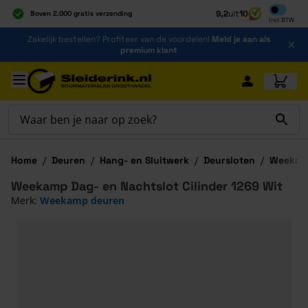
Inclusief b
9,2
uit
10
Boven 2.000 gratis verzending
Incl
BTW
Al 40 jaar dé specialist
Ga naar de inhoud
Zakelijk bestellen? Profiteer van de voordelen!
Meld je aan als
Alles onder één dak
premium klant
Ga naar hoofdinhoud
Home
/
Deuren
/
Hang- en Sluitwerk
/
Deursloten
/
Weekamp
Weekamp Dag- en Nachtslot Cilinder 1269 Wit
Merk:
Weekamp deuren