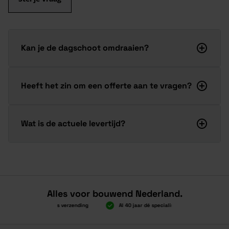
Kan je de dagschoot omdraaien?
Heeft het zin om een offerte aan te vragen?
Wat is de actuele levertijd?
Alles voor bouwend Nederland.
Boven 2.000 gratis verzending
Al 40 jaar dé specialist
Alles ond
Boven 2.000 gratis verzending
Al 40 jaar dé specialist
Alles ond