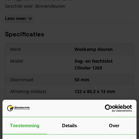
Geschikt voor: Binnendeuren
PC maat: 63 mm
Lees meer
Afgeronde voorplaat
Specificaties
Merk
Weekamp deuren
Model
Dag- en Nachtslot
Cilinder 1269
Doornmaat
50 mm
Afmeting slotkast
122 x 80,3 x 13 mm
Afmeting sluitplaat
174 x 20 x 3 mm
Kenmerken
Mogelijk om de
dagschoot om te
Toestemming
Details
Over
draaien!