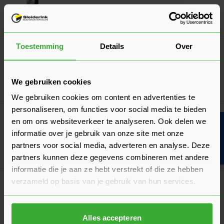
Ga naa
9,75
Nu
per stuk
Toestemming
Details
Over
Griffon Polymax Fix & Seal Express
Verkrijgbaar in 4 kleuren
We gebruiken cookies
Ga naa
13,92
Nu
per stuk
We gebruiken cookies om content en advertenties te
personaliseren, om functies voor social media te bieden
Griffon Kokerpistool (art. 0698400410)
en om ons websiteverkeer te analyseren. Ook delen we
Bouwvakinfo
28,70
Nu
per stuk
informatie over je gebruik van onze site met onze
partners voor social media, adverteren en analyse. Deze
In mij
partners kunnen deze gegevens combineren met andere
informatie die je aan ze hebt verstrekt of die ze hebben
verzameld op basis van je gebruik van hun services.
Meest gekocht!
Dyckerhoff Comfort Portland Cement
(3 Beoordelingen)
7,56
Alles accepteren
Nu
per zak