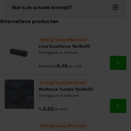
Wat is de actuele levertijd?
Alternatieve producten
Navigeren door de elementen van de carrousel is mogelijk met de ta
Druk om carrousel over te slaan
Druk op om naar carrouselnavigatie te gaan
Korting? Vraag offerte aan!
Linia Excellence 15x15x60
Verkrijgbaar in 3 kleuren
Ga naa
5,46
Adviesprijs
per stuk
Korting? Vraag offerte aan!
Wallblock Tumble 12x12x30
Verkrijgbaar in 3 kleuren
Ga naa
3,83
Nu
per stuk
Korting? Vraag offerte aan!