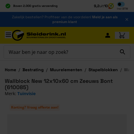
Inclusief b
9,2
uit
10
Boven 2.000 gratis verzending
Incl
BTW
Al 40 jaar dé specialist
Ga naar de inhoud
Zakelijk bestellen? Profiteer van de voordelen!
Meld je aan als
Alles onder één dak
premium klant
Ga naar hoofdinhoud
Home
/
Bestrating
/
Muurelementen
/
Stapelblokken
/
Wall
Wallblock New 12x10x60 cm Zeeuws Bont
(610085)
Merk:
Tuinvisie
Korting? Vraag offerte aan!