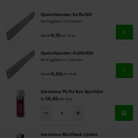
Navigeren door de elementen van de carrousel is mogelijk met de ta
Druk om carrousel over te slaan
Druk op om naar carrouselnavigatie te gaan
Opsluitbanden 6x15x100
Verkrijgbaar in 2 kleuren
Ga naa
4,15
Vanaf
per stuk
Opsluitbanden 6x20x100
Verkrijgbaar in 2 kleuren
Ga naa
4,40
Vanaf
per stuk
Varistone PU Fix Eco Spuitlijm
14,45
Nu
per bus
In mij
Varistone Multitack Lijmkit