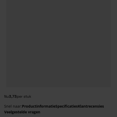
Nu
3,73
per stuk
Snel naar:
Productinformatie
Specificaties
Klantrecensies
Veelgestelde vragen