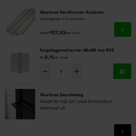
Navigeren door de elementen van de carrousel is mogelijk met de ta
Druk om carrousel over te slaan
Druk op om naar carrouselnavigatie te gaan
Skantrae Hardhouten Kozijnen
Verkrijgbaar in 4 varianten
Ga naa
107,20
Vanaf
per stuk
Kogellagerscharnier 89x89 mm RVS
9,11
Nu
per stuk
In mij
Skantrae Deurbeslag
Maakt de stijl van jouw binnendeur
helemaal af!