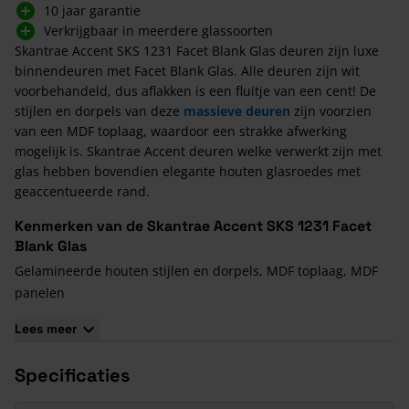
10 jaar garantie
Verkrijgbaar in meerdere glassoorten
Skantrae Accent SKS 1231 Facet Blank Glas deuren zijn luxe
binnendeuren met Facet Blank Glas. Alle deuren zijn wit
voorbehandeld, dus aflakken is een fluitje van een cent! De
stijlen en dorpels van deze
massieve deuren
zijn voorzien
van een MDF toplaag, waardoor een strakke afwerking
mogelijk is. Skantrae Accent deuren welke verwerkt zijn met
glas hebben bovendien elegante houten glasroedes met
geaccentueerde rand.
Kenmerken van de Skantrae Accent SKS 1231 Facet
Blank Glas
Gelamineerde houten stijlen en dorpels, MDF toplaag, MDF
panelen
Stijlbreedte van 130 mm inclusief profiel
Lees meer
Facetprofielen, MDF paneel met geaccentueerde rand
Wit voorbehandeld
Specificaties
KOMO gecertificeerd
Slotgat en voorplaatboring Nemef 1200/1300 voorgeboord.