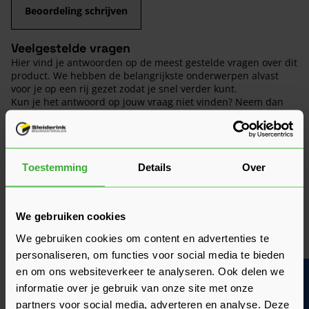
Beoordeling schrijven
Veelgestelde vragen
Hier vind je antwoorden op de meest gestelde vragen over dit
product. We hebben de belangrijkste onderwerpen alvast
voor je op een rij gezet zodat je snel verder kunt.
Kun je het antwoord op jouw vraag niet vinden? Neem dan
gerust contact op met een van onze experts we helpen je
graag verder!
Stel je vraag
Toestemming
Details
Over
We gebruiken cookies
Glas van deur kapot, wat nu?
We gebruiken cookies om content en advertenties te
personaliseren, om functies voor social media te bieden
Hoeveel kan je deze Skantrae deur
en om ons websiteverkeer te analyseren. Ook delen we
Bouwvakinfo
inkorten?
informatie over je gebruik van onze site met onze
partners voor social media, adverteren en analyse. Deze