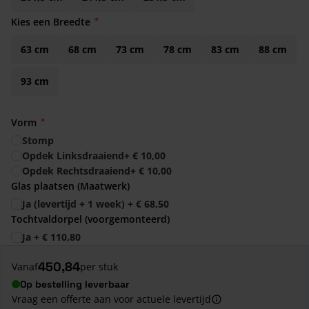
Kies een Breedte
63 cm
68 cm
73 cm
78 cm
83 cm
88 cm
93 cm
Vorm
Stomp
Opdek Linksdraaiend
+
€ 10,00
Opdek Rechtsdraaiend
+
€ 10,00
Glas plaatsen (Maatwerk)
Ja (levertijd + 1 week)
+
€ 68,50
Tochtvaldorpel (voorgemonteerd)
Ja
+
€ 110,80
450,84
Vanaf
per stuk
Op bestelling leverbaar
Vraag een offerte aan voor actuele levertijd