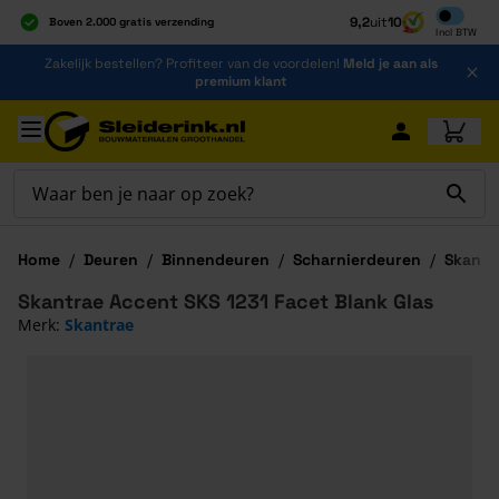
Inclusief b
9,2
uit
10
Boven 2.000 gratis verzending
Incl
BTW
Al 40 jaar dé specialist
Ga naar de inhoud
Zakelijk bestellen? Profiteer van de voordelen!
Meld je aan als
Alles onder één dak
premium klant
Ga naar hoofdinhoud
Home
/
Deuren
/
Binnendeuren
/
Scharnierdeuren
/
Skantr
Skantrae Accent SKS 1231 Facet Blank Glas
Merk:
Skantrae