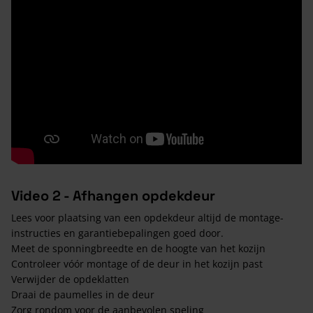
Video 2 - Afhangen opdekdeur
Lees voor plaatsing van een opdekdeur altijd de montage-
instructies en garantiebepalingen goed door.
Meet de sponningbreedte en de hoogte van het kozijn
Controleer vóór montage of de deur in het kozijn past
Verwijder de opdeklatten
Draai de paumelles in de deur
Zorg rondom voor de aanbevolen speling