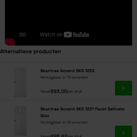
Alternatieve producten
Navigeren door de elementen van de carrousel is mogelijk met de ta
Druk om carrousel over te slaan
Druk op om naar carrouselnavigatie te gaan
Skantrae Accent SKS 1232
Verkrijgbaar in 15 varianten
Ga naa
393,00
Vanaf
per stuk
Skantrae Accent SKS 1231 Facet Satinato
Glas
Verkrijgbaar in 10 varianten
Ga naa
498,42
Vanaf
per stuk