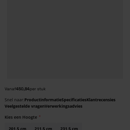
Vanaf
450,84
per stuk
Snel naar:
Productinformatie
Specificaties
Klantrecensies
Veelgestelde vragen
Verwerkingsadvies
Kies een Hoogte
201,5 cm
211,5 cm
231,5 cm