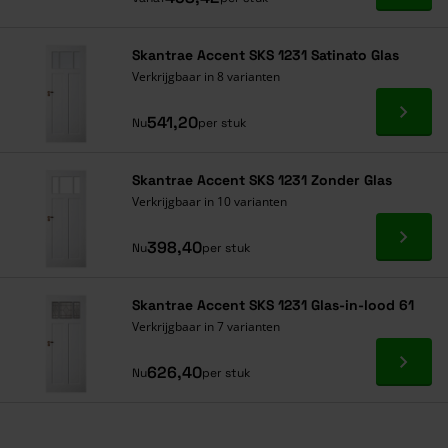
Skantrae Accent SKS 1231 Satinato Glas
Verkrijgbaar in 8 varianten
Ga naa
541,20
Nu
per stuk
Skantrae Accent SKS 1231 Zonder Glas
Verkrijgbaar in 10 varianten
Ga naa
398,40
Nu
per stuk
Skantrae Accent SKS 1231 Glas-in-lood 61
Verkrijgbaar in 7 varianten
Ga naa
626,40
Nu
per stuk