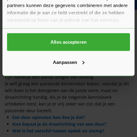
partners kunnen deze gegevens combineren met andere
Heeft het zin om een offerte aan te vragen?
informatie die je aan ze hebt verstrekt of die ze hebben
verzameld op basis van je gebruik van hun services.
Wat is de actuele levertijd?
Alles accepteren
Verwerkingsadvies
Aanpassen
Wij adviseren eerst om ons
verwerkingsadvies
te lezen als je
binnendeuren
gaat bestellen, en overgaat tot de aankoop. Er
zijn namelijk een aantal dingen van belang.
Je wilt graag een passende binnendeur kopen, voordat je dit
wilt doen is het doorgeven van de juiste vorm, maat en
draairichting handig. Als je de volgende kennisbank
artiekelen leest, kan je er vrij zeker van zijn dat je een
passende deur bestelt:
Een deur opmeten hoe doe je dat?
Hoe bepaal je de draairichting van een deur?
Wat is het verschil tussen opdek en stomp?