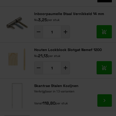
Inboorpaumelle Staal Vernikkeld 14 mm
3,25
Nu
per stuk
In mij
Houten Lockblock Slotgat Nemef 1200
21,13
Nu
per stuk
In mij
Skantrae Stalen Kozijnen
Verkrijgbaar in 13 varianten
Ga naa
118,80
Vanaf
per stuk