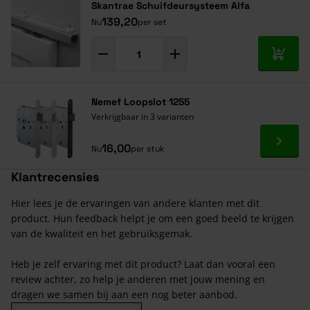
Skantrae Schuifdeursysteem Alfa
139,20
Nu
per set
In mij
Nemef Loopslot 1255
Verkrijgbaar in 3 varianten
Ga naa
16,00
Nu
per stuk
Klantrecensies
Hier lees je de ervaringen van andere klanten met dit
product. Hun feedback helpt je om een goed beeld te krijgen
van de kwaliteit en het gebruiksgemak.
Heb je zelf ervaring met dit product? Laat dan vooral een
review achter, zo help je anderen met jouw mening en
dragen we samen bij aan een nog beter aanbod.