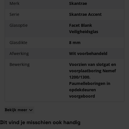
Merk
Skantrae
Paumelleboringen in opdekdeuren voorgeboord
10 jaar garantie
Serie
Skantrae Accent
Maatwerkproduct Skantrae Accent SKS 1231 Facet
Glasoptie
Facet Blank
Blank Glas
Veiligheidsglas
Indien je er voor kiest om het glas te laten plaatsen, is het
Glasdikte
8 mm
een maatwerkproduct. Voor een maatwerkproduct geldt het
dat het is uitgesloten van herroepingsrecht of retourname.
Afwerking
Wit voorbehandeld
Afwijkende maat nodig? Dat kan! Kijk voor meer informatie
onderaan de pagina bij de veel gestelde vragen!
Bewerking
Voorzien van slotgat en
voorplaatboring Nemef
1200/1300.
Paumelleboringen in
opdekdeuren
voorgeboord
Bekijk meer
Dit vind je misschien ook handig