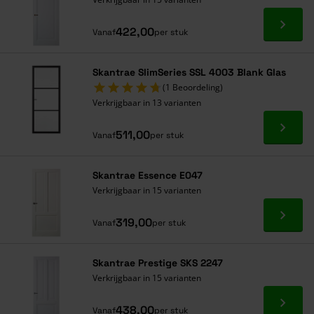
Ga naa
422,00
Vanaf
per stuk
Skantrae SlimSeries SSL 4003 Blank Glas
(1 Beoordeling)
Verkrijgbaar in 13 varianten
Ga naa
511,00
Vanaf
per stuk
Skantrae Essence E047
Verkrijgbaar in 15 varianten
Ga naa
319,00
Vanaf
per stuk
Skantrae Prestige SKS 2247
Verkrijgbaar in 15 varianten
Ga naa
438,00
Vanaf
per stuk