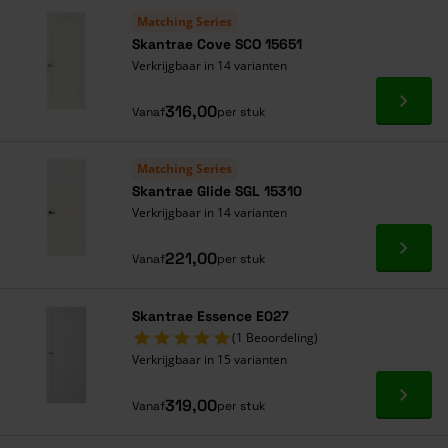
Alles onder één dak
Matching Series
Skantrae Cove SCO 15651
Verkrijgbaar in 14 varianten
Ga naa
316,00
Vanaf
per stuk
Matching Series
Skantrae Glide SGL 15310
Verkrijgbaar in 14 varianten
Ga naa
221,00
Vanaf
per stuk
Skantrae Essence E027
(1 Beoordeling)
Verkrijgbaar in 15 varianten
Ga naa
319,00
Vanaf
per stuk