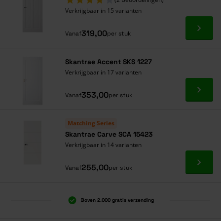
Verkrijgbaar in 15 varianten
Ga naa
319,00
Vanaf
per stuk
Skantrae Accent SKS 1227
Verkrijgbaar in 17 varianten
Ga naa
353,00
Vanaf
per stuk
Matching Series
Skantrae Carve SCA 15423
Verkrijgbaar in 14 varianten
Ga naa
255,00
Vanaf
per stuk
Boven 2.000 gratis verzending
Al 40 jaar dé specialist