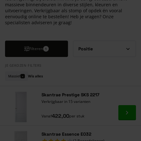
massieve binnendeuren in diverse stijlen, kleuren en
uitvoeringen. Verkrijgbaar als stomp of opdek én vooral
eenvoudig online te bestellen! Heb je vragen? Onze
specialisten adviseren je graag!
Druk om carrousel over te slaan
Filteren
1
JE GEKOZEN FILTERS
Massief
Wis alles
×
Skantrae Prestige SKS 2217
Verkrijgbaar in 15 varianten
Ga naa
422,00
Vanaf
per stuk
Skantrae Essence E032
(2 Beoordelingen)