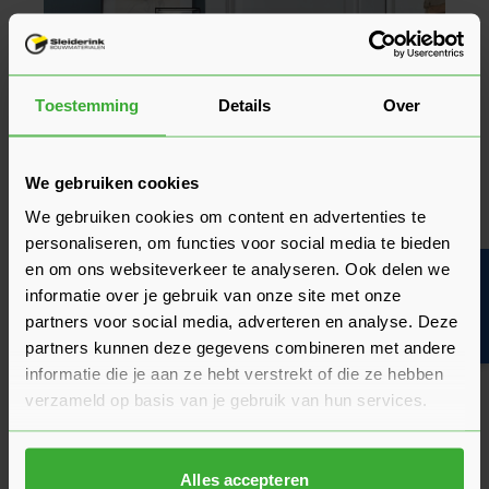
Toestemming
Details
Over
We gebruiken cookies
We gebruiken cookies om content en advertenties te
personaliseren, om functies voor social media te bieden
en om ons websiteverkeer te analyseren. Ook delen we
Bouwvakinfo
informatie over je gebruik van onze site met onze
partners voor social media, adverteren en analyse. Deze
partners kunnen deze gegevens combineren met andere
informatie die je aan ze hebt verstrekt of die ze hebben
verzameld op basis van je gebruik van hun services.
Kies een massieve binnendeur voor
kwaliteit en geluidsdemping
Alles accepteren
Een
massieve binnendeur
staat voor duurzaamheid en