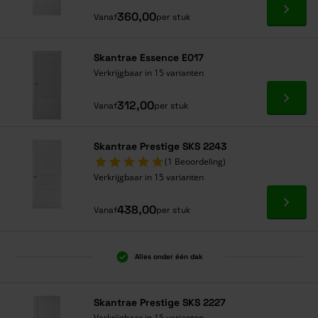
Ga naa
360,00
Vanaf
per stuk
Skantrae Essence E017
Verkrijgbaar in 15 varianten
Ga naa
312,00
Vanaf
per stuk
Skantrae Prestige SKS 2243
(1 Beoordeling)
Verkrijgbaar in 15 varianten
Ga naa
438,00
Vanaf
per stuk
Alles onder één dak
Skantrae Prestige SKS 2227
Verkrijgbaar in 15 varianten