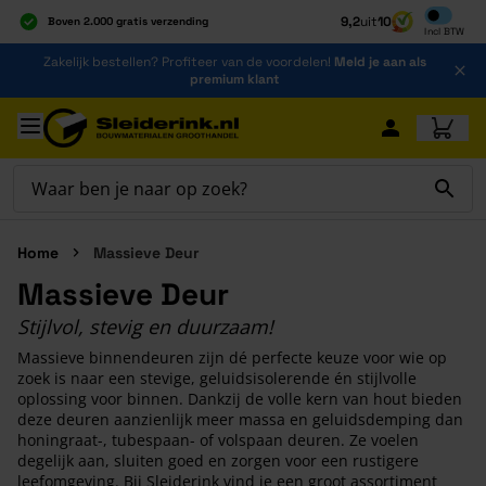
Inclusief b
9,2
uit
10
Boven 2.000 gratis verzending
Incl
BTW
Al 40 jaar dé specialist
Ga naar de inhoud
Zakelijk bestellen? Profiteer van de voordelen!
Meld je aan als
Alles onder één dak
premium klant
Ga naar hoofdinhoud
Home
Massieve Deur
Massieve Deur
Stijlvol, stevig en duurzaam!
Massieve binnendeuren zijn dé perfecte keuze voor wie op
zoek is naar een stevige, geluidsisolerende én stijlvolle
oplossing voor binnen. Dankzij de volle kern van hout bieden
deze deuren aanzienlijk meer massa en geluidsdemping dan
honingraat-, tubespaan- of volspaan deuren. Ze voelen
degelijk aan, sluiten goed en zorgen voor een rustigere
leefomgeving. Bij Sleiderink vind je een groot assortiment