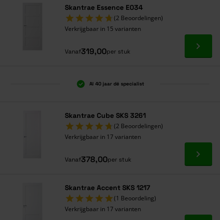
Skantrae Essence E034
(2 Beoordelingen)
Verkrijgbaar in 15 varianten
Ga naa
319,00
Vanaf
per stuk
Al 40 jaar dé specialist
Skantrae Cube SKS 3261
(2 Beoordelingen)
Verkrijgbaar in 17 varianten
Ga naa
378,00
Vanaf
per stuk
Skantrae Accent SKS 1217
(1 Beoordeling)
Verkrijgbaar in 17 varianten