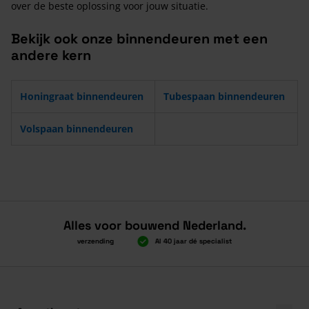
over de beste oplossing voor jouw situatie.
Bekijk ook onze binnendeuren met een
andere kern
Honingraat binnendeuren
Tubespaan binnendeuren
Volspaan binnendeuren
Alles voor bouwend Nederland.
Boven 2.000 gratis verzending
Al 40 jaar dé specialist
Alles onder 
Boven 2.000 gratis verzending
Al 40 jaar dé specialist
Alles onder 