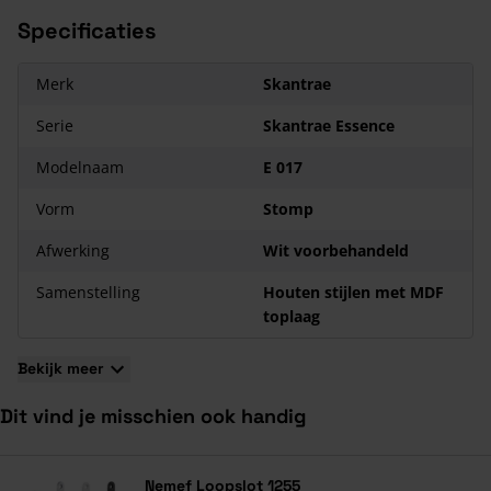
paneelbossing
Specificaties
Stijlbreedte van 115 mm inclusief profiel. 231,5 cm: 130 mm
stijlbreedte
Merk
Skantrae
Wit voorbehandeld, dus gemakkelijk af te lakken
Maatwerk niet leverbaar
Serie
Skantrae Essence
Slotgat en voorplaatboring Nemef 1200/1300 voorgeboord
Modelnaam
E 017
Paumelleboringen in opdekdeuren voorgeboord
7 jaar garantie
Vorm
Stomp
Afwerking
Wit voorbehandeld
Samenstelling
Houten stijlen met MDF
toplaag
Bekijk meer
Dit vind je misschien ook handig
Navigeren door de elementen van de carrousel is mogelijk met de ta
Druk om carrousel over te slaan
Druk op om naar carrouselnavigatie te gaan
Nemef Loopslot 1255