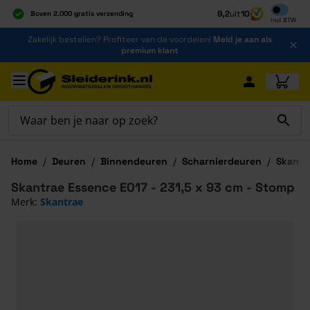
Inclusief b
9,2
uit
10
Boven 2.000 gratis verzending
Incl
BTW
Al 40 jaar dé specialist
Ga naar de inhoud
Zakelijk bestellen? Profiteer van de voordelen!
Meld je aan als
Alles onder één dak
premium klant
Ga naar hoofdinhoud
Home
/
Deuren
/
Binnendeuren
/
Scharnierdeuren
/
Skantr
Skantrae Essence E017 - 231,5 x 93 cm - Stomp
Merk:
Skantrae