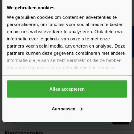
Het opmeten moet nauwkeurig gebeuren. Wij leggen uit hoe
je zowel een opdekdeur als stompe deur opmeet!
We gebruiken cookies
Laatst gewijzigd: Februari 2026
We gebruiken cookies om content en advertenties te
Lees 
Leestijd: 2 minuten
personaliseren, om functies voor social media te bieden
en om ons websiteverkeer te analyseren. Ook delen we
Bouwvakinfo
Algemeen
informatie over je gebruik van onze site met onze
Scharnieren: welke heb je nodig en hoeveel?
partners voor social media, adverteren en analyse. Deze
partners kunnen deze gegevens combineren met andere
Lees hier welke scharnieren je nodig hebt en hoeveel!
informatie die je aan ze hebt verstrekt of die ze hebben
Laatst gewijzigd: Februari 2026
Lees 
Leestijd: 2 minuten
verzameld op basis van je gebruik van hun services.
Algemeen
Alles accepteren
Wat is het verschil tussen opdek en stomp?
Ontdek wat de verschillen zijn en welke vorm deur geschikt is
voor jouw situatie!
Aanpassen
Laatst gewijzigd: Maart 2026
Lees 
Leestijd: 2 minuten
Klantrecensies