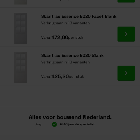
Skantrae Essence E020 Facet Blank
Verkrijgbaar in 13 varianten
Ga naa
472,00
Vanaf
per stuk
Skantrae Essence E020 Blank
Verkrijgbaar in 13 varianten
Ga naa
425,20
Vanaf
per stuk
Alles voor bouwend Nederland.
n 2.000 gratis verzending
Al 40 jaar dé specialist
Alles onder één da
n 2.000 gratis verzending
Al 40 jaar dé specialist
Alles onder één da