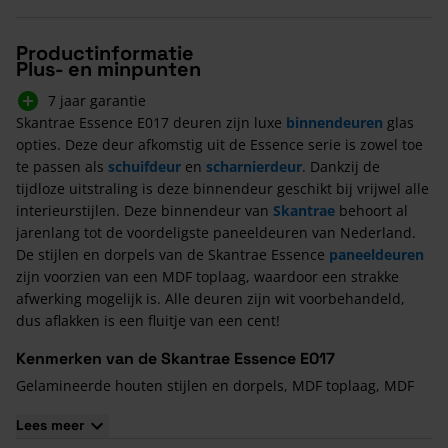
Productinformatie
Plus- en minpunten
7 jaar garantie
Skantrae Essence E017 deuren zijn luxe
binnendeuren
glas
opties. Deze deur afkomstig uit de Essence serie is zowel toe
te passen als
schuifdeur
en
scharnierdeur
. Dankzij de
tijdloze uitstraling is deze binnendeur geschikt bij vrijwel alle
interieurstijlen. Deze binnendeur van
Skantrae
behoort al
jarenlang tot de voordeligste paneeldeuren van Nederland.
De stijlen en dorpels van de Skantrae Essence
paneeldeuren
zijn voorzien van een MDF toplaag, waardoor een strakke
afwerking mogelijk is. Alle deuren zijn wit voorbehandeld,
dus aflakken is een fluitje van een cent!
Kenmerken van de Skantrae Essence E017
Gelamineerde houten stijlen en dorpels, MDF toplaag, MDF
panelen
Lees meer
Facetprofielen, MDF paneel met scherp afgeronde