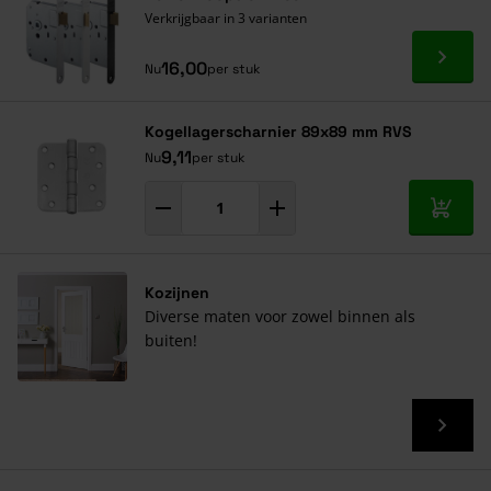
Verkrijgbaar in 3 varianten
Ga naa
16,00
Nu
per stuk
Kogellagerscharnier 89x89 mm RVS
9,11
Nu
per stuk
In mij
Kozijnen
Diverse maten voor zowel binnen als
buiten!