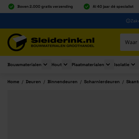
Boven 2.000 gratis verzending
Al 40 jaar dé specialist
Ga naar de inhoud
Zake
Ga naar hoofdinhoud
Bouwmaterialen
Hout
Plaatmaterialen
Isolatie
Toggle submenu for Bouwmaterialen
Toggle submenu for Hout
Toggle submenu 
Togg
Home
/
Deuren
/
Binnendeuren
/
Scharnierdeuren
/
Skant