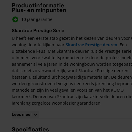
Productinformatie
Plus- en minpunten
10 jaar garantie
Skantrae Prestige Serie
U heeft een eerste stap gezet in het kiezen van deuren voor
woning door te kijken naar
Skantrae Prestige deuren
. Een
uitstekende keus! Met Skantrae deuren (uit de Prestige serie)
u immers voor kwaliteitsproducten die door de professionel
aannemer al vele jaren in de woningbouw worden toegepast
dat is niet zo verwonderlijk, want Skantrae Prestige deuren
bestaan uitsluitend uit hoogwaardige materialen. De deuren
worden geconstrueerd volgens een reeds jarenlang beproef
methode en zijn in veel gevallen voorzien van het KOMO
keurmerk. Deuren van Skantrae zijn karaktervolle deuren di
jarenlang zorgeloos woonplezier garanderen.
Puur Nederlands kwaliteitsproduct
Lees meer
Skantrae is een Nederlands kwaliteitsbedrijf, dat al meer da
jaar succesvol is in de markt van luxe binnendeuren en
Specificaties