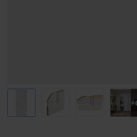
View larger image
View larger image
View larger image
View l
+