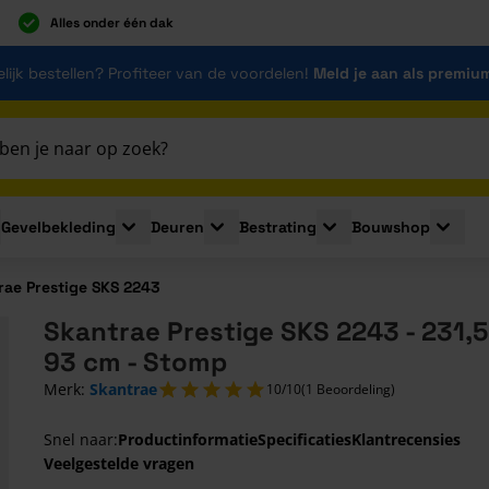
Alles onder één dak
lijk bestellen? Profiteer van de voordelen!
Meld je aan als premiu
Gevelbekleding
Deuren
Bestrating
Bouwshop
for Plaatmaterialen
le submenu for Isolatie
Toggle submenu for Gevelbekleding
Toggle submenu for Deuren
Toggle submenu for Be
Toggle 
rae Prestige SKS 2243
Skantrae Prestige SKS 2243 - 231,5
93 cm - Stomp
Merk:
Skantrae
10/10
(1 Beoordeling)
Snel naar:
Productinformatie
Specificaties
Klantrecensies
Veelgestelde vragen