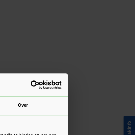
Over
 media te bieden en om ons