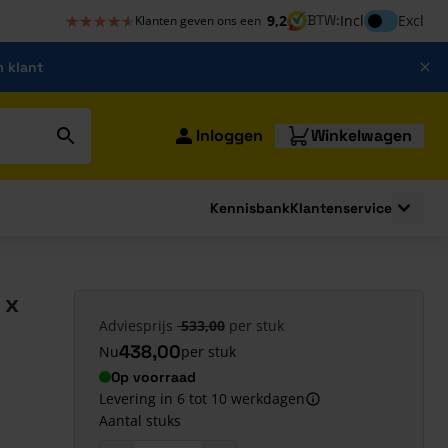
★★★★★
★★★★★
Inclusief bt
9,2
BTW:
Incl
Excl
Klanten geven ons een
m klant
Inloggen
Winkelwagen
Kennisbank
Klantenservice
strating
submenu for Bouwshop
Toggle 
 x
Adviesprijs
533,00
per stuk
438,00
Nu
per stuk
Op voorraad
Levering in 6 tot 10 werkdagen
Aantal stuks