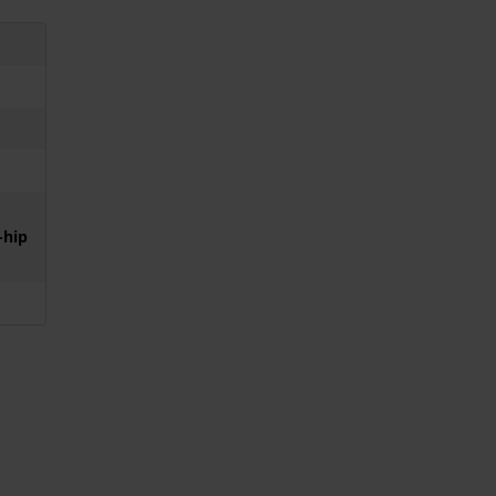
riek
ectuur
dig
-hip
e
erke
n op
erking