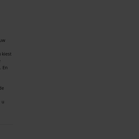
 uw
 kiest
e
. En
de
e u
n 30