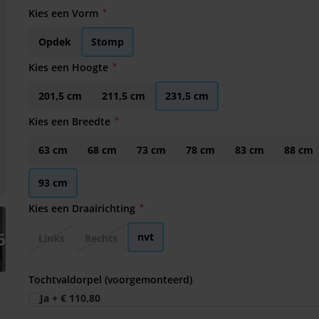
Kies een Vorm
Opdek
Stomp
Kies een Hoogte
201,5 cm
211,5 cm
231,5 cm
Kies een Breedte
63 cm
68 cm
73 cm
78 cm
83 cm
88 cm
93 cm
Kies een Draairichting
arger image
6
nvt
Links
Rechts
Tochtvaldorpel (voorgemonteerd)
Ja
+
€ 110,80