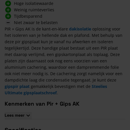
Hoge isolatiewaarde
Weinig ruimteverlies
Tijdbesparend
Niet zwaar te belasten
PIR + Gips AK is de kant-en-klare
dakisolatie
oplossing voor
het isoleren van je hellende dak en plafond. Met behulp van
deze pir gipsplaat kun je vanaf nu afwerken en isoleren
tegelijkertijd. Deze handige plaat bestaat uit een PIR plaat
met daarop verlijmd, een gipskartonplaat als toplaag. Deze
platen zijn daarnaast ook nog eens voorzien van een
aluminium cachering, waardoor een dampremmende folie
ook niet meer nodig is. De cachering zorgt namelijk voor een
dampdichte laag die condensatie tegengaat. Je kunt deze
gipspir plaat
gemakkelijk bevestigen met de
Steelies
Ultimate gipsplaatschroef
.
Kenmerken van Pir + Gips AK
1200 en 2600 mm lengte met een breedte van 600 mm.
Lees meer
12,5 mm dikke gipsplaat met AK aan langszijden
PIR + gips met dampremmende alukraftcachering met een
Specificaties