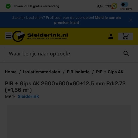
Inclusief b
9,2
uit
10
Boven 2.000 gratis verzending
Incl
BTW
Al 40 jaar dé specialist
Ga naar de inhoud
Zakelijk bestellen? Profiteer van de voordelen!
Meld je aan als
Alles onder één dak
premium klant
Ga naar hoofdinhoud
Home
/
Isolatiematerialen
/
PIR Isolatie
/
PIR + Gips AK
PIR + Gips AK 2600x600x60+12,5 mm Rd:2.72
(=1,56 m²)
Merk:
Sleiderink