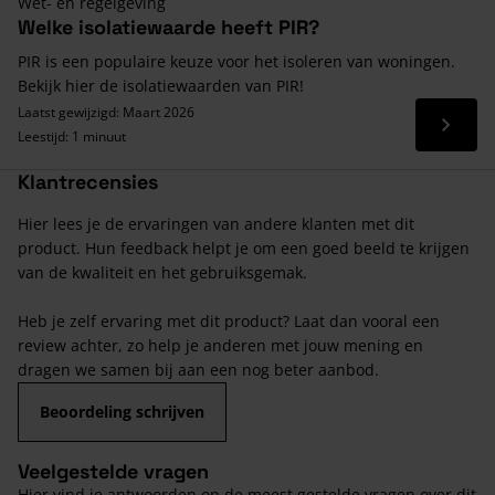
Wet- en regelgeving
Welke isolatiewaarde heeft PIR?
PIR is een populaire keuze voor het isoleren van woningen.
Bekijk hier de isolatiewaarden van PIR!
Laatst gewijzigd: Maart 2026
Lees 
Leestijd: 1 minuut
Klantrecensies
Hier lees je de ervaringen van andere klanten met dit
product. Hun feedback helpt je om een goed beeld te krijgen
van de kwaliteit en het gebruiksgemak.
Heb je zelf ervaring met dit product? Laat dan vooral een
review achter, zo help je anderen met jouw mening en
dragen we samen bij aan een nog beter aanbod.
Beoordeling schrijven
Veelgestelde vragen
Hier vind je antwoorden op de meest gestelde vragen over dit