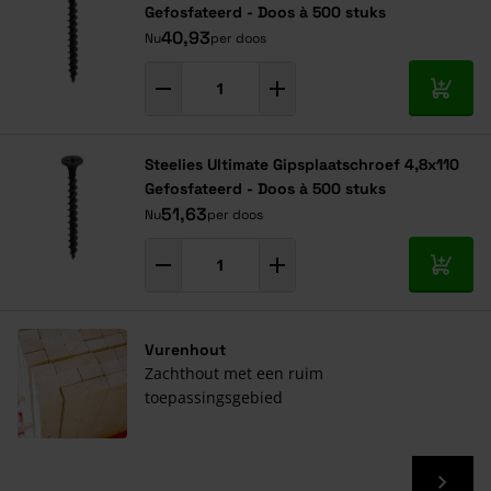
100
4,91
4,77
4,70
Gefosfateerd - Doos à 500 stuks
40,93
Nu
per doos
120
5,89
5,72
5,64
140
6,87
6,67
6,58
In mij
Steelies Ultimate Gipsplaatschroef 4,8x110
Gefosfateerd - Doos à 500 stuks
51,63
Nu
per doos
In mij
Vurenhout
Zachthout met een ruim
toepassingsgebied