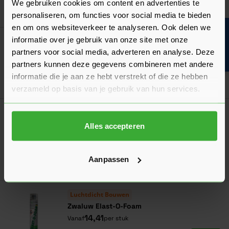
We gebruiken cookies om content en advertenties te
Ga naa
17,13
Vanaf
per doos
personaliseren, om functies voor social media te bieden
en om ons websiteverkeer te analyseren. Ook delen we
Bouwvakinfo
informatie over je gebruik van onze site met onze
Isolatiezaag Fijne Vertanding 400 mm
partners voor social media, adverteren en analyse. Deze
24,95
Nu
per stuk
partners kunnen deze gegevens combineren met andere
informatie die je aan ze hebt verstrekt of die ze hebben
In mij
verzameld op basis van je gebruik van hun services.
Luchtdicht Bouwen
Zwaluw Elast-O-Foam Pur-set
Alles accepteren
170,63
Nu
per set
Aanpassen
In mij
Luchtdicht Bouwen
Zwaluw Elast-O-Foam
14,41
Vanaf
per stuk