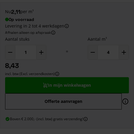
2,11
Nu
per m¹
Op voorraad
Levering in 2 tot 4 werkdagen
Afhalen alleen op afspraak
Aantal stuks
Aantal m¹
=
8,43
incl. btw (Excl. verzendkosten)
In mijn winkelwagen
Offerte aanvragen
Boven € 2.000,- (incl. btw) gratis verzending!