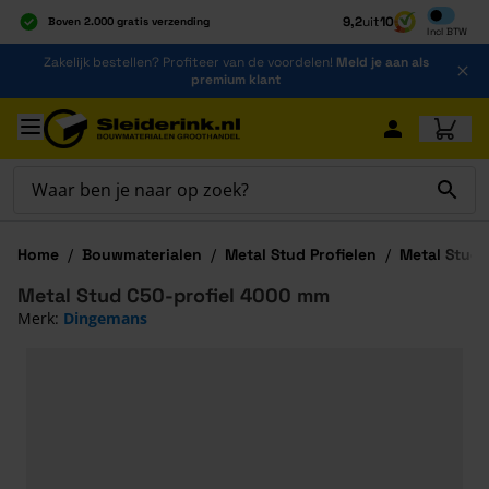
Inclusief b
9,2
uit
10
Boven 2.000 gratis verzending
Incl
BTW
Al 40 jaar dé specialist
Ga naar de inhoud
Zakelijk bestellen? Profiteer van de voordelen!
Meld je aan als
Alles onder één dak
premium klant
Ga naar hoofdinhoud
Home
/
Bouwmaterialen
/
Metal Stud Profielen
/
Metal Stud 
Metal Stud C50-profiel 4000 mm
Merk:
Dingemans