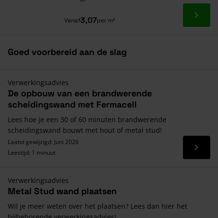
Ga naa
3,07
Vanaf
per m²
Goed voorbereid aan de slag
Verwerkingsadvies
De opbouw van een brandwerende
scheidingswand met Fermacell
Lees hoe je een 30 of 60 minuten brandwerende
scheidingswand bouwt met hout of metal stud!
Laatst gewijzigd: Juni 2026
Lees 
Leestijd: 1 minuut
Verwerkingsadvies
Metal Stud wand plaatsen
Wil je meer weten over het plaatsen? Lees dan hier het
bijbehorende verwerkingsadvies!