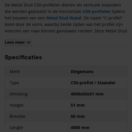
De Metal Stud C50-profielen dienen als verticale staanders
die worden geplaatst in de horizontale
U50-profielen
tijdens
het bouwen van een
Metal Stud Wand
. De naam "C-profiel"
komt door de vorm, waarbij beide zijden van het profiel zijn
voorzien van naar binnen gevouwen randen. Deze Metal Stud
profielen worden standaard op een afstand van 60 cm van
Lees meer
elkaar gemonteerd en vastgezet met behulp van de
Metal
Stud schroeven
. Ze zijn ook verkrijgbaar in breedtes van 75
Specificaties
mm (
2600
,
2800
,
3000
en
4000
mm) en 100 mm (
2600
,
2800
,
3000
en
4000
mm). Wil je zelf een gewenste lengte
doorgeven? Dat is mogelijk dankzij ons
maatwerk C50-
Merk
Dingemans
profiel
! Bij dat product kun je zelf de gewenste lengte in mm
doorgeven.
Type
C50-profiel / Staander
Werken met Metal Stud biedt vele mogelijkheden en
Afmeting
4000x50x51 mm
voordelen:
Foamband op de U-profielen zorgt voor geluidsdemping.
Hoogte
51 mm
C-profielen zijn op maat te bestellen, tussen de 2m en 6m
Breedte
50 mm
zonder meerprijs.
C-profielen zijn voorzien van een ponspatroon voor het
Lengte
4000 mm
verwerken van leidingen.