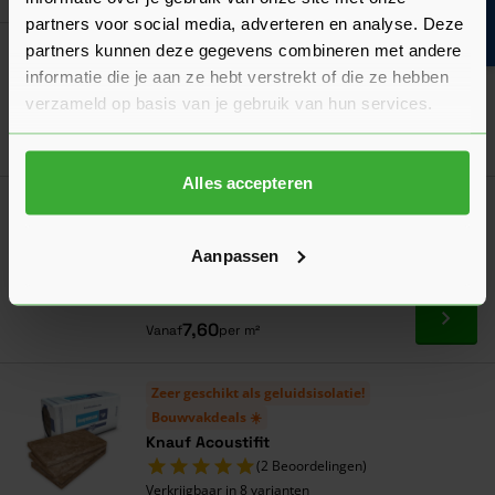
Bouwvakinfo
partners voor social media, adverteren en analyse. Deze
partners kunnen deze gegevens combineren met andere
Super Prof Profielverbindingstang 350 mm
informatie die je aan ze hebt verstrekt of die ze hebben
109,20
Nu
per stuk
verzameld op basis van je gebruik van hun services.
In mij
Alles accepteren
Meest gekocht!
ROCKWOOL RockSono Base
(6 Beoordelingen)
Aanpassen
Verkrijgbaar in 8 varianten
Ga naa
7,60
Vanaf
per m²
Zeer geschikt als geluidsisolatie!
Bouwvakdeals ☀️
Knauf Acoustifit
(2 Beoordelingen)
Verkrijgbaar in 8 varianten