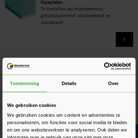
Gipsplaten
Te bestellen als brandwerend,
geluidsisolerend, vochtwerend en
standaard!
FIS Fix Framingschroef 4,2x13 Waferhead
Boorpunt Verzinkt - Doos à 1000 stuks
19,93
Nu
per doos
Toestemming
Details
Over
In mij
We gebruiken cookies
Erdi Blikschaar Universeel
We gebruiken cookies om content en advertenties te
59,08
Nu
per stuk
personaliseren, om functies voor social media te bieden
en om ons websiteverkeer te analyseren. Ook delen we
In mij
informatie over je gebruik van onze site met onze