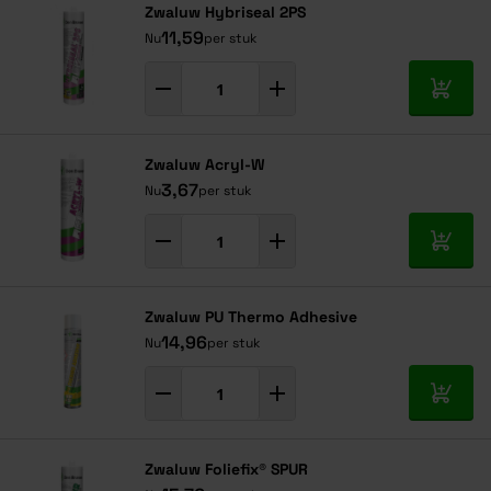
Zwaluw Hybriseal 2PS
11,59
Nu
per stuk
In mij
Zwaluw Acryl-W
3,67
Nu
per stuk
In mij
Zwaluw PU Thermo Adhesive
14,96
Nu
per stuk
In mij
Zwaluw Foliefix® SPUR