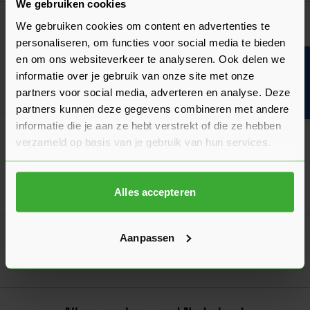
We gebruiken cookies
Luchtdicht Bouwen
We gebruiken cookies om content en advertenties te
Zwaluw Luchtdicht Schuimband
personaliseren, om functies voor social media te bieden
42,93
Vanaf
per rol
en om ons websiteverkeer te analyseren. Ook delen we
Bouwvakinfo
informatie over je gebruik van onze site met onze
In mij
partners voor social media, adverteren en analyse. Deze
partners kunnen deze gegevens combineren met andere
informatie die je aan ze hebt verstrekt of die ze hebben
Luchtdicht Bouwen
verzameld op basis van je gebruik van hun services.
Zwaluw Luchtdicht Tape Interieur
Verkrijgbaar in 2 afmetingen
Alles accepteren
Ga naa
39,41
Vanaf
per rol
Aanpassen
1
2
U lees momenteel pagina
Pagina